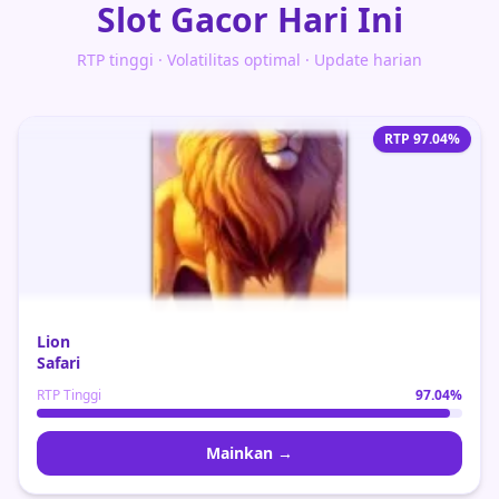
Slot
Gacor
Hari Ini
RTP tinggi · Volatilitas optimal · Update harian
RTP 97.04%
Lion
Safari
RTP Tinggi
97.04%
Mainkan →