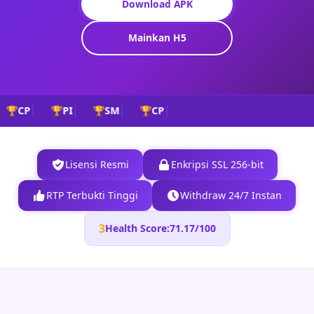
Download APK
Mainkan H5
🏆
CP
│
🏆
PI
│
🏆
SM
│
🏆
CP
│
Lisensi Resmi
Enkripsi SSL 256-bit
RTP Terbukti Tinggi
Withdraw 24/7 Instan
3
Health Score:
71.17/100