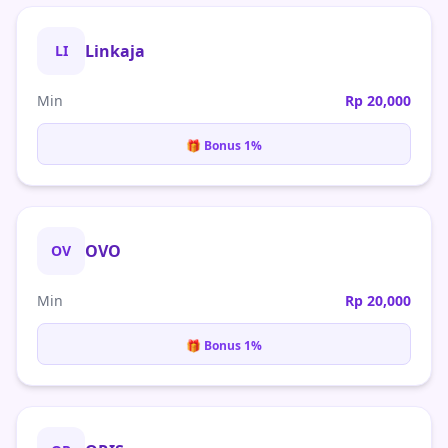
Linkaja
LI
Min
Rp 20,000
🎁 Bonus 1%
OVO
OV
Min
Rp 20,000
🎁 Bonus 1%