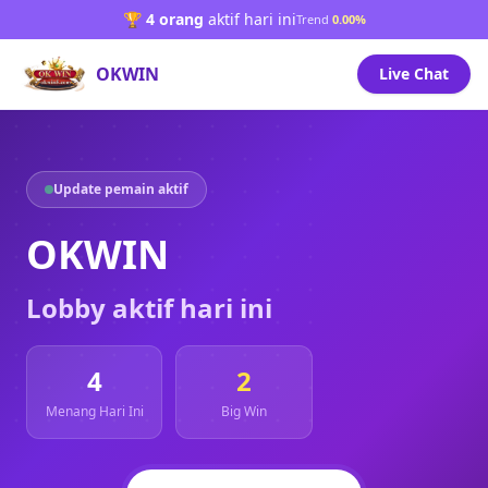
🏆
4 orang
aktif hari ini
Trend
0.00%
OKWIN
Live Chat
Update pemain aktif
OKWIN
Lobby aktif hari ini
4
2
Menang Hari Ini
Big Win