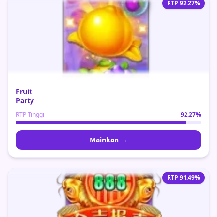
RTP 92.27%
Fruit
Party
RTP Tinggi
92.27%
Mainkan →
RTP 91.49%