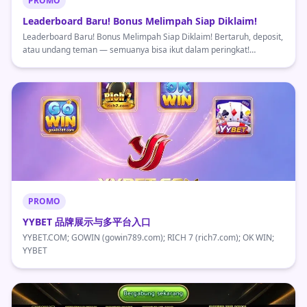
PROMO
Leaderboard Baru! Bonus Melimpah Siap Diklaim!
Leaderboard Baru! Bonus Melimpah Siap Diklaim! Bertaruh, deposit,
atau undang teman — semuanya bisa ikut dalam peringkat!
Besarnya bonus ditentukan oleh kamu sendiri! Daily Top-up Rank,
Weekly Invitation Rank, Monthly Betting Rank. Papan peringkat ini
diperbarui setiap bulan, dan hadiah bonus dapat diklaim dalam
waktu 7 hari. Jika ada pertanyaan, silakan hubungi layanan
pelanggan kami yang online 24/7 kapan saja.
PROMO
YYBET 品牌展示与多平台入口
YYBET.COM; GOWIN (gowin789.com); RICH 7 (rich7.com); OK WIN;
YYBET