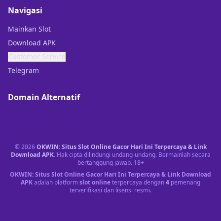
Navigasi
Mainkan Slot
Download APK
Customer Service
Telegram
Domain Alternatif
© 2026
OKWIN: Situs Slot Online Gacor Hari Ini Terpercaya & Link
Download APK
. Hak cipta dilindungi undang-undang. Bermainlah secara
bertanggung jawab. 18+
OKWIN: Situs Slot Online Gacor Hari Ini Terpercaya & Link Download
APK
adalah platform
slot online
terpercaya dengan
4
pemenang
terverifikasi dan lisensi resmi.