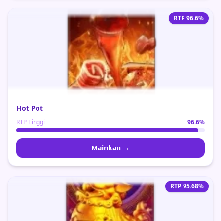
RTP 96.6%
Hot Pot
RTP Tinggi
96.6%
Mainkan →
RTP 95.68%