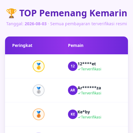
🏆 TOP Pemenang
Kemarin
Tanggal:
2026-08-03
· Semua pembayaran terverifikasi resmi
Peringkat
Pemain
12****et
🥇
12
Terverifikasi
Ar******za
🥈
AR
Terverifikasi
Ke*by
🥉
KE
Terverifikasi