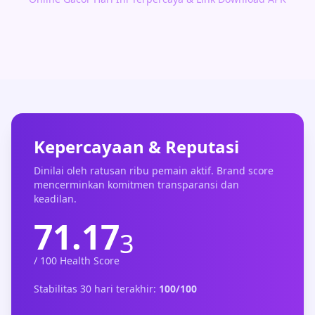
Kepercayaan &
Reputasi
Dinilai oleh ratusan ribu pemain aktif. Brand score
mencerminkan komitmen transparansi dan
keadilan.
71.17
3
/ 100 Health Score
Stabilitas 30 hari terakhir:
100/100