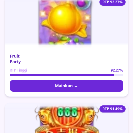
RTP 92.27%
Fruit
Party
RTP Tinggi
92.27%
Mainkan →
RTP 91.49%