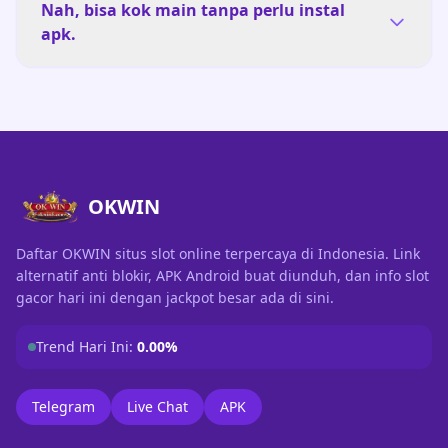
Nah, bisa kok main tanpa perlu instal
apk.
OKWIN
Daftar OKWIN situs slot online terpercaya di Indonesia. Link
alternatif anti blokir, APK Android buat diunduh, dan info slot
gacor hari ini dengan jackpot besar ada di sini.
Trend Hari Ini:
0.00%
Telegram
Live Chat
APK