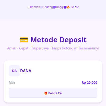
Rendah
Sedang
Tinggi
🔥 Gacor
💳 Metode
Deposit
Aman · Cepat · Terpercaya · Tanpa Potongan Tersembunyi
DANA
DA
Min
Rp 20,000
🎁 Bonus 1%