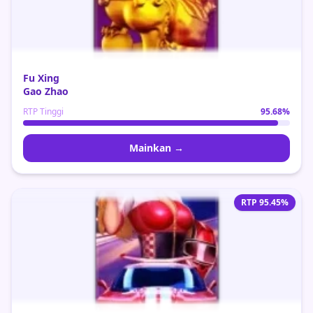
Fu Xing
Gao Zhao
RTP Tinggi
95.68%
Mainkan →
RTP 95.45%