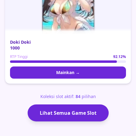
Doki Doki
1000
RTP Tinggi
92.12%
Mainkan →
Koleksi slot aktif:
84
pilihan
Lihat Semua Game Slot