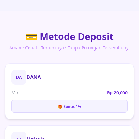
💳 Metode
Deposit
Aman · Cepat · Terpercaya · Tanpa Potongan Tersembunyi
DANA
DA
Min
Rp 20,000
🎁 Bonus 1%