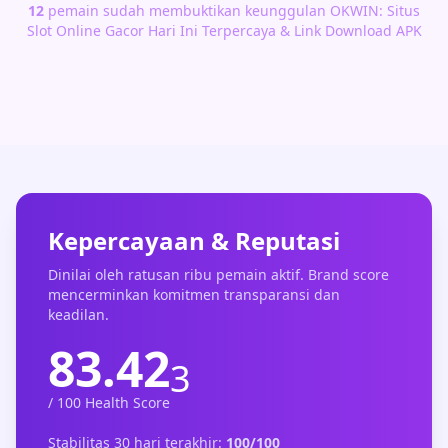
12
pemain sudah membuktikan keunggulan OKWIN: Situs
Slot Online Gacor Hari Ini Terpercaya & Link Download APK
Kepercayaan &
Reputasi
Dinilai oleh ratusan ribu pemain aktif. Brand score
mencerminkan komitmen transparansi dan
keadilan.
83.42
3
/ 100 Health Score
Stabilitas 30 hari terakhir:
100/100