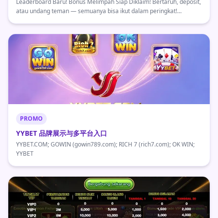
Leaderboard Baru! Bonus Melimpah Siap Diklaim! Bertaruh, deposit,
atau undang teman — semuanya bisa ikut dalam peringkat!
Besarnya bonus ditentukan oleh kamu sendiri! Daily Top-up Rank,
Weekly Invitation Rank, Monthly Betting Rank. Papan peringkat ini
diperbarui setiap bulan, dan hadiah bonus dapat diklaim dalam
waktu 7 hari. Jika ada pertanyaan, silakan hubungi layanan
pelanggan kami yang online 24/7 kapan saja.
PROMO
YYBET 品牌展示与多平台入口
YYBET.COM; GOWIN (gowin789.com); RICH 7 (rich7.com); OK WIN;
YYBET