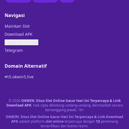
Navigasi
Mainkan Slot
Download APK
Customer Service
Telegram
Domain Alternatif
h5.okwin5.live
© 2026
OKWIN: Situs Slot Online Gacor Hari Ini Terpercaya & Link
Download APK
. Hak cipta dilindungi undang-undang. Bermainlah secara
bertanggung jawab. 18+
OKWIN: Situs Slot Online Gacor Hari Ini Terpercaya & Link Download
APK
adalah platform
slot online
terpercaya dengan
12
pemenang
terverifikasi dan lisensi resmi.