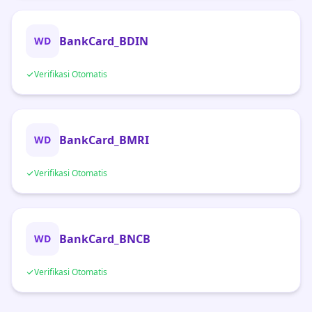
BankCard_BDIN
WD
Verifikasi Otomatis
BankCard_BMRI
WD
Verifikasi Otomatis
BankCard_BNCB
WD
Verifikasi Otomatis