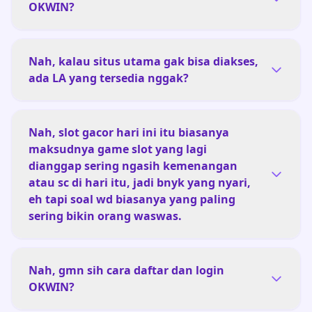
OKWIN?
Nah, kalau situs utama gak bisa diakses,
ada LA yang tersedia nggak?
Nah, slot gacor hari ini itu biasanya
maksudnya game slot yang lagi
dianggap sering ngasih kemenangan
atau sc di hari itu, jadi bnyk yang nyari,
eh tapi soal wd biasanya yang paling
sering bikin orang waswas.
Nah, gmn sih cara daftar dan login
OKWIN?