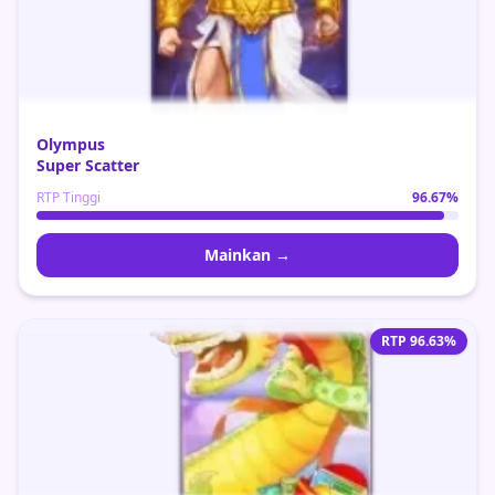
Olympus
Super Scatter
RTP Tinggi
96.67%
Mainkan →
RTP 96.63%