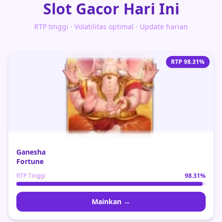
Slot
Gacor
Hari Ini
RTP tinggi · Volatilitas optimal · Update harian
RTP 98.31%
Ganesha
Fortune
RTP Tinggi
98.31%
Mainkan →