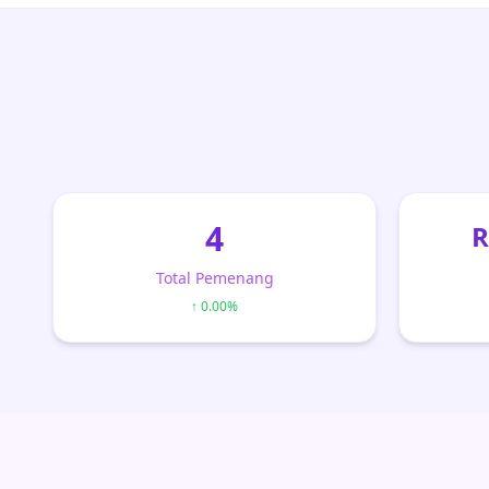
4
R
Total Pemenang
↑ 0.00%