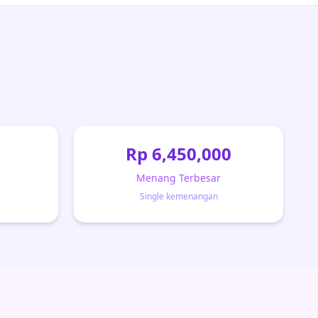
Rp 6,450,000
Menang Terbesar
Single kemenangan