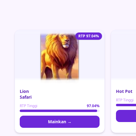
RTP 97.04%
Lion
Hot Pot
Safari
RTP Tinggi
RTP Tinggi
97.04%
Mainkan →