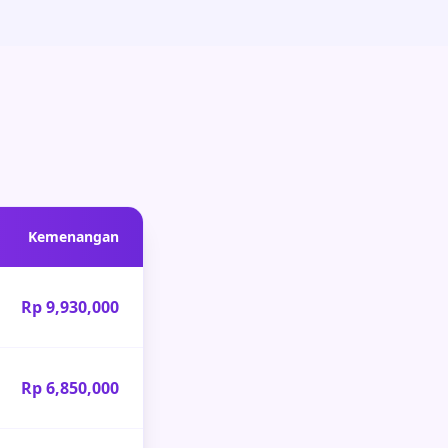
Kemenangan
Rp 9,930,000
Rp 6,850,000