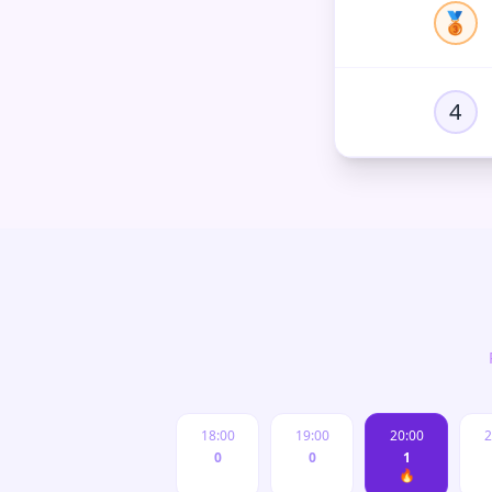
🥉
4
18:00
19:00
20:00
2
0
0
1
🔥