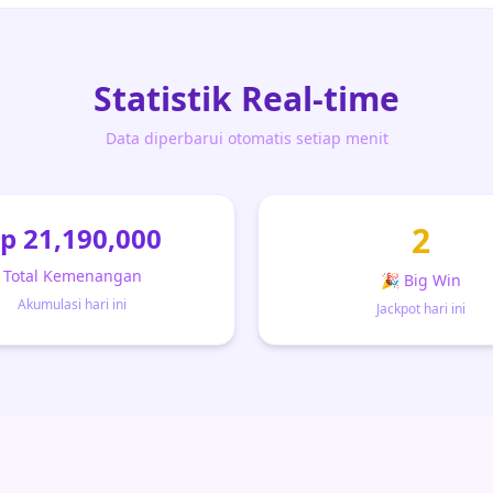
Statistik
Real-time
Data diperbarui otomatis setiap menit
2
p 21,190,000
Total Kemenangan
🎉 Big Win
Akumulasi hari ini
Jackpot hari ini