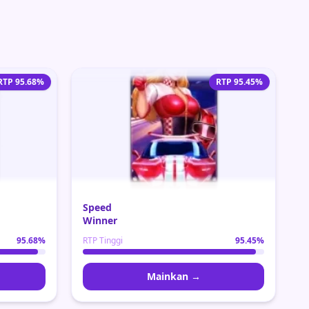
RTP 95.68%
RTP 95.45%
Speed
Winner
95.68%
RTP Tinggi
95.45%
Mainkan →