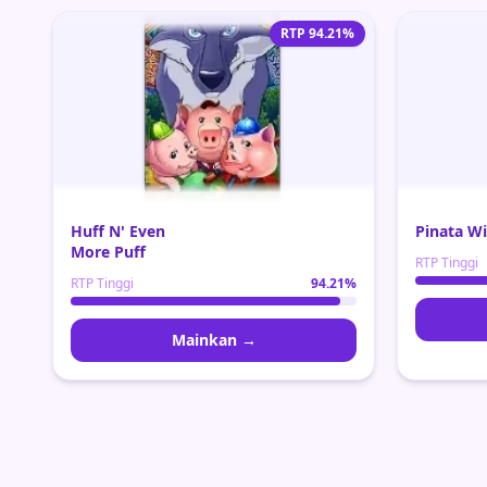
RTP 94.21%
Huff N' Even
Pinata W
More Puff
RTP Tinggi
RTP Tinggi
94.21%
Mainkan →