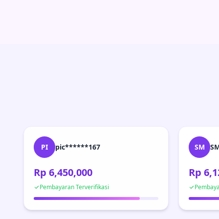
PI
pic******167
SM
SM
Rp 6,450,000
Rp 6,1
Pembayaran Terverifikasi
Pembayar