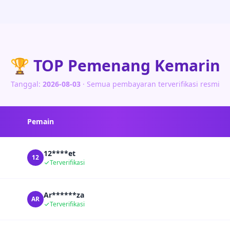
🏆 TOP Pemenang
Kemarin
Tanggal:
2026-08-03
· Semua pembayaran terverifikasi resmi
Pemain
12****et
12
Terverifikasi
Ar******za
AR
Terverifikasi