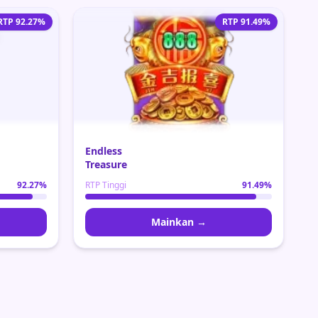
RTP 92.27%
RTP 91.49%
Endless
Treasure
92.27%
RTP Tinggi
91.49%
Mainkan →