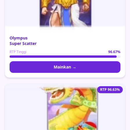
Olympus
Super Scatter
RTP Tinggi
96.67%
Mainkan →
RTP 96.63%