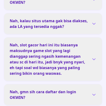
OKWIN?
Nah, kalau situs utama gak bisa diakses,
ada LA yang tersedia nggak?
Nah, slot gacor hari ini itu biasanya
maksudnya game slot yang lagi
dianggap sering ngasih kemenangan
atau sc di hari itu, jadi bnyk yang nyari,
eh tapi soal wd biasanya yang paling
sering bikin orang waswas.
Nah, gmn sih cara daftar dan login
OKWIN?