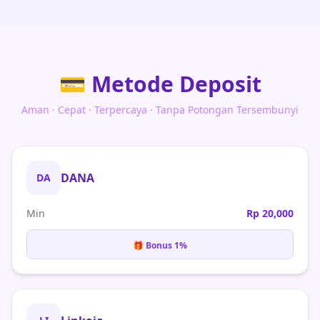
💳 Metode
Deposit
Aman · Cepat · Terpercaya · Tanpa Potongan Tersembunyi
DANA
DA
Min
Rp 20,000
🎁 Bonus 1%