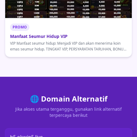
PROMO
Manfaat Seumur Hidup VIP
VIP Manfaat seumur hidup: Menjadi VIP dan akan menerima koin
emas seumur hidup. TINGKAT VIP, PERSYARATAN TARUHAN, BONUS
NAIK TINGKAT, BONUS ULANG TAHUN, BONUS BULANAN
(TANGGAL 1, TANGGAL 10, TANGGAL 20). VIP1-VIP10 details
included.
🌐 Domain
Alternatif
Jika akses utama terganggu, gunakan link alternatif
terpercaya berikut