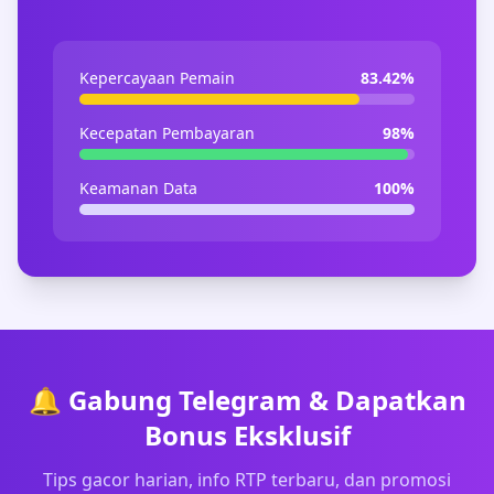
Kepercayaan Pemain
83.42%
Kecepatan Pembayaran
98%
Keamanan Data
100%
🔔 Gabung
Telegram
& Dapatkan
Bonus Eksklusif
Tips gacor harian, info RTP terbaru, dan promosi