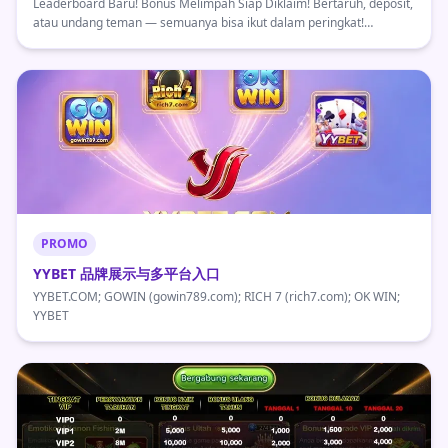
Leaderboard Baru! Bonus Melimpah Siap Diklaim! Bertaruh, deposit,
atau undang teman — semuanya bisa ikut dalam peringkat!
Besarnya bonus ditentukan oleh kamu sendiri! Daily Top-up Rank,
Weekly Invitation Rank, Monthly Betting Rank. Papan peringkat ini
diperbarui setiap bulan, dan hadiah bonus dapat diklaim dalam
waktu 7 hari. Jika ada pertanyaan, silakan hubungi layanan
pelanggan kami yang online 24/7 kapan saja.
PROMO
YYBET 品牌展示与多平台入口
YYBET.COM; GOWIN (gowin789.com); RICH 7 (rich7.com); OK WIN;
YYBET