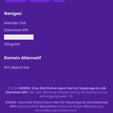
Navigasi
Mainkan Slot
Download APK
Customer Service
Telegram
Domain Alternatif
h5.okwin5.live
© 2026
OKWIN: Situs Slot Online Gacor Hari Ini Terpercaya & Link
Download APK
. Hak cipta dilindungi undang-undang. Bermainlah secara
bertanggung jawab. 18+
OKWIN: Situs Slot Online Gacor Hari Ini Terpercaya & Link Download
APK
adalah platform
slot online
terpercaya dengan
12
pemenang
terverifikasi dan lisensi resmi.