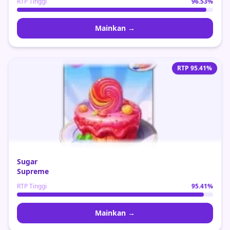
RTP Tinggi
96.53%
Mainkan →
RTP 95.41%
Sugar
Supreme
RTP Tinggi
95.41%
Mainkan →