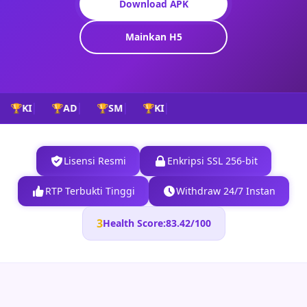
Download APK
Mainkan H5
🏆
KI
│
🏆
AD
│
🏆
SM
│
🏆
KI
│
Lisensi Resmi
Enkripsi SSL 256-bit
RTP Terbukti Tinggi
Withdraw 24/7 Instan
3
Health Score:
83.42/100