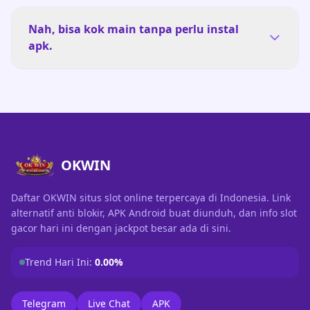
Nah, bisa kok main tanpa perlu instal
apk.
OKWIN
Daftar OKWIN situs slot online terpercaya di Indonesia. Link
alternatif anti blokir, APK Android buat diunduh, dan info slot
gacor hari ini dengan jackpot besar ada di sini.
Trend Hari Ini:
0.00%
Telegram
Live Chat
APK