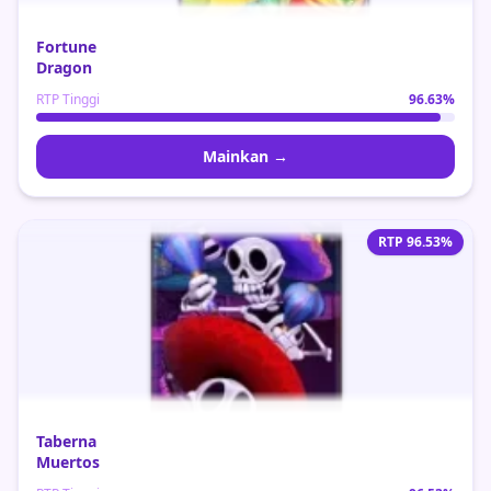
Fortune
Dragon
RTP Tinggi
96.63%
Mainkan →
RTP 96.53%
Taberna
Muertos