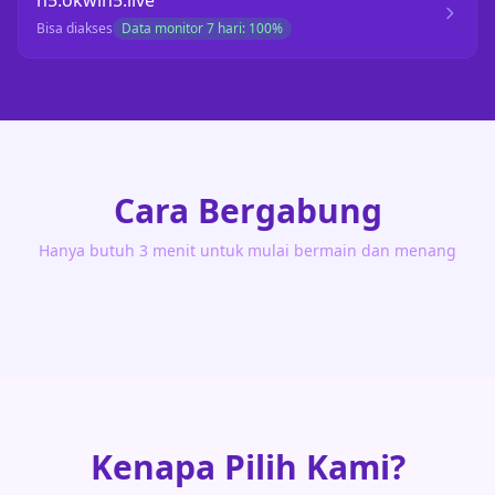
h5.okwin5.live
Bisa diakses
Data monitor 7 hari: 100%
Cara
Bergabung
Hanya butuh 3 menit untuk mulai bermain dan menang
Kenapa
Pilih Kami?