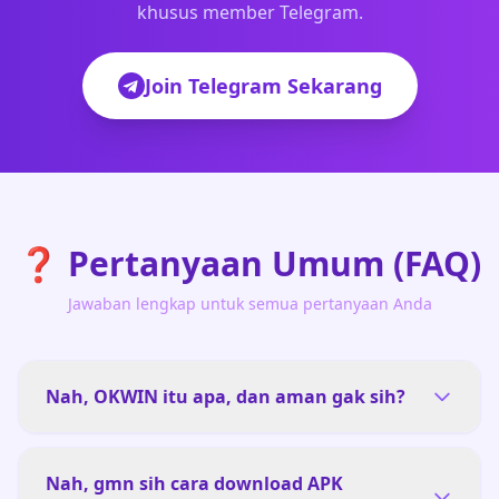
khusus member Telegram.
Join Telegram Sekarang
❓ Pertanyaan
Umum (FAQ)
Jawaban lengkap untuk semua pertanyaan Anda
Nah, OKWIN itu apa, dan aman gak sih?
Nah, gmn sih cara download APK