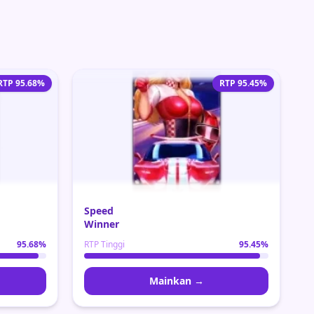
RTP 95.68%
RTP 95.45%
Speed
Winner
95.68%
RTP Tinggi
95.45%
Mainkan →