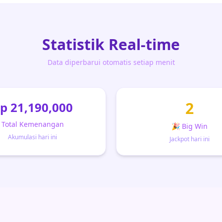
Statistik
Real-time
Data diperbarui otomatis setiap menit
2
p 21,190,000
Total Kemenangan
🎉 Big Win
Akumulasi hari ini
Jackpot hari ini