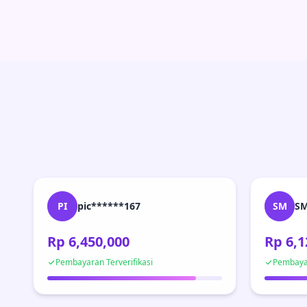
PI
pic******167
SM
SM
Rp 6,450,000
Rp 6,1
Pembayaran Terverifikasi
Pembayar