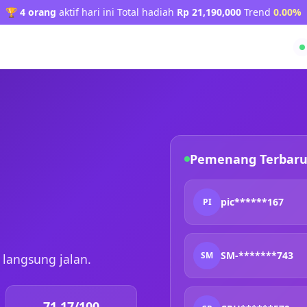
🏆
4 orang
aktif hari ini
Total hadiah
Rp 21,190,000
Trend
0.00%
Pemenang Terbar
pic******167
PI
SM-*******743
SM
 langsung jalan.
71.17/100