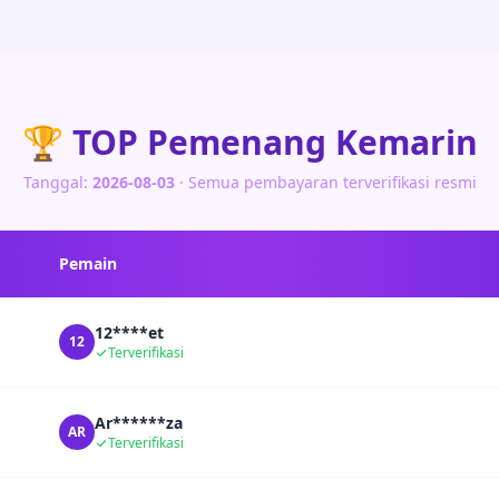
🏆 TOP Pemenang
Kemarin
Tanggal:
2026-08-03
· Semua pembayaran terverifikasi resmi
Pemain
12****et
12
Terverifikasi
Ar******za
AR
Terverifikasi