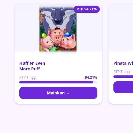
RTP 94.21%
Huff N' Even
Pinata W
More Puff
RTP Tinggi
RTP Tinggi
94.21%
Mainkan →