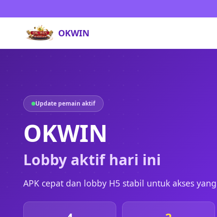
OKWIN
Update pemain aktif
OKWIN
Lobby aktif hari ini
APK cepat dan lobby H5 stabil untuk akses yang