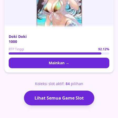
Doki Doki
1000
RTP Tinggi
92.12%
Mainkan →
Koleksi slot aktif:
84
pilihan
Lihat Semua Game Slot