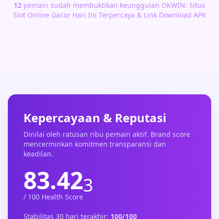
12
pemain sudah membuktikan keunggulan OKWIN: Situs
Slot Online Gacor Hari Ini Terpercaya & Link Download APK
Kepercayaan &
Reputasi
Dinilai oleh ratusan ribu pemain aktif. Brand score
mencerminkan komitmen transparansi dan
keadilan.
83.42
3
/ 100 Health Score
Stabilitas 30 hari terakhir:
100/100