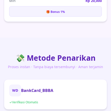
Min
Rp 20,000
🎁 Bonus 1%
💸 Metode
Penarikan
Proses instan · Tanpa biaya tersembunyi · Aman terjamin
BankCard_BBBA
WD
Verifikasi Otomatis