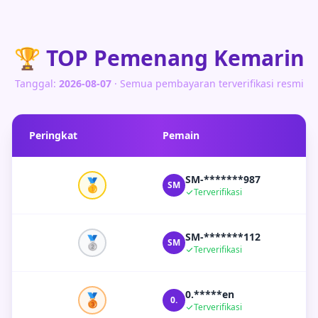
🏆 TOP Pemenang
Kemarin
Tanggal:
2026-08-07
· Semua pembayaran terverifikasi resmi
Peringkat
Pemain
SM-*******987
🥇
SM
Terverifikasi
SM-*******112
🥈
SM
Terverifikasi
0.*****en
🥉
0.
Terverifikasi