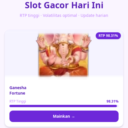
Slot
Gacor
Hari Ini
RTP tinggi · Volatilitas optimal · Update harian
RTP 98.31%
Ganesha
Fortune
RTP Tinggi
98.31%
Mainkan →