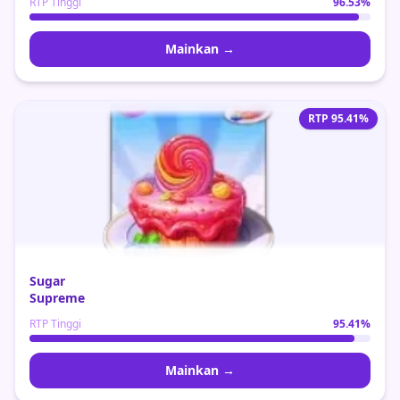
RTP Tinggi
96.53%
Mainkan →
RTP 95.41%
Sugar
Supreme
RTP Tinggi
95.41%
Mainkan →