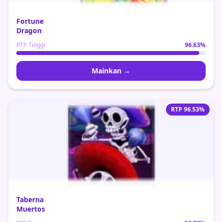
Fortune
Dragon
RTP Tinggi
96.63%
Mainkan →
RTP 96.53%
Taberna
Muertos