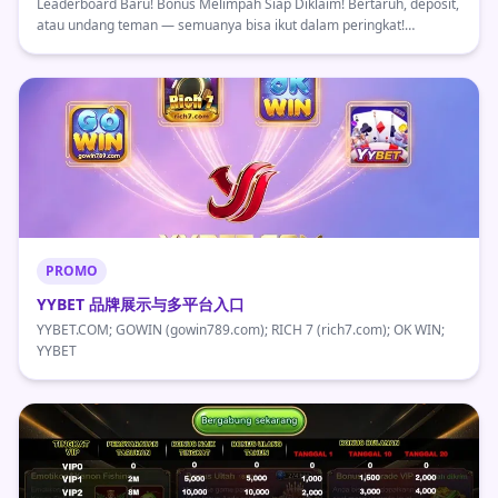
Leaderboard Baru! Bonus Melimpah Siap Diklaim! Bertaruh, deposit,
atau undang teman — semuanya bisa ikut dalam peringkat!
Besarnya bonus ditentukan oleh kamu sendiri! Daily Top-up Rank,
Weekly Invitation Rank, Monthly Betting Rank. Papan peringkat ini
diperbarui setiap bulan, dan hadiah bonus dapat diklaim dalam
waktu 7 hari. Jika ada pertanyaan, silakan hubungi layanan
pelanggan kami yang online 24/7 kapan saja.
PROMO
YYBET 品牌展示与多平台入口
YYBET.COM; GOWIN (gowin789.com); RICH 7 (rich7.com); OK WIN;
YYBET