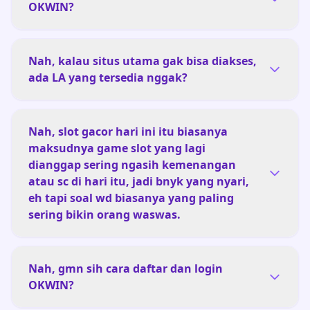
OKWIN?
Nah, kalau situs utama gak bisa diakses,
ada LA yang tersedia nggak?
Nah, slot gacor hari ini itu biasanya
maksudnya game slot yang lagi
dianggap sering ngasih kemenangan
atau sc di hari itu, jadi bnyk yang nyari,
eh tapi soal wd biasanya yang paling
sering bikin orang waswas.
Nah, gmn sih cara daftar dan login
OKWIN?