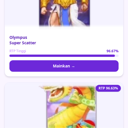
Olympus
Super Scatter
RTP Tinggi
96.67%
Mainkan →
RTP 96.63%