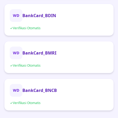
BankCard_BDIN
WD
Verifikasi Otomatis
BankCard_BMRI
WD
Verifikasi Otomatis
BankCard_BNCB
WD
Verifikasi Otomatis