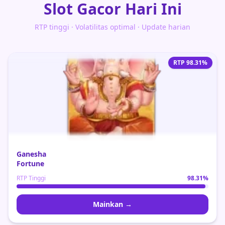
Slot
Gacor
Hari Ini
RTP tinggi · Volatilitas optimal · Update harian
RTP 98.31%
Ganesha
Fortune
RTP Tinggi
98.31%
Mainkan →