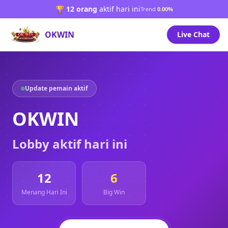
🏆
12 orang
aktif hari ini
Trend
0.00%
OKWIN
Live Chat
Update pemain aktif
OKWIN
Lobby aktif hari ini
12
6
Menang Hari Ini
Big Win