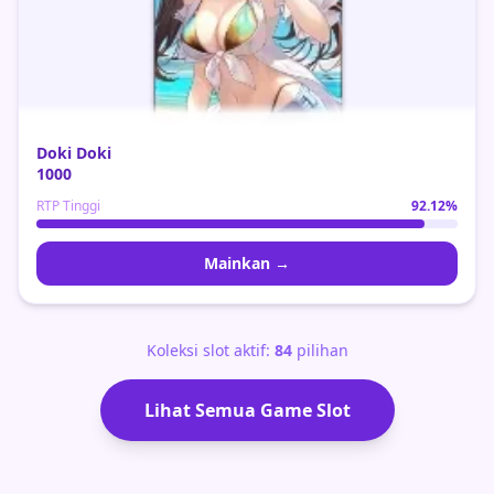
Doki Doki
1000
RTP Tinggi
92.12%
Mainkan →
Koleksi slot aktif:
84
pilihan
Lihat Semua Game Slot