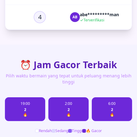
abe*********man
4
AB
Terverifikasi
⏰ Jam
Gacor
Terbaik
Pilih waktu bermain yang tepat untuk peluang menang lebih
tinggi
19:00
2:00
6:00
2
2
2
🔥
🔥
🔥
Rendah
Sedang
Tinggi
🔥 Gacor