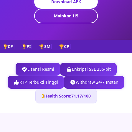
Download APK
Mainkan H5
🏆
CP
│
🏆
PI
│
🏆
SM
│
🏆
CP
│
Lisensi Resmi
Enkripsi SSL 256-bit
RTP Terbukti Tinggi
Withdraw 24/7 Instan
3
Health Score:
71.17/100