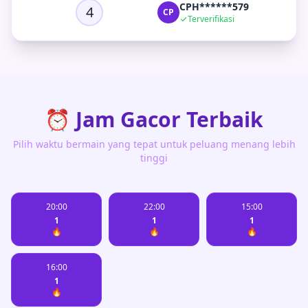
CPH******579
4
CP
Terverifikasi
⏰ Jam
Gacor
Terbaik
Pilih waktu bermain yang tepat untuk peluang menang lebih
tinggi
20:00
22:00
15:00
1
1
1
🔥
🔥
🔥
16:00
1
🔥