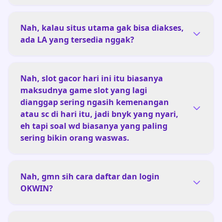
Nah, kalau situs utama gak bisa diakses,
ada LA yang tersedia nggak?
Nah, slot gacor hari ini itu biasanya
maksudnya game slot yang lagi
dianggap sering ngasih kemenangan
atau sc di hari itu, jadi bnyk yang nyari,
eh tapi soal wd biasanya yang paling
sering bikin orang waswas.
Nah, gmn sih cara daftar dan login
OKWIN?