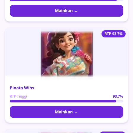
Mainkan →
RTP 93.7%
Pinata Wins
RTP Tinggi
93.7%
Mainkan →