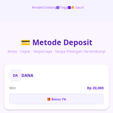
Rendah
Sedang
Tinggi
🔥 Gacor
💳 Metode
Deposit
Aman · Cepat · Terpercaya · Tanpa Potongan Tersembunyi
DANA
DA
Min
Rp 20,000
🎁 Bonus 1%