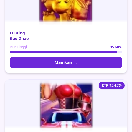
Fu Xing
Gao Zhao
RTP Tinggi
95.68%
Mainkan →
RTP 95.45%