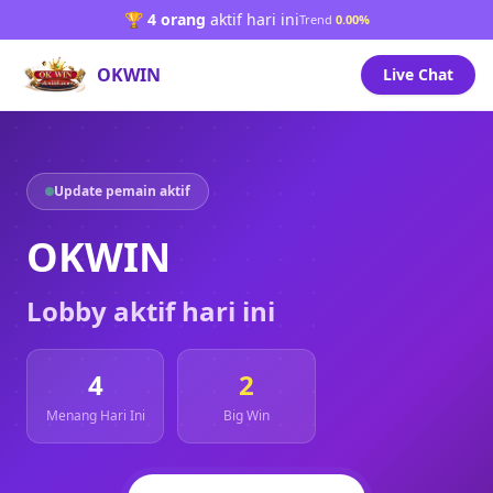
🏆
4 orang
aktif hari ini
Trend
0.00%
OKWIN
Live Chat
Update pemain aktif
OKWIN
Lobby aktif hari ini
4
2
Menang Hari Ini
Big Win