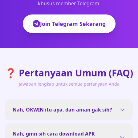
khusus member Telegram.
Join Telegram Sekarang
❓ Pertanyaan
Umum (FAQ)
Jawaban lengkap untuk semua pertanyaan Anda
Nah, OKWIN itu apa, dan aman gak sih?
Nah, gmn sih cara download APK