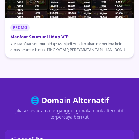
PROMO
Manfaat Seumur Hidup VIP
VIP Manfaat seumur hidup: Menjadi VIP dan akan menerima koin
emas seumur hidup. TINGKAT VIP, PERSYARATAN TARUHAN, BONUS
NAIK TINGKAT, BONUS ULANG TAHUN, BONUS BULANAN
(TANGGAL 1, TANGGAL 10, TANGGAL 20). VIP1-VIP10 details
included.
🌐 Domain
Alternatif
Jika akses utama terganggu, gunakan link alternatif
terpercaya berikut