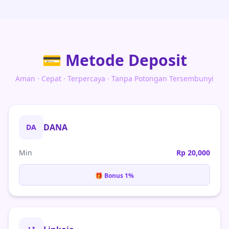
💳 Metode
Deposit
Aman · Cepat · Terpercaya · Tanpa Potongan Tersembunyi
DANA
DA
Min
Rp 20,000
🎁 Bonus 1%