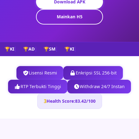
Download APK
Mainkan H5
🏆
KI
│
🏆
AD
│
🏆
SM
│
🏆
KI
│
Lisensi Resmi
Enkripsi SSL 256-bit
RTP Terbukti Tinggi
Withdraw 24/7 Instan
3
Health Score:
83.42/100