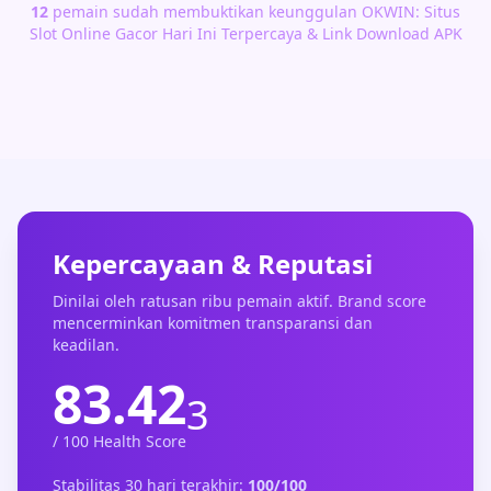
12
pemain sudah membuktikan keunggulan OKWIN: Situs
Slot Online Gacor Hari Ini Terpercaya & Link Download APK
Kepercayaan &
Reputasi
Dinilai oleh ratusan ribu pemain aktif. Brand score
mencerminkan komitmen transparansi dan
keadilan.
83.42
3
/ 100 Health Score
Stabilitas 30 hari terakhir:
100/100