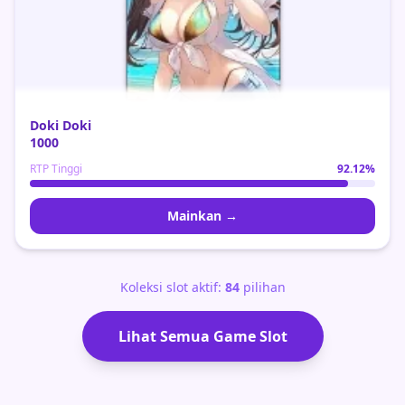
Doki Doki
1000
RTP Tinggi
92.12%
Mainkan →
Koleksi slot aktif:
84
pilihan
Lihat Semua Game Slot