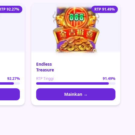
RTP 92.27%
RTP 91.49%
Endless
Treasure
92.27%
RTP Tinggi
91.49%
Mainkan →