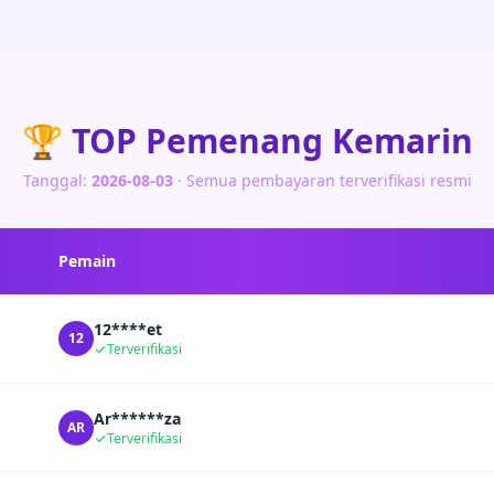
🏆 TOP Pemenang
Kemarin
Tanggal:
2026-08-03
· Semua pembayaran terverifikasi resmi
Pemain
12****et
12
Terverifikasi
Ar******za
AR
Terverifikasi