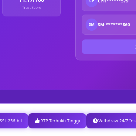
CPH******579
CP
Trust Score
SM-*******860
SM
 SSL 256-bit
RTP Terbukti Tinggi
Withdraw 24/7 Ins