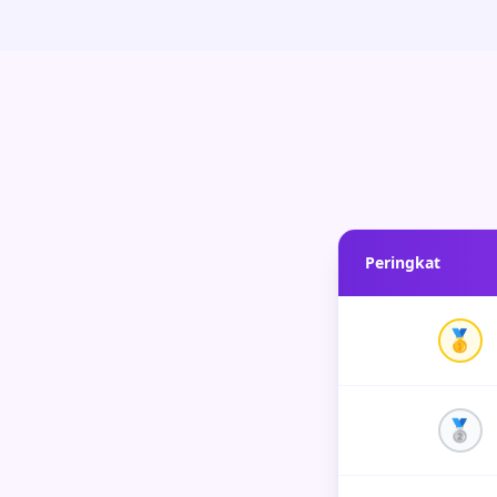
Peringkat
🥇
🥈