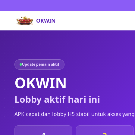
OKWIN
Update pemain aktif
OKWIN
Lobby aktif hari ini
APK cepat dan lobby H5 stabil untuk akses yang