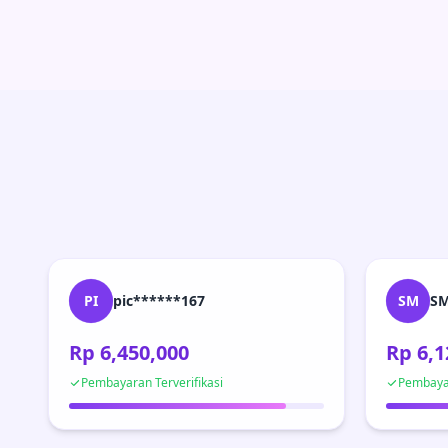
PI
pic******167
SM
SM
Rp 6,450,000
Rp 6,1
Pembayaran Terverifikasi
Pembayar