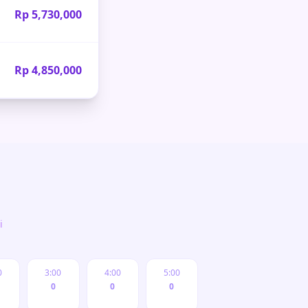
Rp 5,730,000
Rp 4,850,000
i
0
3:00
4:00
5:00
0
0
0