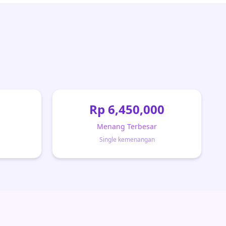
Rp 6,450,000
Menang Terbesar
Single kemenangan