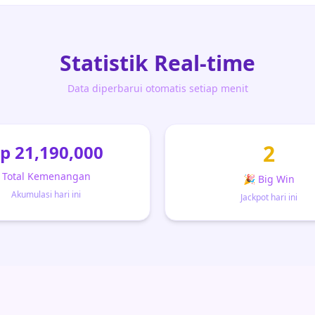
Statistik
Real-time
Data diperbarui otomatis setiap menit
2
p 21,190,000
Total Kemenangan
🎉 Big Win
Akumulasi hari ini
Jackpot hari ini