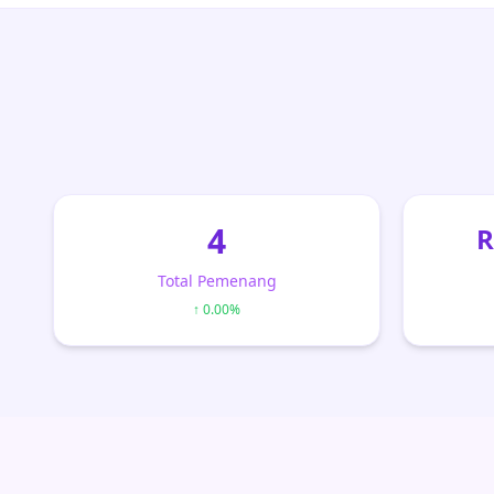
4
R
Total Pemenang
↑ 0.00%