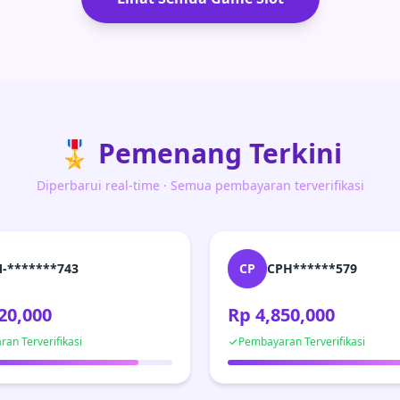
🎖 Pemenang
Terkini
Diperbarui real-time · Semua pembayaran terverifikasi
-*******743
CP
CPH******579
20,000
Rp 4,850,000
an Terverifikasi
Pembayaran Terverifikasi