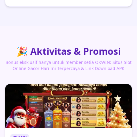
🎉 Aktivitas &
Promosi
Bonus eksklusif hanya untuk member setia OKWIN: Situs Slot
Online Gacor Hari Ini Terpercaya & Link Download APK