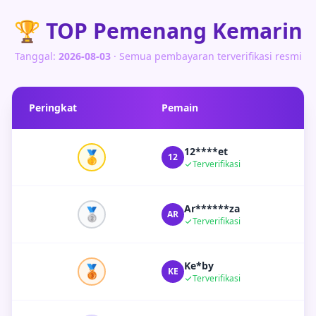
🏆 TOP Pemenang
Kemarin
Tanggal:
2026-08-03
· Semua pembayaran terverifikasi resmi
Peringkat
Pemain
12****et
🥇
12
Terverifikasi
Ar******za
🥈
AR
Terverifikasi
Ke*by
🥉
KE
Terverifikasi