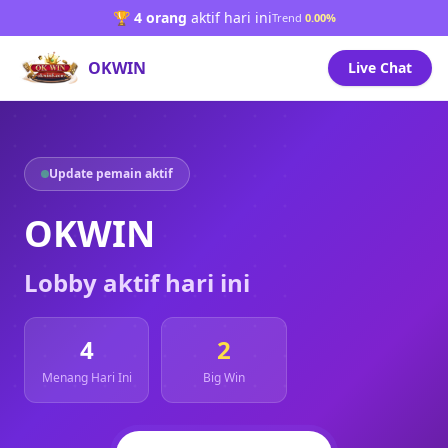
🏆
4 orang
aktif hari ini
Trend
0.00%
OKWIN
Live Chat
Update pemain aktif
OKWIN
Lobby aktif hari ini
4
2
Menang Hari Ini
Big Win