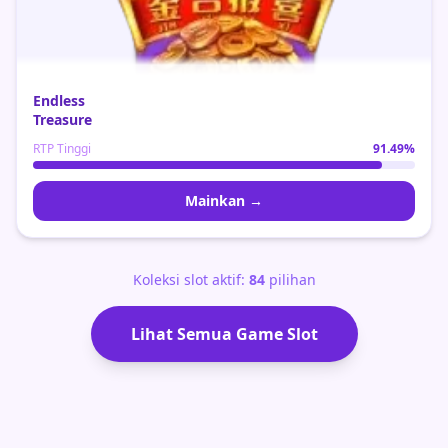
Endless
Treasure
RTP Tinggi
91.49%
Mainkan →
Koleksi slot aktif:
84
pilihan
Lihat Semua Game Slot