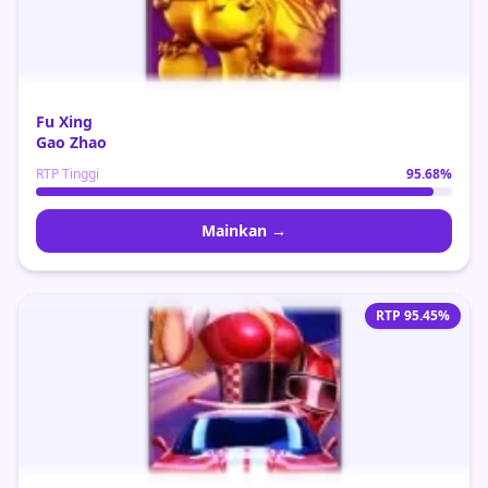
Fu Xing
Gao Zhao
RTP Tinggi
95.68%
Mainkan →
RTP 95.45%