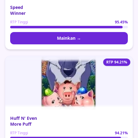
Speed
Winner
RTP Tinggi
95.45%
Mainkan →
RTP 94.21%
Huff N' Even
More Puff
RTP Tinggi
94.21%