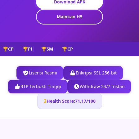
Download APK
Mainkan H5
🏆
CP
│
🏆
PI
│
🏆
SM
│
🏆
CP
│
Lisensi Resmi
Enkripsi SSL 256-bit
RTP Terbukti Tinggi
Withdraw 24/7 Instan
3
Health Score:
71.17/100