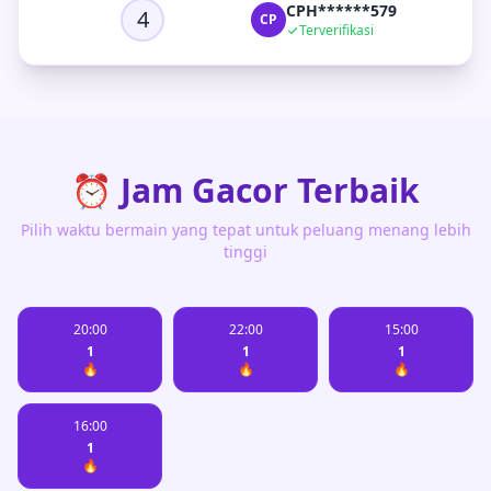
CPH******579
4
CP
Terverifikasi
⏰ Jam
Gacor
Terbaik
Pilih waktu bermain yang tepat untuk peluang menang lebih
tinggi
20:00
22:00
15:00
1
1
1
🔥
🔥
🔥
16:00
1
🔥