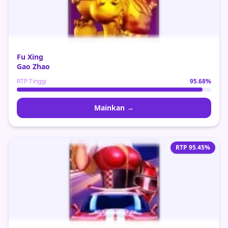
Fu Xing
Gao Zhao
RTP Tinggi
95.68%
Mainkan →
RTP 95.45%