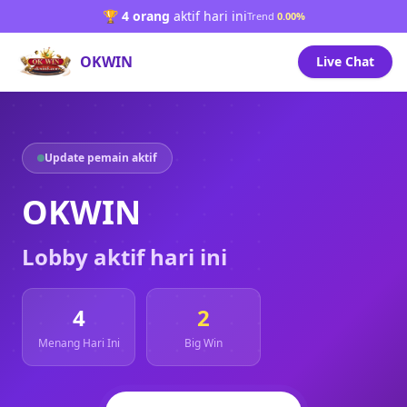
🏆
4 orang
aktif hari ini
Trend
0.00%
OKWIN
Live Chat
Update pemain aktif
OKWIN
Lobby aktif hari ini
4
2
Menang Hari Ini
Big Win