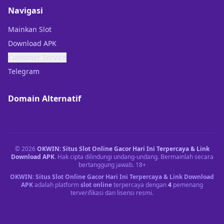
Navigasi
Mainkan Slot
Download APK
Customer Service
Telegram
Domain Alternatif
© 2026
OKWIN: Situs Slot Online Gacor Hari Ini Terpercaya & Link
Download APK
. Hak cipta dilindungi undang-undang. Bermainlah secara
bertanggung jawab. 18+
OKWIN: Situs Slot Online Gacor Hari Ini Terpercaya & Link Download
APK
adalah platform
slot online
terpercaya dengan
4
pemenang
terverifikasi dan lisensi resmi.