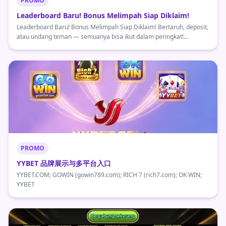
PROMO
Leaderboard Baru! Bonus Melimpah Siap Diklaim!
Leaderboard Baru! Bonus Melimpah Siap Diklaim! Bertaruh, deposit,
atau undang teman — semuanya bisa ikut dalam peringkat!
Besarnya bonus ditentukan oleh kamu sendiri! Daily Top-up Rank,
Weekly Invitation Rank, Monthly Betting Rank. Papan peringkat ini
diperbarui setiap bulan, dan hadiah bonus dapat diklaim dalam
waktu 7 hari. Jika ada pertanyaan, silakan hubungi layanan
pelanggan kami yang online 24/7 kapan saja.
PROMO
YYBET 品牌展示与多平台入口
YYBET.COM; GOWIN (gowin789.com); RICH 7 (rich7.com); OK WIN;
YYBET