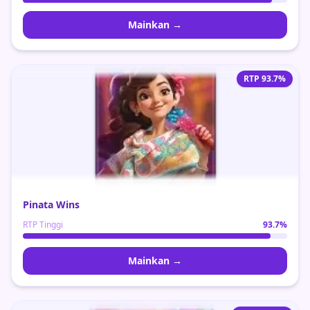
Mainkan →
RTP 93.7%
Pinata Wins
RTP Tinggi
93.7%
Mainkan →