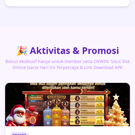
🎉 Aktivitas &
Promosi
Bonus eksklusif hanya untuk member setia OKWIN: Situs Slot
Online Gacor Hari Ini Terpercaya & Link Download APK