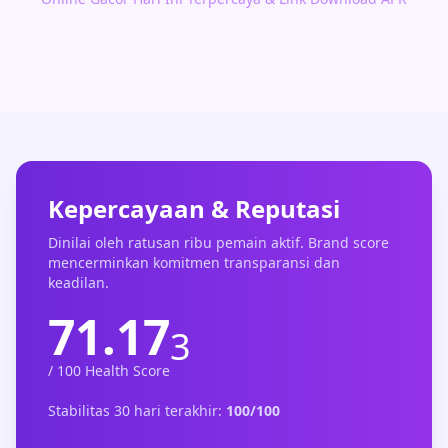
Kepercayaan &
Reputasi
Dinilai oleh ratusan ribu pemain aktif. Brand score
mencerminkan komitmen transparansi dan
keadilan.
71.17
3
/ 100 Health Score
Stabilitas 30 hari terakhir:
100/100