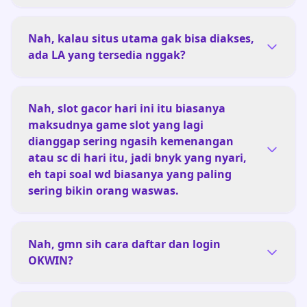
Nah, kalau situs utama gak bisa diakses,
ada LA yang tersedia nggak?
Nah, slot gacor hari ini itu biasanya
maksudnya game slot yang lagi
dianggap sering ngasih kemenangan
atau sc di hari itu, jadi bnyk yang nyari,
eh tapi soal wd biasanya yang paling
sering bikin orang waswas.
Nah, gmn sih cara daftar dan login
OKWIN?