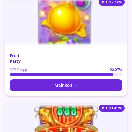
RTP 92.27%
Fruit
Party
RTP Tinggi
92.27%
Mainkan →
RTP 91.49%