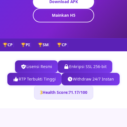
Download APK
Mainkan H5
🏆
CP
│
🏆
PI
│
🏆
SM
│
🏆
CP
│
Lisensi Resmi
Enkripsi SSL 256-bit
RTP Terbukti Tinggi
Withdraw 24/7 Instan
3
Health Score:
71.17/100