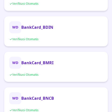
Verifikasi Otomatis
BankCard_BDIN
WD
Verifikasi Otomatis
BankCard_BMRI
WD
Verifikasi Otomatis
BankCard_BNCB
WD
Verifikasi Otomatis