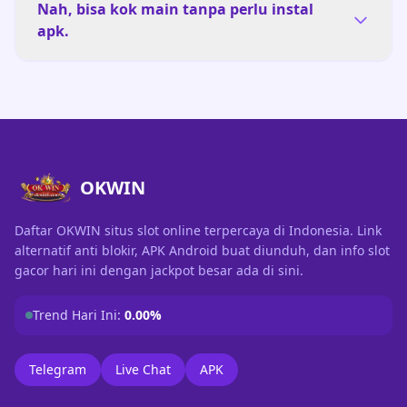
Nah, bisa kok main tanpa perlu instal
apk.
OKWIN
Daftar OKWIN situs slot online terpercaya di Indonesia. Link
alternatif anti blokir, APK Android buat diunduh, dan info slot
gacor hari ini dengan jackpot besar ada di sini.
Trend Hari Ini:
0.00%
Telegram
Live Chat
APK