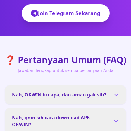
Join Telegram Sekarang
❓ Pertanyaan
Umum (FAQ)
Jawaban lengkap untuk semua pertanyaan Anda
Nah, OKWIN itu apa, dan aman gak sih?
Nah, gmn sih cara download APK
OKWIN?