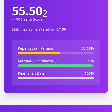
55.50
2
/ 100 Health Score
Stabilitas 30 hari terakhir:
0/100
Kepercayaan Pemain
55.50%
Kecepatan Pembayaran
98%
Keamanan Data
100%