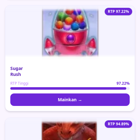
RTP 97.22%
Sugar
Rush
RTP Tinggi
97.22%
Mainkan →
RTP 94.89%