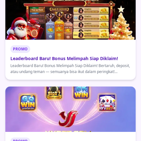
PROMO
Leaderboard Baru! Bonus Melimpah Siap Diklaim!
Leaderboard Baru! Bonus Melimpah Siap Diklaim! Bertaruh, deposit,
atau undang teman — semuanya bisa ikut dalam peringkat!
Besarnya bonus ditentukan oleh kamu sendiri! Daily Top-up Rank,
Weekly Invitation Rank, Monthly Betting Rank. Papan peringkat ini
diperbarui setiap bulan, dan hadiah bonus dapat diklaim dalam
waktu 7 hari. Jika ada pertanyaan, silakan hubungi layanan
pelanggan kami yang online 24/7 kapan saja.