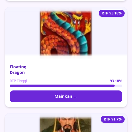
RTP 93.18%
Floating
Dragon
RTP Tinggi
93.18%
Mainkan →
RTP 91.7%