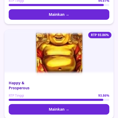
RTP Tinggi
94.61%
Mainkan →
RTP 93.86%
Happy &
Prosperous
RTP Tinggi
93.86%
Mainkan →