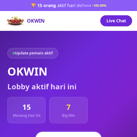
🏆
15 orang
aktif hari ini
Trend
-100.00%
OKWIN
Live Chat
Update pemain aktif
OKWIN
Lobby aktif hari ini
15
7
Menang Hari Ini
Big Win