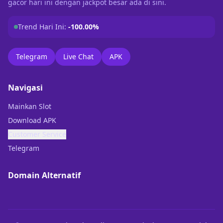
gacor hari ini dengan jackpot besar ada di sini.
Trend Hari Ini:
-100.00%
Telegram
Live Chat
APK
Navigasi
Mainkan Slot
Download APK
Customer Service
Telegram
Domain Alternatif