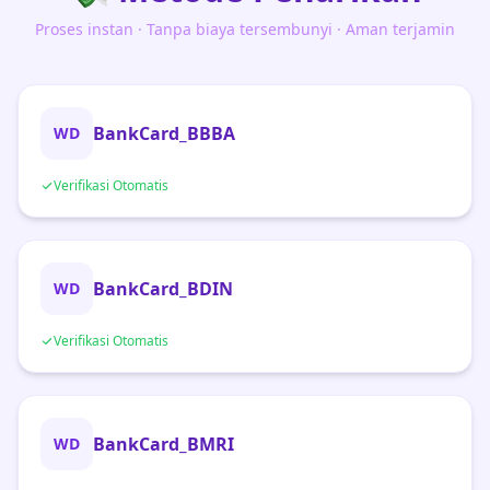
Proses instan · Tanpa biaya tersembunyi · Aman terjamin
BankCard_BBBA
WD
Verifikasi Otomatis
BankCard_BDIN
WD
Verifikasi Otomatis
BankCard_BMRI
WD