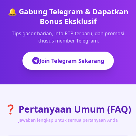
🔔 Gabung
Telegram
& Dapatkan
Bonus Eksklusif
Tips gacor harian, info RTP terbaru, dan promosi
khusus member Telegram.
Join Telegram Sekarang
❓ Pertanyaan
Umum (FAQ)
Jawaban lengkap untuk semua pertanyaan Anda