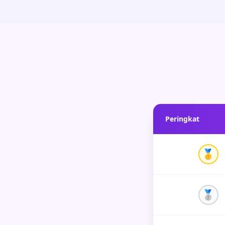
Peringkat
🥇
🥈