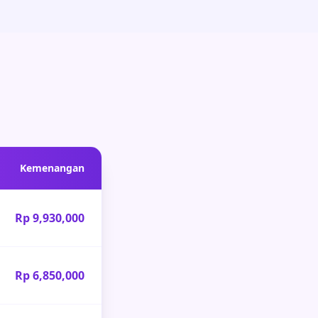
Kemenangan
Rp 9,930,000
Rp 6,850,000