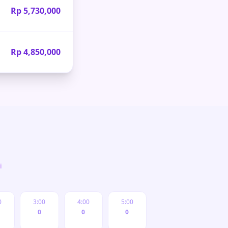
Rp 5,730,000
Rp 4,850,000
i
0
3:00
4:00
5:00
0
0
0