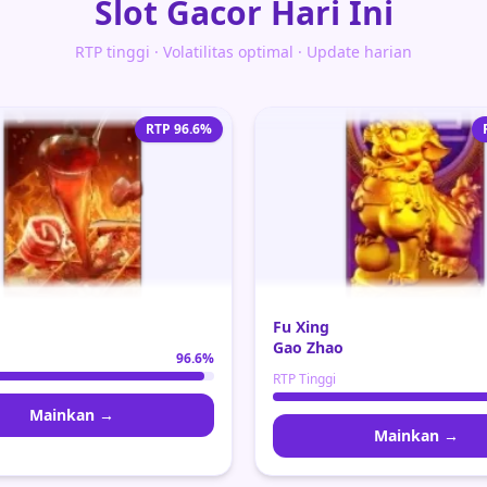
Slot
Gacor
Hari Ini
RTP tinggi · Volatilitas optimal · Update harian
RTP 96.6%
Fu Xing
Gao Zhao
96.6%
RTP Tinggi
Mainkan →
Mainkan →