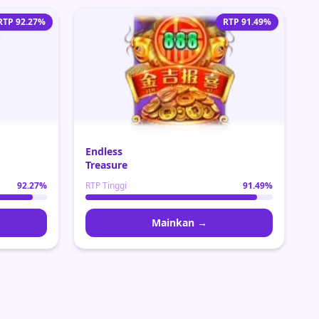
RTP 92.27%
RTP 91.49%
Endless
Treasure
92.27%
RTP Tinggi
91.49%
Mainkan →