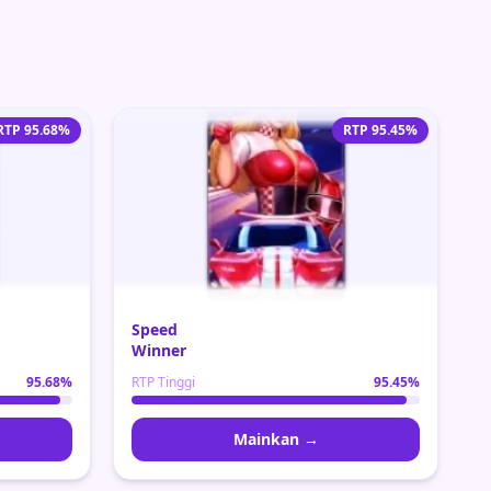
RTP 95.68%
RTP 95.45%
Speed
Winner
95.68%
RTP Tinggi
95.45%
Mainkan →