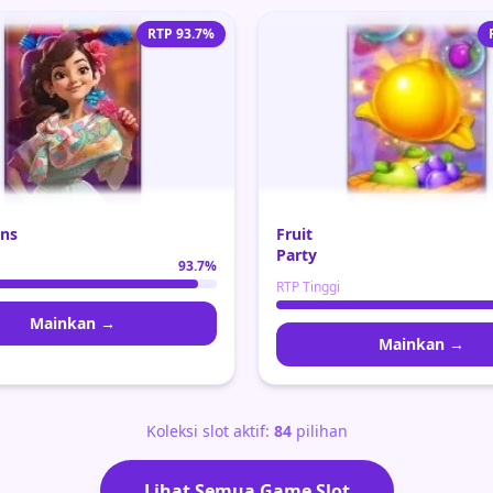
RTP 93.7%
ins
Fruit
Party
93.7%
RTP Tinggi
Mainkan →
Mainkan →
Koleksi slot aktif:
84
pilihan
Lihat Semua Game Slot