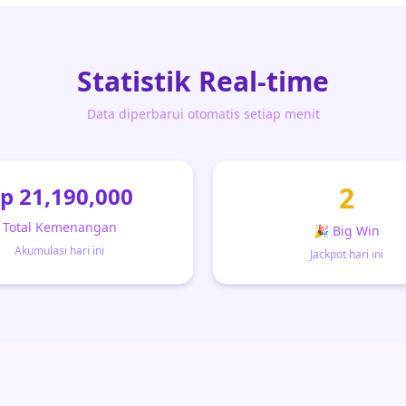
Statistik
Real-time
Data diperbarui otomatis setiap menit
2
p 21,190,000
Total Kemenangan
🎉 Big Win
Akumulasi hari ini
Jackpot hari ini