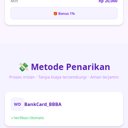
Min
Rp 20,000
🎁 Bonus 1%
💸 Metode
Penarikan
Proses instan · Tanpa biaya tersembunyi · Aman terjamin
BankCard_BBBA
WD
Verifikasi Otomatis