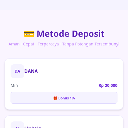
💳 Metode
Deposit
Aman · Cepat · Terpercaya · Tanpa Potongan Tersembunyi
DANA
DA
Min
Rp 20,000
🎁 Bonus 1%