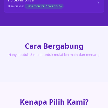
h5.okwin5.live
Bisa diakses
Data monitor 7 hari: 100%
Cara
Bergabung
Hanya butuh 3 menit untuk mulai bermain dan menang
Kenapa
Pilih Kami?