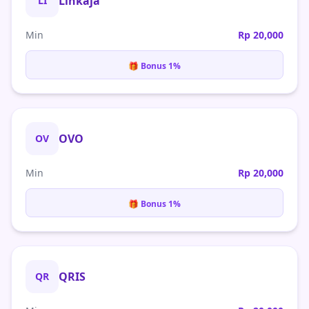
Linkaja
LI
Min
Rp 20,000
🎁 Bonus 1%
OVO
OV
Min
Rp 20,000
🎁 Bonus 1%
QRIS
QR