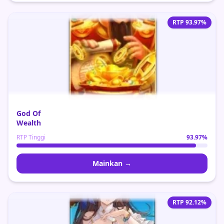
RTP 93.97%
God Of
Wealth
RTP Tinggi
93.97%
Mainkan →
RTP 92.12%