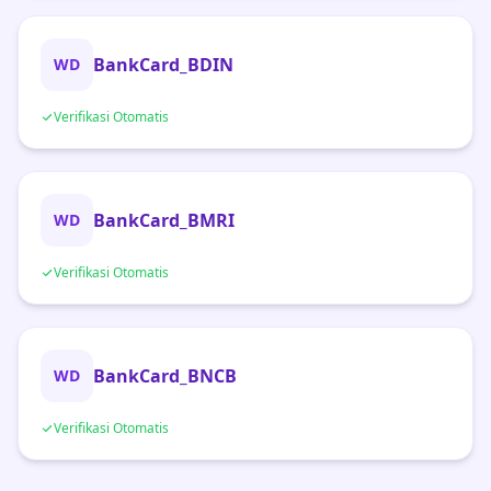
BankCard_BDIN
WD
Verifikasi Otomatis
BankCard_BMRI
WD
Verifikasi Otomatis
BankCard_BNCB
WD
Verifikasi Otomatis