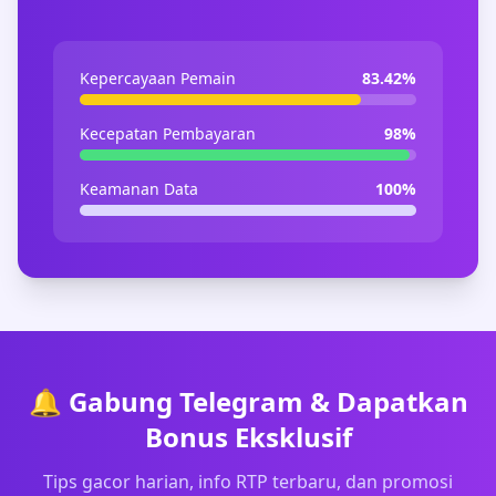
Kepercayaan Pemain
83.42%
Kecepatan Pembayaran
98%
Keamanan Data
100%
🔔 Gabung
Telegram
& Dapatkan
Bonus Eksklusif
Tips gacor harian, info RTP terbaru, dan promosi