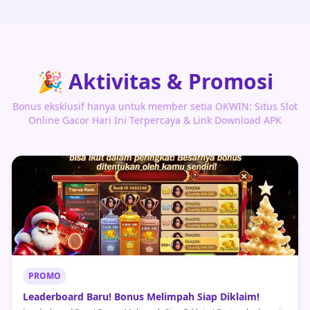
🎉 Aktivitas &
Promosi
Bonus eksklusif hanya untuk member setia OKWIN: Situs Slot
Online Gacor Hari Ini Terpercaya & Link Download APK
PROMO
Leaderboard Baru! Bonus Melimpah Siap Diklaim!