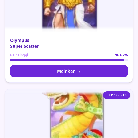
Olympus
Super Scatter
RTP Tinggi
96.67%
Mainkan →
RTP 96.63%