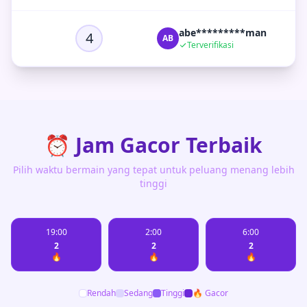
abe*********man
4
AB
Terverifikasi
⏰ Jam
Gacor
Terbaik
Pilih waktu bermain yang tepat untuk peluang menang lebih
tinggi
19:00
2:00
6:00
2
2
2
🔥
🔥
🔥
Rendah
Sedang
Tinggi
🔥 Gacor