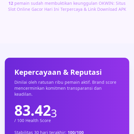
12
pemain sudah membuktikan keunggulan OKWIN: Situs
Slot Online Gacor Hari Ini Terpercaya & Link Download APK
Kepercayaan &
Reputasi
Dinilai oleh ratusan ribu pemain aktif. Brand score
mencerminkan komitmen transparansi dan
keadilan.
83.42
3
/ 100 Health Score
Stabilitas 30 hari terakhir:
100/100