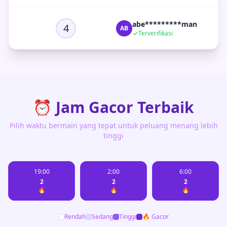
abe*********man
4
AB
Terverifikasi
⏰ Jam
Gacor
Terbaik
Pilih waktu bermain yang tepat untuk peluang menang lebih
tinggi
19:00
2:00
6:00
2
2
2
🔥
🔥
🔥
Rendah
Sedang
Tinggi
🔥 Gacor