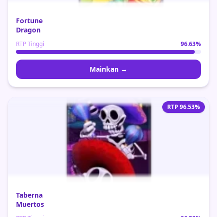
Fortune
Dragon
RTP Tinggi
96.63%
Mainkan →
RTP 96.53%
Taberna
Muertos