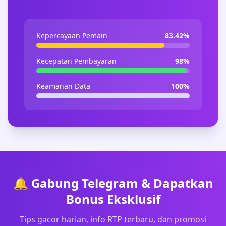
Kepercayaan Pemain
83.42%
Kecepatan Pembayaran
98%
Keamanan Data
100%
🔔 Gabung
Telegram
& Dapatkan
Bonus Eksklusif
Tips gacor harian, info RTP terbaru, dan promosi