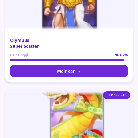
Olympus
Super Scatter
RTP Tinggi
96.67%
Mainkan →
RTP 96.63%