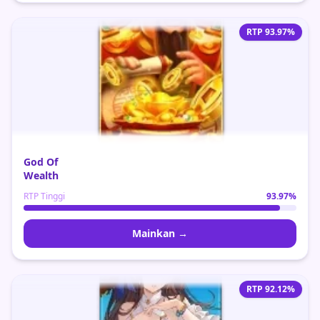
RTP 93.97%
God Of
Wealth
RTP Tinggi
93.97%
Mainkan →
RTP 92.12%