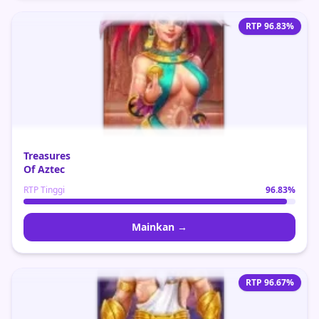
RTP 96.83%
Treasures
Of Aztec
RTP Tinggi
96.83%
Mainkan →
RTP 96.67%