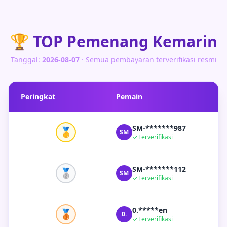
🏆 TOP Pemenang
Kemarin
Tanggal:
2026-08-07
· Semua pembayaran terverifikasi resmi
Peringkat
Pemain
SM-*******987
🥇
SM
Terverifikasi
SM-*******112
🥈
SM
Terverifikasi
0.*****en
🥉
0.
Terverifikasi