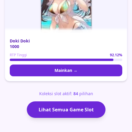
Doki Doki
1000
RTP Tinggi
92.12%
Mainkan →
Koleksi slot aktif:
84
pilihan
Lihat Semua Game Slot