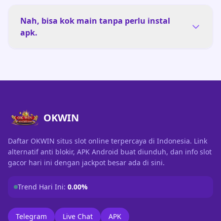
Nah, bisa kok main tanpa perlu instal
apk.
OKWIN
Daftar OKWIN situs slot online terpercaya di Indonesia. Link
alternatif anti blokir, APK Android buat diunduh, dan info slot
gacor hari ini dengan jackpot besar ada di sini.
Trend Hari Ini:
0.00%
Telegram
Live Chat
APK