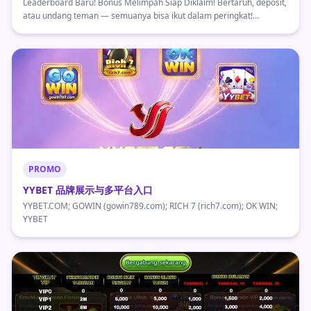
Leaderboard Baru! Bonus Melimpah Siap Diklaim! Bertaruh, deposit,
atau undang teman — semuanya bisa ikut dalam peringkat!
Besarnya bonus ditentukan oleh kamu sendiri! Daily Top-up Rank,
Weekly Invitation Rank, Monthly Betting Rank. Papan peringkat ini
diperbarui setiap bulan, dan hadiah bonus dapat diklaim dalam
waktu 7 hari. Jika ada pertanyaan, silakan hubungi layanan
pelanggan kami yang online 24/7 kapan saja.
PROMO
YYBET 品牌展示与多平台入口
YYBET.COM; GOWIN (gowin789.com); RICH 7 (rich7.com); OK WIN;
YYBET