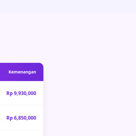
Kemenangan
Rp 9,930,000
Rp 6,850,000