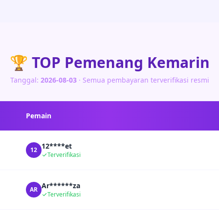
🏆 TOP Pemenang
Kemarin
Tanggal:
2026-08-03
· Semua pembayaran terverifikasi resmi
Pemain
12****et
12
Terverifikasi
Ar******za
AR
Terverifikasi