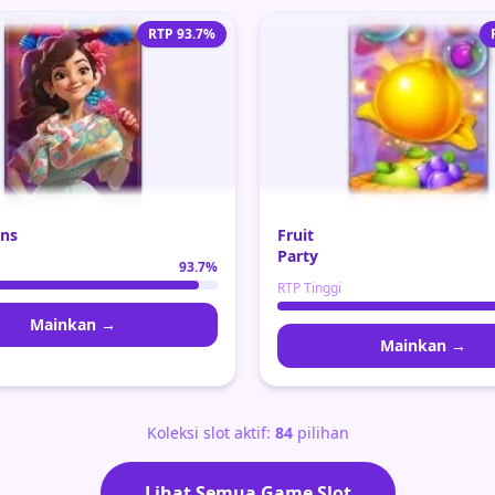
RTP 93.7%
ins
Fruit
Party
93.7%
RTP Tinggi
Mainkan →
Mainkan →
Koleksi slot aktif:
84
pilihan
Lihat Semua Game Slot