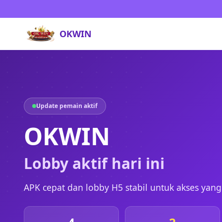
OKWIN
Update pemain aktif
OKWIN
Lobby aktif hari ini
APK cepat dan lobby H5 stabil untuk akses yang