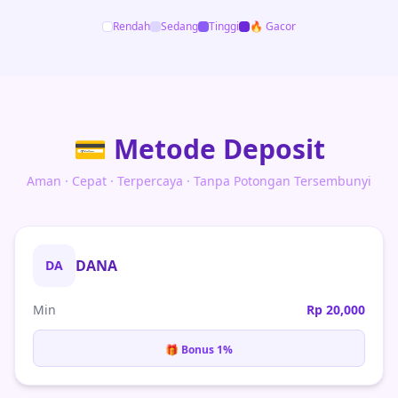
Rendah
Sedang
Tinggi
🔥 Gacor
💳 Metode
Deposit
Aman · Cepat · Terpercaya · Tanpa Potongan Tersembunyi
DANA
DA
Min
Rp 20,000
🎁 Bonus 1%