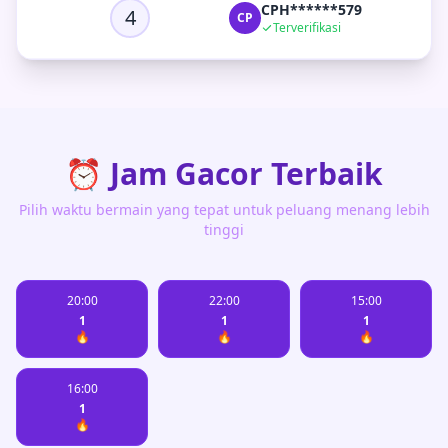
CPH******579
4
CP
Terverifikasi
⏰ Jam
Gacor
Terbaik
Pilih waktu bermain yang tepat untuk peluang menang lebih
tinggi
20:00
22:00
15:00
1
1
1
🔥
🔥
🔥
16:00
1
🔥