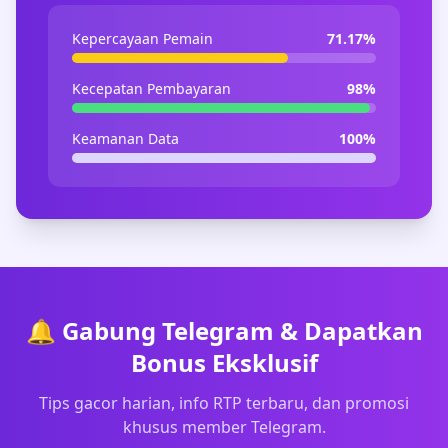
Kepercayaan Pemain
71.17%
Kecepatan Pembayaran
98%
Keamanan Data
100%
🔔 Gabung
Telegram
& Dapatkan
Bonus Eksklusif
Tips gacor harian, info RTP terbaru, dan promosi
khusus member Telegram.