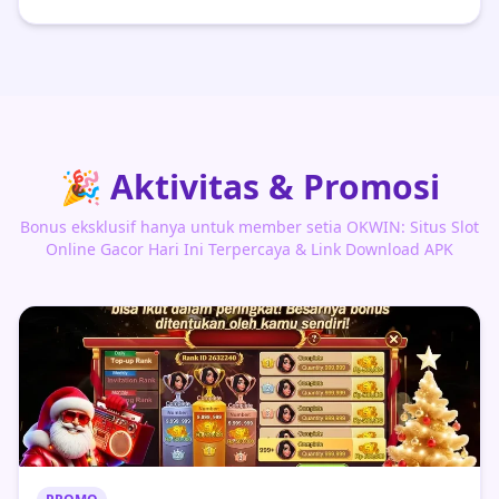
🎉 Aktivitas &
Promosi
Bonus eksklusif hanya untuk member setia OKWIN: Situs Slot
Online Gacor Hari Ini Terpercaya & Link Download APK