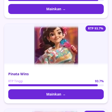
Mainkan →
RTP 93.7%
Pinata Wins
RTP Tinggi
93.7%
Mainkan →