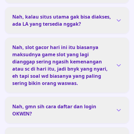
Nah, kalau situs utama gak bisa diakses,
ada LA yang tersedia nggak?
Nah, slot gacor hari ini itu biasanya
maksudnya game slot yang lagi
dianggap sering ngasih kemenangan
atau sc di hari itu, jadi bnyk yang nyari,
eh tapi soal wd biasanya yang paling
sering bikin orang waswas.
Nah, gmn sih cara daftar dan login
OKWIN?