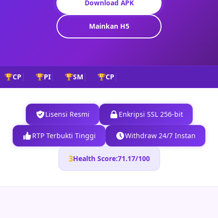
Download APK
Mainkan H5
🏆
CP
│
🏆
PI
│
🏆
SM
│
🏆
CP
│
Lisensi Resmi
Enkripsi SSL 256-bit
RTP Terbukti Tinggi
Withdraw 24/7 Instan
3
Health Score:
71.17/100