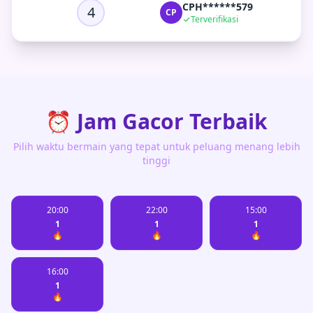
CPH******579
4
CP
Terverifikasi
⏰ Jam
Gacor
Terbaik
Pilih waktu bermain yang tepat untuk peluang menang lebih
tinggi
20:00
22:00
15:00
1
1
1
🔥
🔥
🔥
16:00
1
🔥