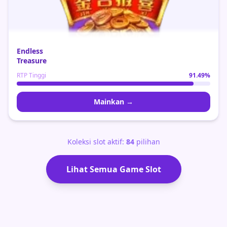
Endless
Treasure
RTP Tinggi
91.49%
Mainkan →
Koleksi slot aktif:
84
pilihan
Lihat Semua Game Slot