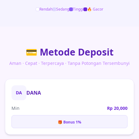
Rendah
Sedang
Tinggi
🔥 Gacor
💳 Metode
Deposit
Aman · Cepat · Terpercaya · Tanpa Potongan Tersembunyi
DANA
DA
Min
Rp 20,000
🎁 Bonus 1%