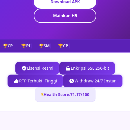
Download APK
Mainkan H5
🏆
CP
│
🏆
PI
│
🏆
SM
│
🏆
CP
│
Lisensi Resmi
Enkripsi SSL 256-bit
RTP Terbukti Tinggi
Withdraw 24/7 Instan
3
Health Score:
71.17/100