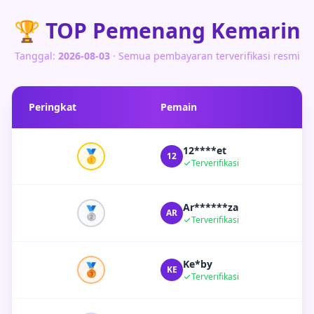
🏆 TOP Pemenang
Kemarin
Tanggal:
2026-08-03
· Semua pembayaran terverifikasi resmi
Peringkat
Pemain
12****et
🥇
12
Terverifikasi
Ar******za
🥈
AR
Terverifikasi
Ke*by
🥉
KE
Terverifikasi