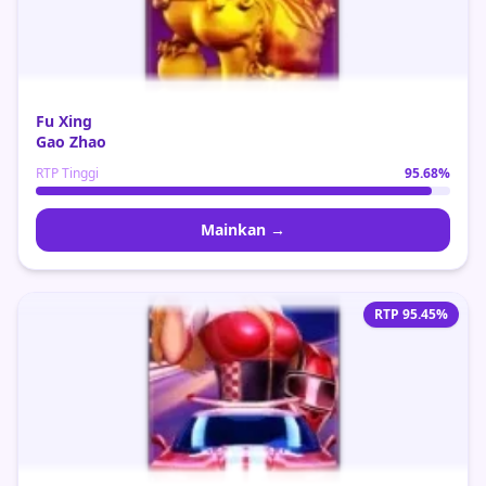
Fu Xing
Gao Zhao
RTP Tinggi
95.68%
Mainkan →
RTP 95.45%