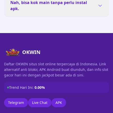
Nah, bisa kok main tanpa perlu instal
apk.
OKWIN
Daftar OKWIN situs slot online terpercaya di Indonesia. Link
alternatif anti blokir, APK Android buat diunduh, dan info slot
gacor hari ini dengan jackpot besar ada di sini.
Trend Hari Ini:
0.00%
Telegram
Live Chat
APK