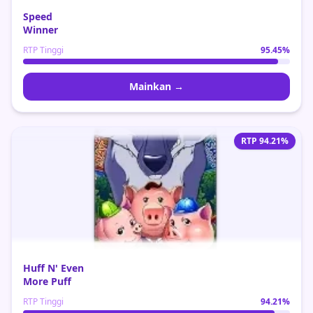
Speed
Winner
RTP Tinggi
95.45%
Mainkan →
RTP 94.21%
Huff N' Even
More Puff
RTP Tinggi
94.21%