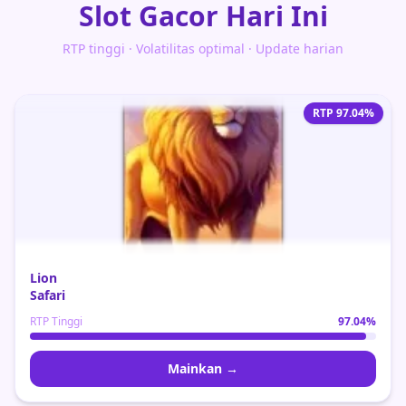
Slot
Gacor
Hari Ini
RTP tinggi · Volatilitas optimal · Update harian
RTP 97.04%
Lion
Safari
RTP Tinggi
97.04%
Mainkan →