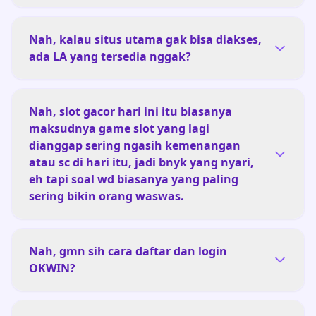
Nah, kalau situs utama gak bisa diakses,
ada LA yang tersedia nggak?
Nah, slot gacor hari ini itu biasanya
maksudnya game slot yang lagi
dianggap sering ngasih kemenangan
atau sc di hari itu, jadi bnyk yang nyari,
eh tapi soal wd biasanya yang paling
sering bikin orang waswas.
Nah, gmn sih cara daftar dan login
OKWIN?