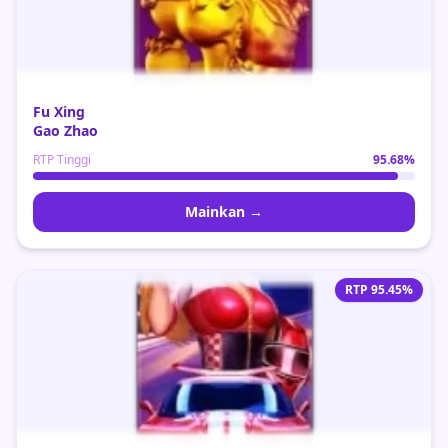
Fu Xing
Gao Zhao
RTP Tinggi
95.68%
Mainkan →
RTP 95.45%