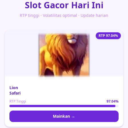
Slot
Gacor
Hari Ini
RTP tinggi · Volatilitas optimal · Update harian
RTP 97.04%
Lion
Safari
RTP Tinggi
97.04%
Mainkan →