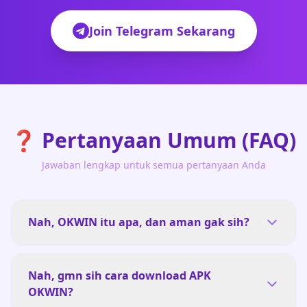
Join Telegram Sekarang
❓ Pertanyaan
Umum (FAQ)
Jawaban lengkap untuk semua pertanyaan Anda
Nah, OKWIN itu apa, dan aman gak sih?
Nah, gmn sih cara download APK
OKWIN?