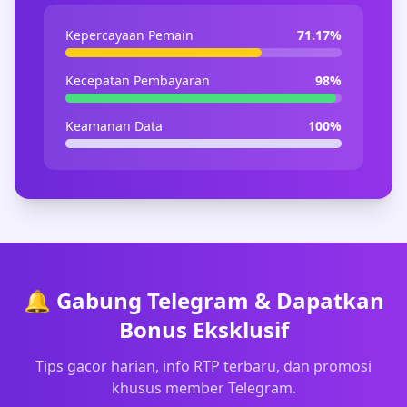
Kepercayaan Pemain
71.17%
Kecepatan Pembayaran
98%
Keamanan Data
100%
🔔 Gabung
Telegram
& Dapatkan
Bonus Eksklusif
Tips gacor harian, info RTP terbaru, dan promosi
khusus member Telegram.