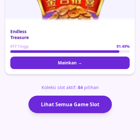
Endless
Treasure
RTP Tinggi
91.49%
Mainkan →
Koleksi slot aktif:
84
pilihan
Lihat Semua Game Slot