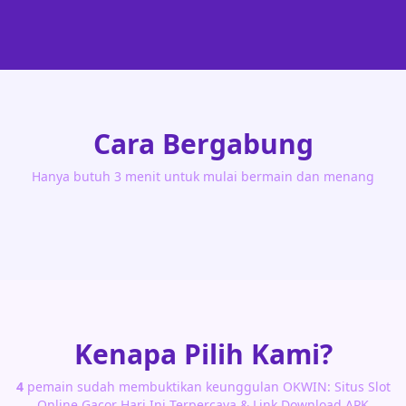
Cara
Bergabung
Hanya butuh 3 menit untuk mulai bermain dan menang
Kenapa
Pilih Kami?
4
pemain sudah membuktikan keunggulan OKWIN: Situs Slot
Online Gacor Hari Ini Terpercaya & Link Download APK