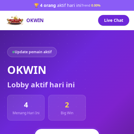
🏆
4 orang
aktif hari ini
Trend
0.00%
OKWIN
Live Chat
Update pemain aktif
OKWIN
Lobby aktif hari ini
4
2
Menang Hari Ini
Big Win