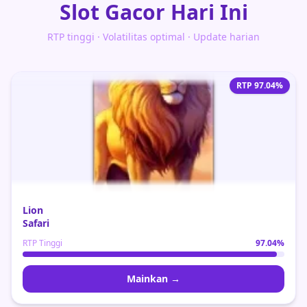
Slot
Gacor
Hari Ini
RTP tinggi · Volatilitas optimal · Update harian
RTP 97.04%
Lion
Safari
RTP Tinggi
97.04%
Mainkan →