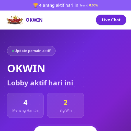
🏆
4 orang
aktif hari ini
Trend
0.00%
OKWIN
Live Chat
Update pemain aktif
OKWIN
Lobby aktif hari ini
4
2
Menang Hari Ini
Big Win