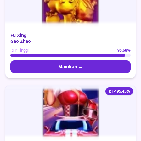
Fu Xing
Gao Zhao
RTP Tinggi
95.68%
Mainkan →
RTP 95.45%