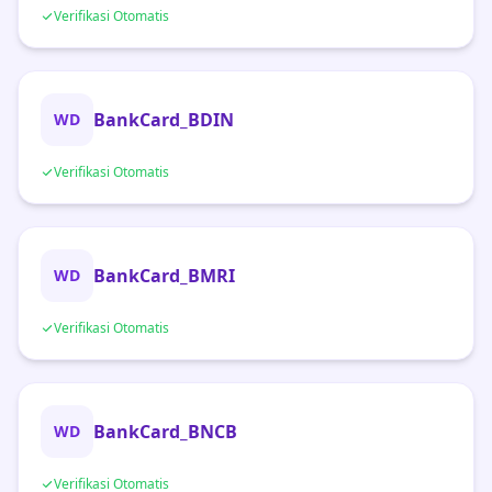
Verifikasi Otomatis
BankCard_BDIN
WD
Verifikasi Otomatis
BankCard_BMRI
WD
Verifikasi Otomatis
BankCard_BNCB
WD
Verifikasi Otomatis