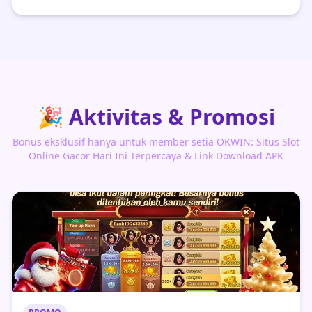
🎉 Aktivitas &
Promosi
Bonus eksklusif hanya untuk member setia OKWIN: Situs Slot
Online Gacor Hari Ini Terpercaya & Link Download APK