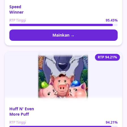
Speed
Winner
RTP Tinggi
95.45%
Mainkan →
RTP 94.21%
Huff N' Even
More Puff
RTP Tinggi
94.21%