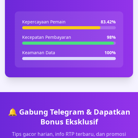
Kepercayaan Pemain
83.42%
Kecepatan Pembayaran
98%
Keamanan Data
100%
🔔 Gabung
Telegram
& Dapatkan
Bonus Eksklusif
Tips gacor harian, info RTP terbaru, dan promosi