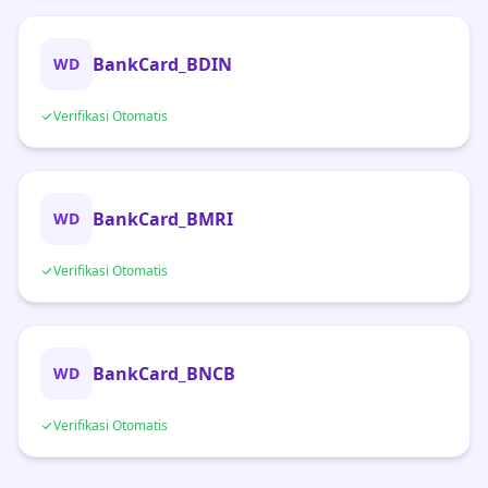
BankCard_BDIN
WD
Verifikasi Otomatis
BankCard_BMRI
WD
Verifikasi Otomatis
BankCard_BNCB
WD
Verifikasi Otomatis