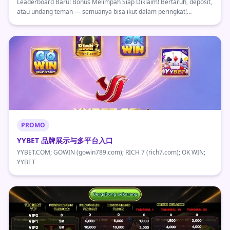
Leaderboard Baru! Bonus Melimpah Siap Diklaim! Bertaruh, deposit,
atau undang teman — semuanya bisa ikut dalam peringkat!
Besarnya bonus ditentukan oleh kamu sendiri! Daily Top-up Rank,
Weekly Invitation Rank, Monthly Betting Rank. Papan peringkat ini
diperbarui setiap bulan, dan hadiah bonus dapat diklaim dalam
waktu 7 hari. Jika ada pertanyaan, silakan hubungi layanan
pelanggan kami yang online 24/7 kapan saja.
PROMO
YYBET 品牌展示与多平台入口
YYBET.COM; GOWIN (gowin789.com); RICH 7 (rich7.com); OK WIN;
YYBET