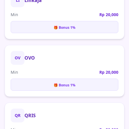
Linkaja
LI
Min
Rp 20,000
🎁 Bonus 1%
OVO
OV
Min
Rp 20,000
🎁 Bonus 1%
QRIS
QR