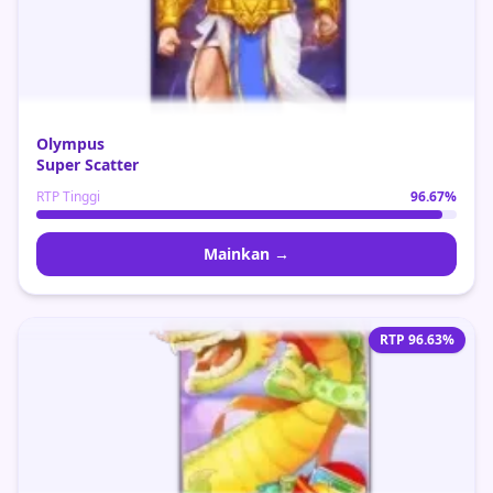
Olympus
Super Scatter
RTP Tinggi
96.67%
Mainkan →
RTP 96.63%