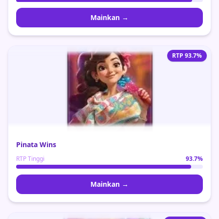
Mainkan →
RTP 93.7%
Pinata Wins
RTP Tinggi
93.7%
Mainkan →