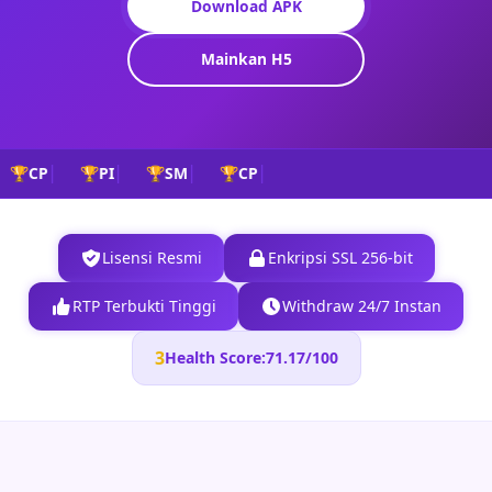
Download APK
Mainkan H5
🏆
CP
│
🏆
PI
│
🏆
SM
│
🏆
CP
│
Lisensi Resmi
Enkripsi SSL 256-bit
RTP Terbukti Tinggi
Withdraw 24/7 Instan
3
Health Score:
71.17/100