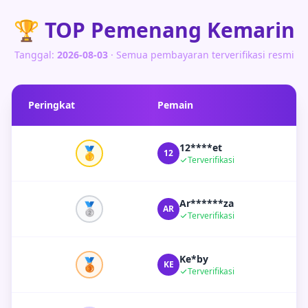
🏆 TOP Pemenang
Kemarin
Tanggal:
2026-08-03
· Semua pembayaran terverifikasi resmi
Peringkat
Pemain
12****et
🥇
12
Terverifikasi
Ar******za
🥈
AR
Terverifikasi
Ke*by
🥉
KE
Terverifikasi