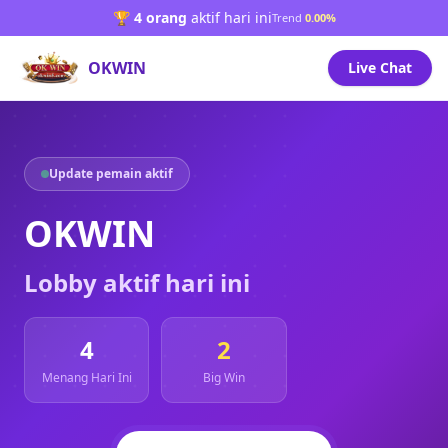
🏆
4 orang
aktif hari ini
Trend
0.00%
OKWIN
Live Chat
Update pemain aktif
OKWIN
Lobby aktif hari ini
4
2
Menang Hari Ini
Big Win