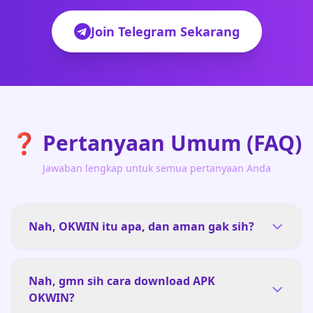
Join Telegram Sekarang
❓ Pertanyaan
Umum (FAQ)
Jawaban lengkap untuk semua pertanyaan Anda
Nah, OKWIN itu apa, dan aman gak sih?
Nah, gmn sih cara download APK
OKWIN?