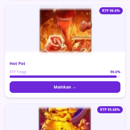
RTP 96.6%
Hot Pot
RTP Tinggi
96.6%
Mainkan →
RTP 95.68%