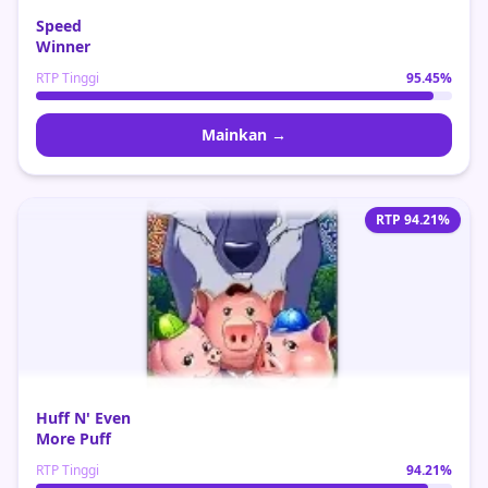
Speed
Winner
RTP Tinggi
95.45%
Mainkan →
RTP 94.21%
Huff N' Even
More Puff
RTP Tinggi
94.21%