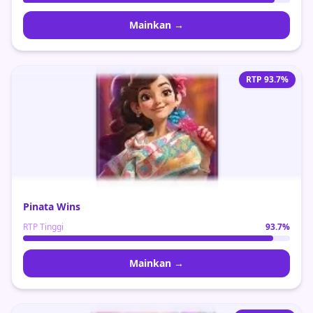
Mainkan →
RTP 93.7%
Pinata Wins
RTP Tinggi
93.7%
Mainkan →