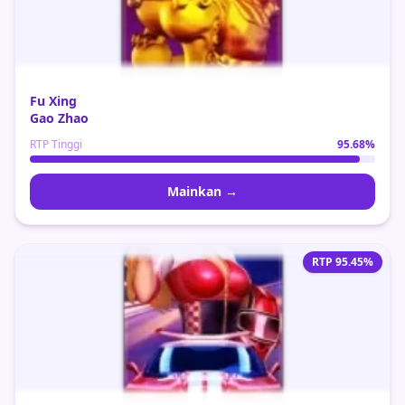
Fu Xing
Gao Zhao
RTP Tinggi
95.68%
Mainkan →
RTP 95.45%