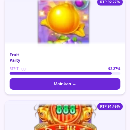
RTP 92.27%
Fruit
Party
RTP Tinggi
92.27%
Mainkan →
RTP 91.49%