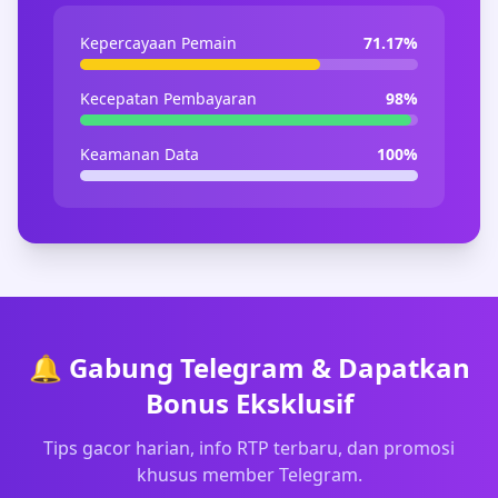
Kepercayaan Pemain
71.17%
Kecepatan Pembayaran
98%
Keamanan Data
100%
🔔 Gabung
Telegram
& Dapatkan
Bonus Eksklusif
Tips gacor harian, info RTP terbaru, dan promosi
khusus member Telegram.