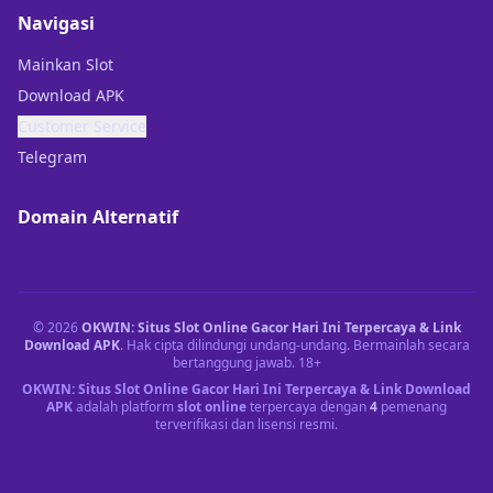
Navigasi
Mainkan Slot
Download APK
Customer Service
Telegram
Domain Alternatif
© 2026
OKWIN: Situs Slot Online Gacor Hari Ini Terpercaya & Link
Download APK
. Hak cipta dilindungi undang-undang. Bermainlah secara
bertanggung jawab. 18+
OKWIN: Situs Slot Online Gacor Hari Ini Terpercaya & Link Download
APK
adalah platform
slot online
terpercaya dengan
4
pemenang
terverifikasi dan lisensi resmi.