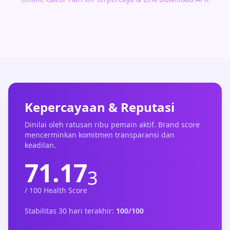
Kepercayaan &
Reputasi
Dinilai oleh ratusan ribu pemain aktif. Brand score
mencerminkan komitmen transparansi dan
keadilan.
71.17
3
/ 100 Health Score
Stabilitas 30 hari terakhir:
100/100