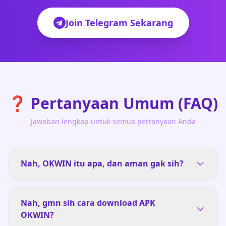
Join Telegram Sekarang
❓ Pertanyaan
Umum (FAQ)
Jawaban lengkap untuk semua pertanyaan Anda
Nah, OKWIN itu apa, dan aman gak sih?
Nah, gmn sih cara download APK
OKWIN?