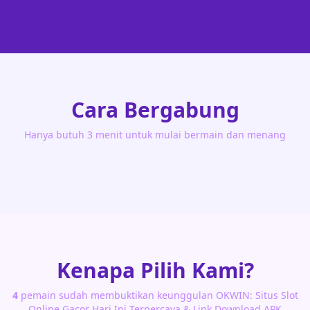
Cara
Bergabung
Hanya butuh 3 menit untuk mulai bermain dan menang
Kenapa
Pilih Kami?
4
pemain sudah membuktikan keunggulan OKWIN: Situs Slot
Online Gacor Hari Ini Terpercaya & Link Download APK