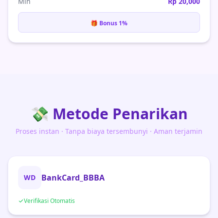
Min
Rp 20,000
🎁 Bonus 1%
💸 Metode
Penarikan
Proses instan · Tanpa biaya tersembunyi · Aman terjamin
BankCard_BBBA
WD
Verifikasi Otomatis