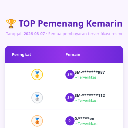
🏆 TOP Pemenang
Kemarin
Tanggal:
2026-08-07
· Semua pembayaran terverifikasi resmi
Peringkat
Pemain
SM-*******987
🥇
SM
Terverifikasi
SM-*******112
🥈
SM
Terverifikasi
0.*****en
🥉
0.
Terverifikasi