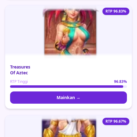
RTP 96.83%
Treasures
Of Aztec
RTP Tinggi
96.83%
Mainkan →
RTP 96.67%