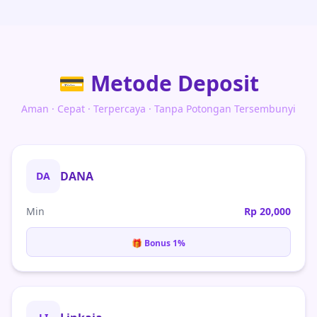
💳 Metode
Deposit
Aman · Cepat · Terpercaya · Tanpa Potongan Tersembunyi
DANA
DA
Min
Rp 20,000
🎁 Bonus 1%