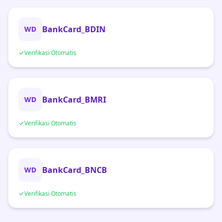
BankCard_BDIN
WD
Verifikasi Otomatis
BankCard_BMRI
WD
Verifikasi Otomatis
BankCard_BNCB
WD
Verifikasi Otomatis