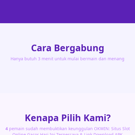
Cara
Bergabung
Hanya butuh 3 menit untuk mulai bermain dan menang
Kenapa
Pilih Kami?
4
pemain sudah membuktikan keunggulan OKWIN: Situs Slot
Online Gacor Hari Ini Terpercaya & Link Download APK