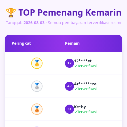
🏆 TOP Pemenang
Kemarin
Tanggal:
2026-08-03
· Semua pembayaran terverifikasi resmi
Peringkat
Pemain
12****et
🥇
12
Terverifikasi
Ar******za
🥈
AR
Terverifikasi
Ke*by
🥉
KE
Terverifikasi