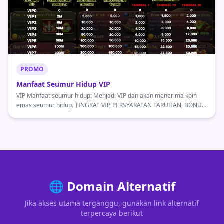
PROMO
Manfaat Seumur Hidup VIP
VIP Manfaat seumur hidup: Menjadi VIP dan akan menerima koin
emas seumur hidup. TINGKAT VIP, PERSYARATAN TARUHAN, BONUS
NAIK TINGKAT, BONUS ULANG TAHUN, BONUS BULANAN
(TANGGAL 1, TANGGAL 10, TANGGAL 20). VIP1-VIP10 details
included.
🌐 Domain
Alternatif
Jika akses utama terganggu, gunakan link alternatif
terpercaya berikut