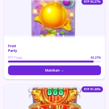
RTP 92.27%
Fruit
Party
RTP Tinggi
92.27%
Mainkan →
RTP 91.49%