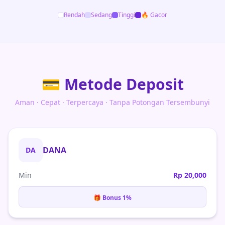
Rendah
Sedang
Tinggi
🔥 Gacor
💳 Metode
Deposit
Aman · Cepat · Terpercaya · Tanpa Potongan Tersembunyi
DANA
DA
Min
Rp 20,000
🎁 Bonus 1%