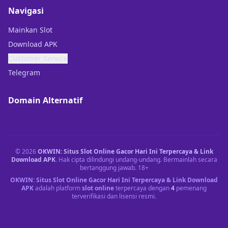
Navigasi
Mainkan Slot
Download APK
Customer Service
Telegram
Domain Alternatif
© 2026
OKWIN: Situs Slot Online Gacor Hari Ini Terpercaya & Link
Download APK
. Hak cipta dilindungi undang-undang. Bermainlah secara
bertanggung jawab. 18+
OKWIN: Situs Slot Online Gacor Hari Ini Terpercaya & Link Download
APK
adalah platform
slot online
terpercaya dengan
4
pemenang
terverifikasi dan lisensi resmi.