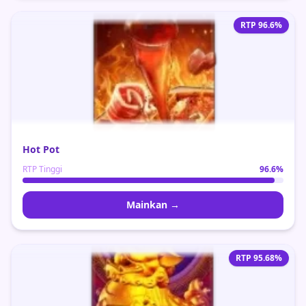
RTP 96.6%
Hot Pot
RTP Tinggi
96.6%
Mainkan →
RTP 95.68%