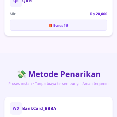
QRIS
QR
Min
Rp 20,000
🎁 Bonus 1%
💸 Metode
Penarikan
Proses instan · Tanpa biaya tersembunyi · Aman terjamin
BankCard_BBBA
WD