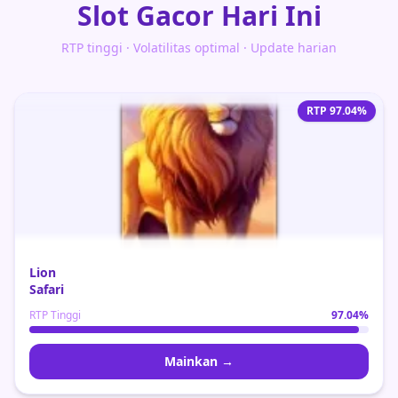
Slot
Gacor
Hari Ini
RTP tinggi · Volatilitas optimal · Update harian
RTP 97.04%
Lion
Safari
RTP Tinggi
97.04%
Mainkan →