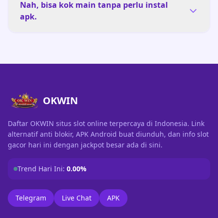
Nah, bisa kok main tanpa perlu instal
apk.
OKWIN
Daftar OKWIN situs slot online terpercaya di Indonesia. Link
alternatif anti blokir, APK Android buat diunduh, dan info slot
gacor hari ini dengan jackpot besar ada di sini.
Trend Hari Ini:
0.00%
Telegram
Live Chat
APK