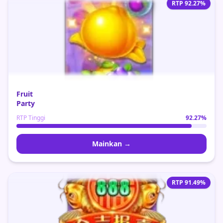
RTP 92.27%
Fruit
Party
RTP Tinggi
92.27%
Mainkan →
RTP 91.49%