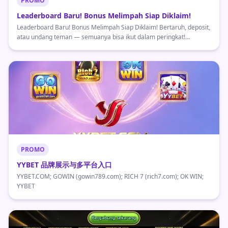
PROMO
Leaderboard Baru! Bonus Melimpah Siap Diklaim!
Leaderboard Baru! Bonus Melimpah Siap Diklaim! Bertaruh, deposit,
atau undang teman — semuanya bisa ikut dalam peringkat!
Besarnya bonus ditentukan oleh kamu sendiri! Daily Top-up Rank,
Weekly Invitation Rank, Monthly Betting Rank. Papan peringkat ini
diperbarui setiap bulan, dan hadiah bonus dapat diklaim dalam
waktu 7 hari. Jika ada pertanyaan, silakan hubungi layanan
pelanggan kami yang online 24/7 kapan saja.
PROMO
YYBET 品牌展示与多平台入口
YYBET.COM; GOWIN (gowin789.com); RICH 7 (rich7.com); OK WIN;
YYBET