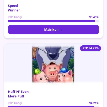
Speed
Winner
RTP Tinggi
95.45%
Mainkan →
RTP 94.21%
Huff N' Even
More Puff
RTP Tinggi
94.21%