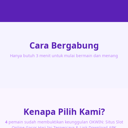
Cara
Bergabung
Hanya butuh 3 menit untuk mulai bermain dan menang
Kenapa
Pilih Kami?
4
pemain sudah membuktikan keunggulan OKWIN: Situs Slot
Online Gacor Hari Ini Terpercaya & Link Download APK