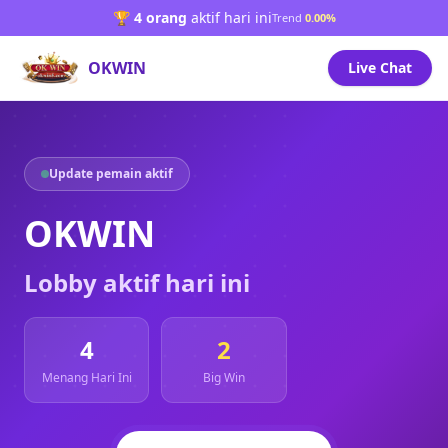
🏆
4 orang
aktif hari ini
Trend
0.00%
OKWIN
Live Chat
Update pemain aktif
OKWIN
Lobby aktif hari ini
4
2
Menang Hari Ini
Big Win