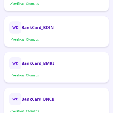
Verifikasi Otomatis
BankCard_BDIN
WD
Verifikasi Otomatis
BankCard_BMRI
WD
Verifikasi Otomatis
BankCard_BNCB
WD
Verifikasi Otomatis