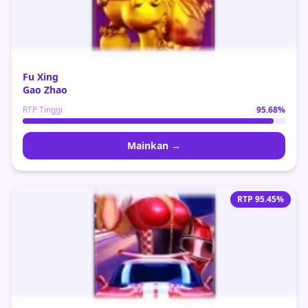
Fu Xing
Gao Zhao
RTP Tinggi
95.68%
Mainkan →
RTP 95.45%