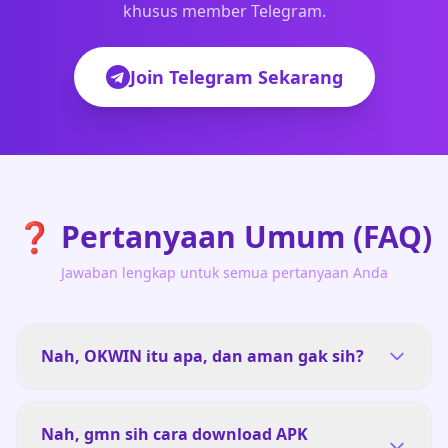
khusus member Telegram.
Join Telegram Sekarang
❓ Pertanyaan
Umum (FAQ)
Jawaban lengkap untuk semua pertanyaan Anda
Nah, OKWIN itu apa, dan aman gak sih?
Nah, gmn sih cara download APK