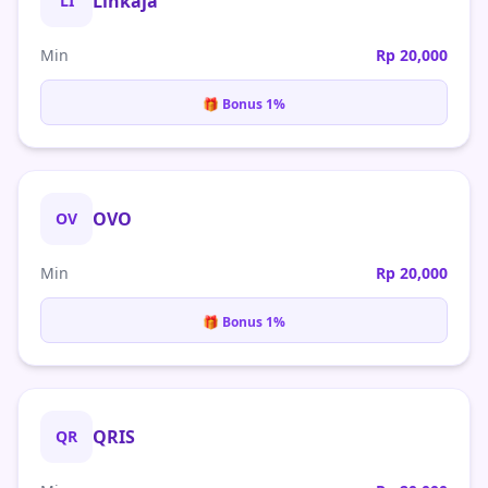
Linkaja
LI
Min
Rp 20,000
🎁 Bonus 1%
OVO
OV
Min
Rp 20,000
🎁 Bonus 1%
QRIS
QR