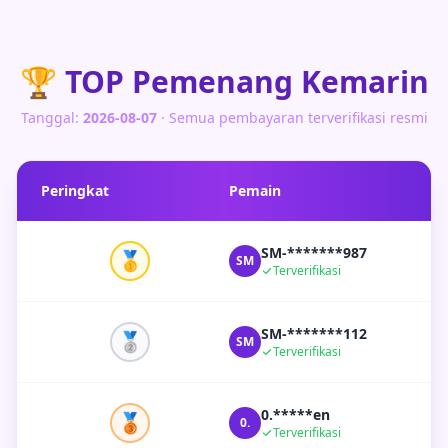
🏆 TOP Pemenang
Kemarin
Tanggal:
2026-08-07
· Semua pembayaran terverifikasi resmi
Peringkat
Pemain
SM-*******987
🥇
SM
Terverifikasi
SM-*******112
🥈
SM
Terverifikasi
0.*****en
🥉
0.
Terverifikasi