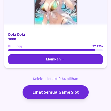
Doki Doki
1000
RTP Tinggi
92.12%
Mainkan →
Koleksi slot aktif:
84
pilihan
Lihat Semua Game Slot