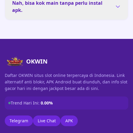
Nah, bisa kok main tanpa perlu instal
apk.
OKWIN
Daftar OKWIN situs slot online terpercaya di Indonesia. Link
alternatif anti blokir, APK Android buat diunduh, dan info slot
gacor hari ini dengan jackpot besar ada di sini.
Trend Hari Ini:
0.00%
Telegram
Live Chat
APK