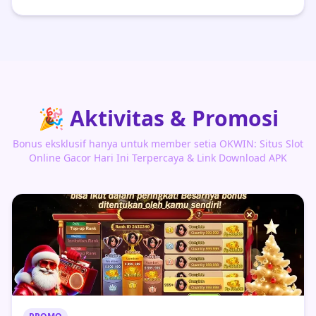
🎉 Aktivitas &
Promosi
Bonus eksklusif hanya untuk member setia OKWIN: Situs Slot
Online Gacor Hari Ini Terpercaya & Link Download APK