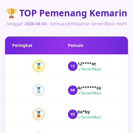
🏆 TOP Pemenang
Kemarin
Tanggal:
2026-08-03
· Semua pembayaran terverifikasi resmi
Peringkat
Pemain
12****et
🥇
12
Terverifikasi
Ar******za
🥈
AR
Terverifikasi
Ke*by
🥉
KE
Terverifikasi