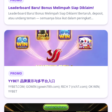
PROMO
Leaderboard Baru! Bonus Melimpah Siap Diklaim!
Leaderboard Baru! Bonus Melimpah Siap Diklaim! Bertaruh, deposit,
atau undang teman — semuanya bisa ikut dalam peringkat!
Besarnya bonus ditentukan oleh kamu sendiri! Daily Top-up Rank,
Weekly Invitation Rank, Monthly Betting Rank. Papan peringkat ini
diperbarui setiap bulan, dan hadiah bonus dapat diklaim dalam
waktu 7 hari. Jika ada pertanyaan, silakan hubungi layanan
pelanggan kami yang online 24/7 kapan saja.
PROMO
YYBET 品牌展示与多平台入口
YYBET.COM; GOWIN (gowin789.com); RICH 7 (rich7.com); OK WIN;
YYBET