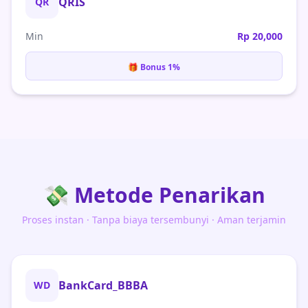
QRIS
QR
Min
Rp 20,000
🎁 Bonus 1%
💸 Metode
Penarikan
Proses instan · Tanpa biaya tersembunyi · Aman terjamin
BankCard_BBBA
WD