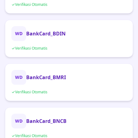
Verifikasi Otomatis
BankCard_BDIN
WD
Verifikasi Otomatis
BankCard_BMRI
WD
Verifikasi Otomatis
BankCard_BNCB
WD
Verifikasi Otomatis