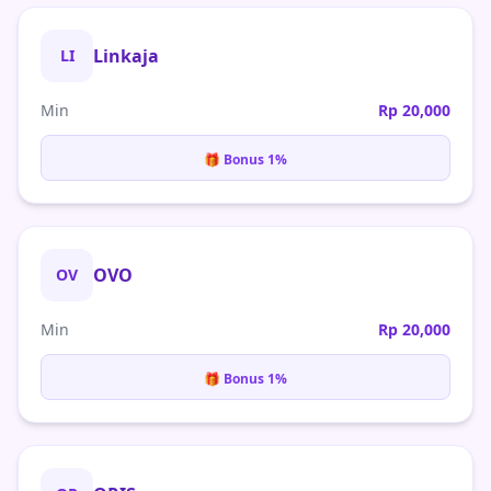
Linkaja
LI
Min
Rp 20,000
🎁 Bonus 1%
OVO
OV
Min
Rp 20,000
🎁 Bonus 1%