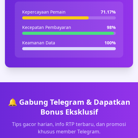
Kepercayaan Pemain
71.17%
Kecepatan Pembayaran
98%
Keamanan Data
100%
🔔 Gabung
Telegram
& Dapatkan
Bonus Eksklusif
Tips gacor harian, info RTP terbaru, dan promosi
khusus member Telegram.