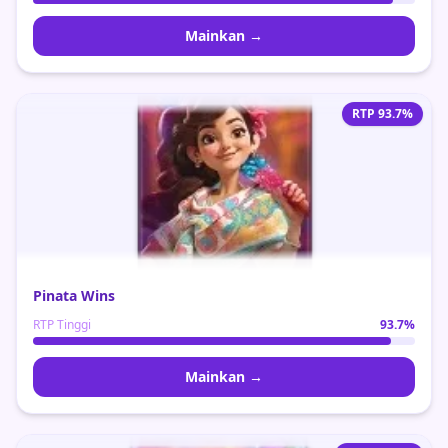
Mainkan →
RTP 93.7%
Pinata Wins
RTP Tinggi
93.7%
Mainkan →