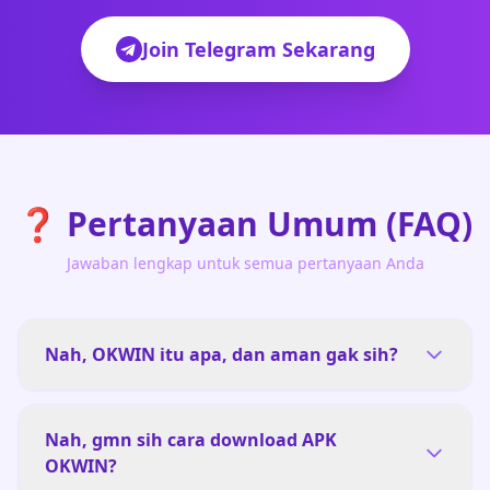
Join Telegram Sekarang
❓ Pertanyaan
Umum (FAQ)
Jawaban lengkap untuk semua pertanyaan Anda
Nah, OKWIN itu apa, dan aman gak sih?
Nah, gmn sih cara download APK
OKWIN?