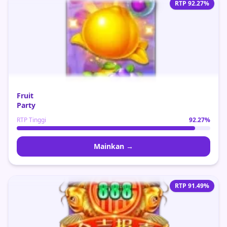
RTP 92.27%
Fruit
Party
RTP Tinggi
92.27%
Mainkan →
RTP 91.49%