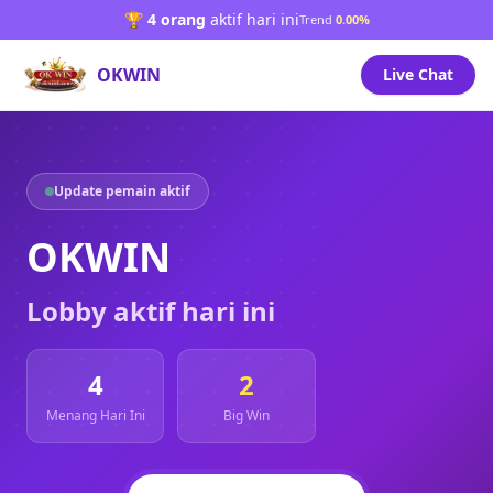
🏆
4 orang
aktif hari ini
Trend
0.00%
OKWIN
Live Chat
Update pemain aktif
OKWIN
Lobby aktif hari ini
4
2
Menang Hari Ini
Big Win