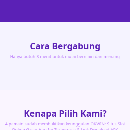
Cara
Bergabung
Hanya butuh 3 menit untuk mulai bermain dan menang
Kenapa
Pilih Kami?
4
pemain sudah membuktikan keunggulan OKWIN: Situs Slot
Online Gacor Hari Ini Terpercaya & Link Download APK