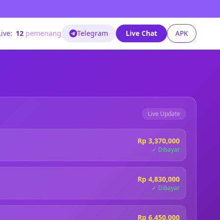
Live:
12
pemenang
Telegram
Live Chat
APK
u
Live Update
Rp 3,370,000
✓ Dibayar
Rp 4,830,000
✓ Dibayar
Rp 6,450,000