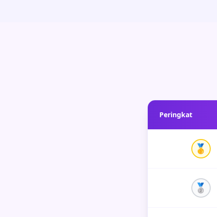
Peringkat
🥇
🥈