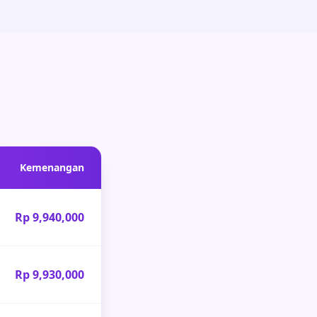
Kemenangan
Rp 9,940,000
Rp 9,930,000