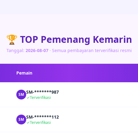
🏆 TOP Pemenang
Kemarin
Tanggal:
2026-08-07
· Semua pembayaran terverifikasi resmi
Pemain
SM-*******987
SM
Terverifikasi
SM-*******112
SM
Terverifikasi