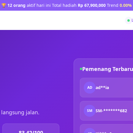
🏆
12 orang
aktif hari ini
Total hadiah
Rp 67,900,000
Trend
0.00%
Pemenang Terbar
ad**ia
AD
SM-*******682
SM
 langsung jalan.
83.42/100