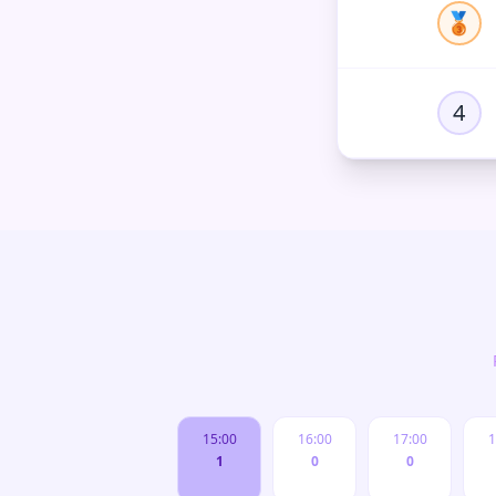
🥉
4
15:00
16:00
17:00
1
1
0
0