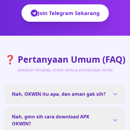
Join Telegram Sekarang
❓ Pertanyaan
Umum (FAQ)
Jawaban lengkap untuk semua pertanyaan Anda
Nah, OKWIN itu apa, dan aman gak sih?
Nah, gmn sih cara download APK
OKWIN?