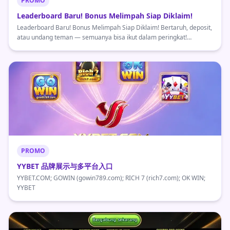
PROMO
Leaderboard Baru! Bonus Melimpah Siap Diklaim!
Leaderboard Baru! Bonus Melimpah Siap Diklaim! Bertaruh, deposit,
atau undang teman — semuanya bisa ikut dalam peringkat!
Besarnya bonus ditentukan oleh kamu sendiri! Daily Top-up Rank,
Weekly Invitation Rank, Monthly Betting Rank. Papan peringkat ini
diperbarui setiap bulan, dan hadiah bonus dapat diklaim dalam
waktu 7 hari. Jika ada pertanyaan, silakan hubungi layanan
pelanggan kami yang online 24/7 kapan saja.
PROMO
YYBET 品牌展示与多平台入口
YYBET.COM; GOWIN (gowin789.com); RICH 7 (rich7.com); OK WIN;
YYBET