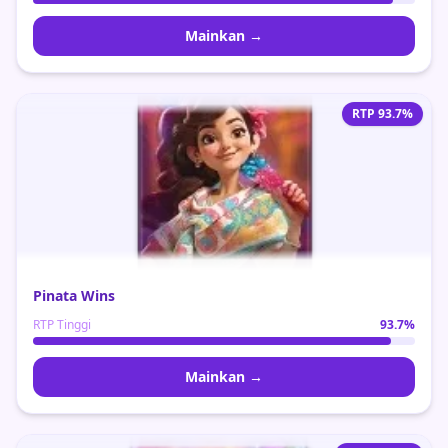
Mainkan →
RTP 93.7%
Pinata Wins
RTP Tinggi
93.7%
Mainkan →