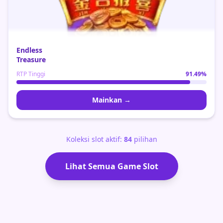
Endless
Treasure
RTP Tinggi
91.49%
Mainkan →
Koleksi slot aktif:
84
pilihan
Lihat Semua Game Slot