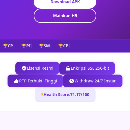
Download APK
Mainkan H5
🏆
CP
│
🏆
PI
│
🏆
SM
│
🏆
CP
│
Lisensi Resmi
Enkripsi SSL 256-bit
RTP Terbukti Tinggi
Withdraw 24/7 Instan
3
Health Score:
71.17/100