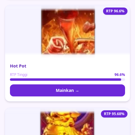
RTP 96.6%
Hot Pot
RTP Tinggi
96.6%
Mainkan →
RTP 95.68%