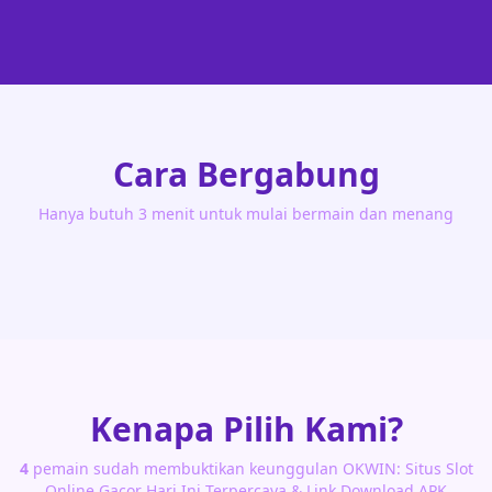
Cara
Bergabung
Hanya butuh 3 menit untuk mulai bermain dan menang
Kenapa
Pilih Kami?
4
pemain sudah membuktikan keunggulan OKWIN: Situs Slot
Online Gacor Hari Ini Terpercaya & Link Download APK