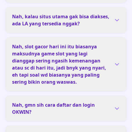
Nah, kalau situs utama gak bisa diakses,
ada LA yang tersedia nggak?
Nah, slot gacor hari ini itu biasanya
maksudnya game slot yang lagi
dianggap sering ngasih kemenangan
atau sc di hari itu, jadi bnyk yang nyari,
eh tapi soal wd biasanya yang paling
sering bikin orang waswas.
Nah, gmn sih cara daftar dan login
OKWIN?