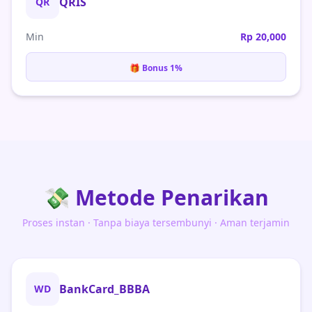
QRIS
QR
Min
Rp 20,000
🎁 Bonus 1%
💸 Metode
Penarikan
Proses instan · Tanpa biaya tersembunyi · Aman terjamin
BankCard_BBBA
WD