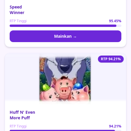
Speed
Winner
RTP Tinggi
95.45%
Mainkan →
RTP 94.21%
Huff N' Even
More Puff
RTP Tinggi
94.21%