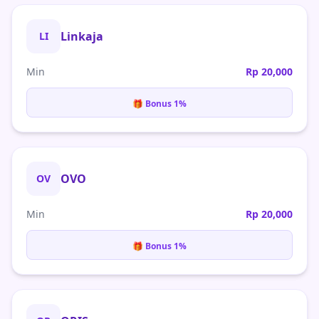
Linkaja
LI
Min
Rp 20,000
🎁 Bonus 1%
OVO
OV
Min
Rp 20,000
🎁 Bonus 1%