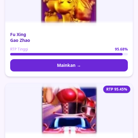
Fu Xing
Gao Zhao
RTP Tinggi
95.68%
Mainkan →
RTP 95.45%