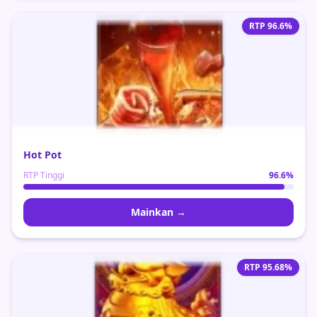
RTP 96.6%
Hot Pot
RTP Tinggi
96.6%
Mainkan →
RTP 95.68%