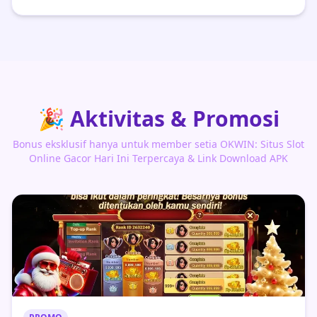
🎉 Aktivitas &
Promosi
Bonus eksklusif hanya untuk member setia OKWIN: Situs Slot
Online Gacor Hari Ini Terpercaya & Link Download APK