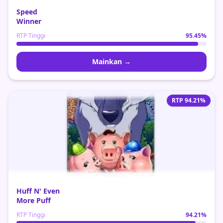
Speed
Winner
RTP Tinggi
95.45%
Mainkan →
RTP 94.21%
Huff N' Even
More Puff
RTP Tinggi
94.21%