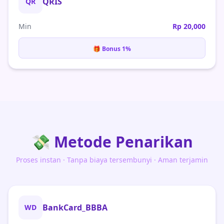
QRIS
QR
Min
Rp 20,000
🎁 Bonus 1%
💸 Metode
Penarikan
Proses instan · Tanpa biaya tersembunyi · Aman terjamin
BankCard_BBBA
WD