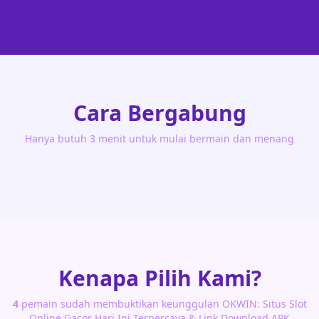
Cara
Bergabung
Hanya butuh 3 menit untuk mulai bermain dan menang
Kenapa
Pilih Kami?
4
pemain sudah membuktikan keunggulan OKWIN: Situs Slot
Online Gacor Hari Ini Terpercaya & Link Download APK