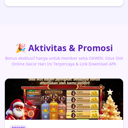
🎉 Aktivitas &
Promosi
Bonus eksklusif hanya untuk member setia OKWIN: Situs Slot
Online Gacor Hari Ini Terpercaya & Link Download APK