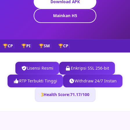
Download APK
Mainkan H5
🏆
CP
│
🏆
PI
│
🏆
SM
│
🏆
CP
│
Lisensi Resmi
Enkripsi SSL 256-bit
RTP Terbukti Tinggi
Withdraw 24/7 Instan
3
Health Score:
71.17/100