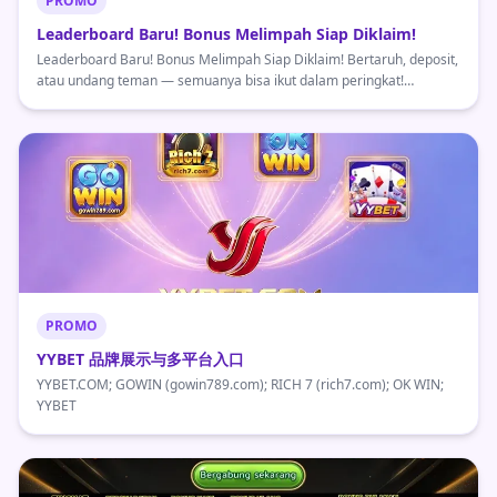
PROMO
Leaderboard Baru! Bonus Melimpah Siap Diklaim!
Leaderboard Baru! Bonus Melimpah Siap Diklaim! Bertaruh, deposit,
atau undang teman — semuanya bisa ikut dalam peringkat!
Besarnya bonus ditentukan oleh kamu sendiri! Daily Top-up Rank,
Weekly Invitation Rank, Monthly Betting Rank. Papan peringkat ini
diperbarui setiap bulan, dan hadiah bonus dapat diklaim dalam
waktu 7 hari. Jika ada pertanyaan, silakan hubungi layanan
pelanggan kami yang online 24/7 kapan saja.
PROMO
YYBET 品牌展示与多平台入口
YYBET.COM; GOWIN (gowin789.com); RICH 7 (rich7.com); OK WIN;
YYBET