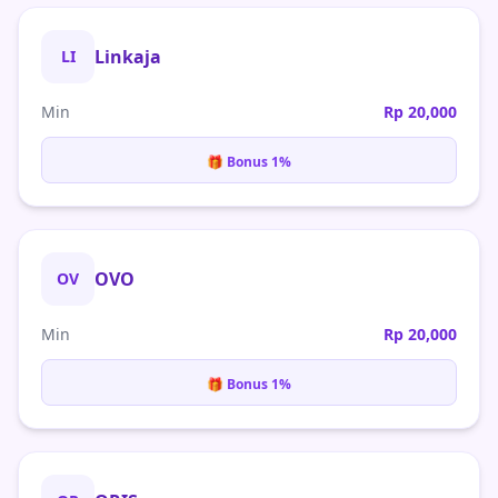
Linkaja
LI
Min
Rp 20,000
🎁 Bonus 1%
OVO
OV
Min
Rp 20,000
🎁 Bonus 1%