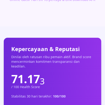
Kepercayaan &
Reputasi
Dinilai oleh ratusan ribu pemain aktif. Brand score
mencerminkan komitmen transparansi dan
keadilan.
71.17
3
/ 100 Health Score
Stabilitas 30 hari terakhir:
100/100