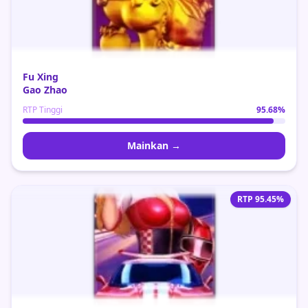
Fu Xing
Gao Zhao
RTP Tinggi
95.68%
Mainkan →
RTP 95.45%