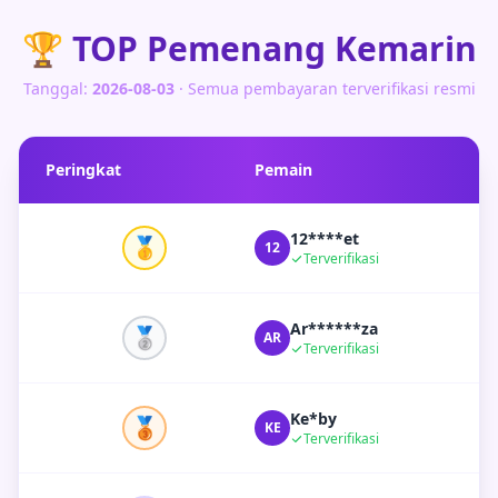
🏆 TOP Pemenang
Kemarin
Tanggal:
2026-08-03
· Semua pembayaran terverifikasi resmi
Peringkat
Pemain
12****et
🥇
12
Terverifikasi
Ar******za
🥈
AR
Terverifikasi
Ke*by
🥉
KE
Terverifikasi