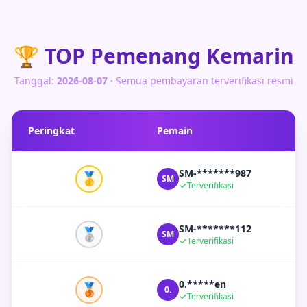
🏆 TOP Pemenang
Kemarin
Tanggal:
2026-08-07
· Semua pembayaran terverifikasi resmi
Peringkat
Pemain
SM-*******987
🥇
SM
Terverifikasi
SM-*******112
🥈
SM
Terverifikasi
0.*****en
🥉
0.
Terverifikasi