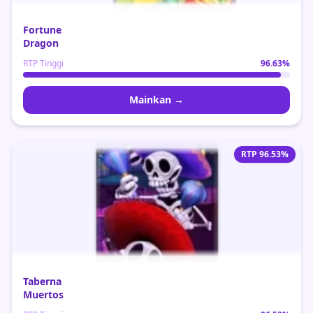
Fortune
Dragon
RTP Tinggi
96.63%
Mainkan →
RTP 96.53%
Taberna
Muertos