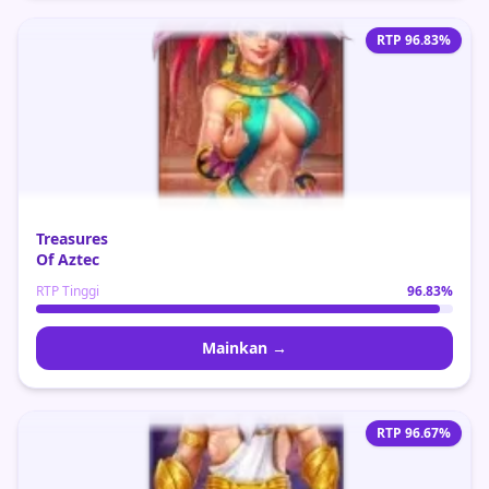
RTP 96.83%
Treasures
Of Aztec
RTP Tinggi
96.83%
Mainkan →
RTP 96.67%