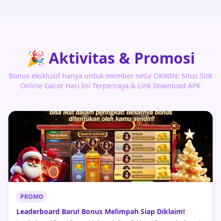
🎉 Aktivitas &
Promosi
Bonus eksklusif hanya untuk member setia OKWIN: Situs Slot
Online Gacor Hari Ini Terpercaya & Link Download APK
PROMO
Leaderboard Baru! Bonus Melimpah Siap Diklaim!