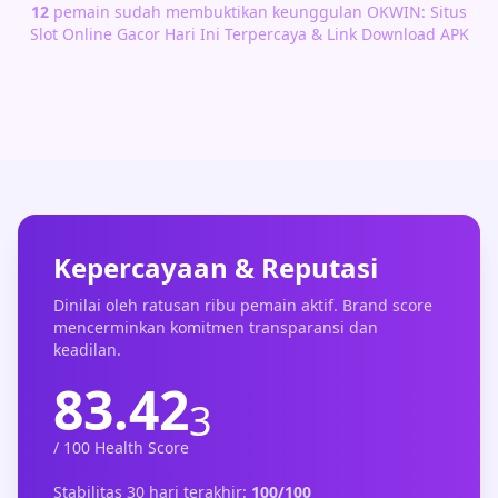
12
pemain sudah membuktikan keunggulan OKWIN: Situs
Slot Online Gacor Hari Ini Terpercaya & Link Download APK
Kepercayaan &
Reputasi
Dinilai oleh ratusan ribu pemain aktif. Brand score
mencerminkan komitmen transparansi dan
keadilan.
83.42
3
/ 100 Health Score
Stabilitas 30 hari terakhir:
100/100