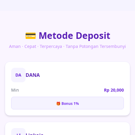
💳 Metode
Deposit
Aman · Cepat · Terpercaya · Tanpa Potongan Tersembunyi
DANA
DA
Min
Rp 20,000
🎁 Bonus 1%