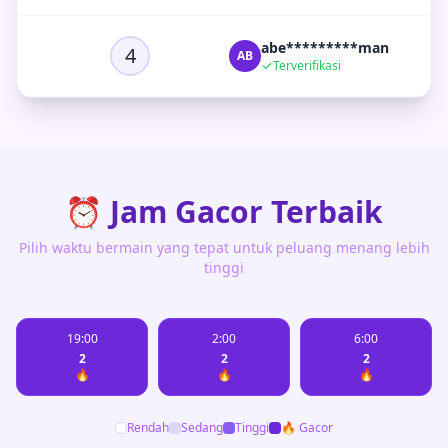
abe*********man
4
AB
Terverifikasi
⏰ Jam
Gacor
Terbaik
Pilih waktu bermain yang tepat untuk peluang menang lebih
tinggi
19:00
2:00
6:00
2
2
2
🔥
🔥
🔥
Rendah
Sedang
Tinggi
🔥 Gacor