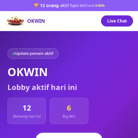
🏆
12 orang
aktif hari ini
Trend
0.00%
OKWIN
Live Chat
Update pemain aktif
OKWIN
Lobby aktif hari ini
12
6
Menang Hari Ini
Big Win