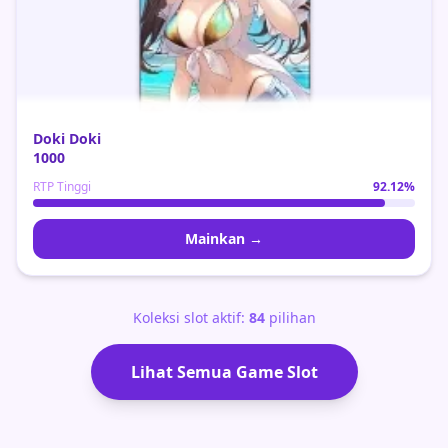
Doki Doki
1000
RTP Tinggi
92.12%
Mainkan →
Koleksi slot aktif:
84
pilihan
Lihat Semua Game Slot