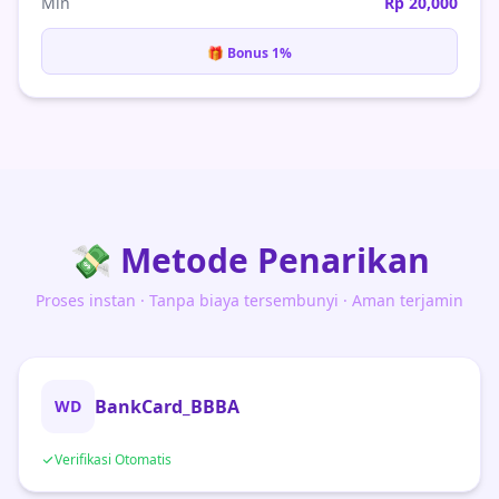
Min
Rp 20,000
🎁 Bonus 1%
💸 Metode
Penarikan
Proses instan · Tanpa biaya tersembunyi · Aman terjamin
BankCard_BBBA
WD
Verifikasi Otomatis