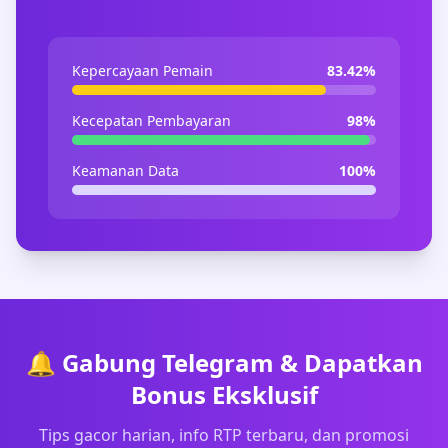
Kepercayaan Pemain
83.42%
Kecepatan Pembayaran
98%
Keamanan Data
100%
🔔 Gabung
Telegram
& Dapatkan
Bonus Eksklusif
Tips gacor harian, info RTP terbaru, dan promosi