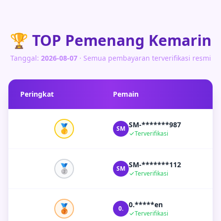
🏆 TOP Pemenang
Kemarin
Tanggal:
2026-08-07
· Semua pembayaran terverifikasi resmi
Peringkat
Pemain
SM-*******987
🥇
SM
Terverifikasi
SM-*******112
🥈
SM
Terverifikasi
0.*****en
🥉
0.
Terverifikasi