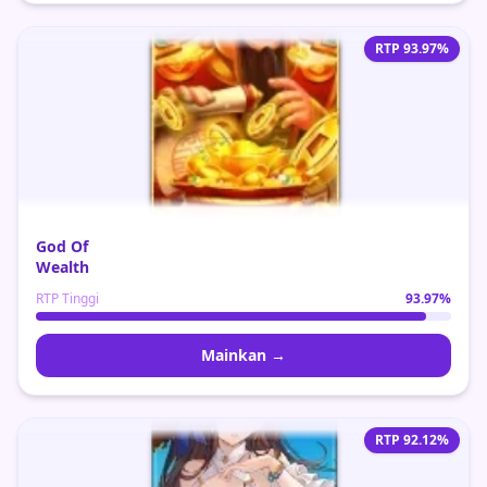
RTP 93.97%
God Of
Wealth
RTP Tinggi
93.97%
Mainkan →
RTP 92.12%