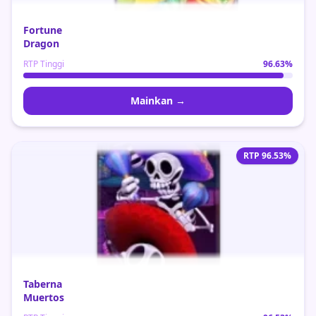
Fortune
Dragon
RTP Tinggi
96.63%
Mainkan →
RTP 96.53%
Taberna
Muertos