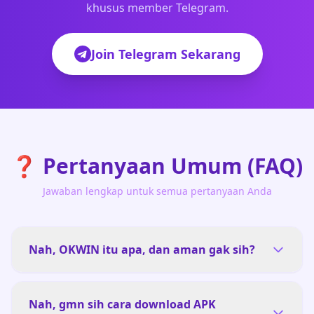
khusus member Telegram.
Join Telegram Sekarang
❓ Pertanyaan
Umum (FAQ)
Jawaban lengkap untuk semua pertanyaan Anda
Nah, OKWIN itu apa, dan aman gak sih?
Nah, gmn sih cara download APK