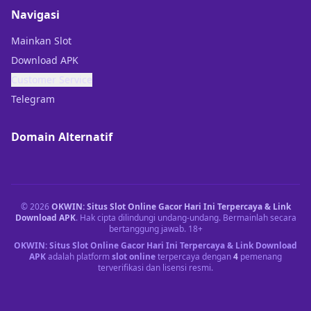
Navigasi
Mainkan Slot
Download APK
Customer Service
Telegram
Domain Alternatif
© 2026
OKWIN: Situs Slot Online Gacor Hari Ini Terpercaya & Link
Download APK
. Hak cipta dilindungi undang-undang. Bermainlah secara
bertanggung jawab. 18+
OKWIN: Situs Slot Online Gacor Hari Ini Terpercaya & Link Download
APK
adalah platform
slot online
terpercaya dengan
4
pemenang
terverifikasi dan lisensi resmi.