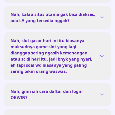
Nah, kalau situs utama gak bisa diakses,
ada LA yang tersedia nggak?
Nah, slot gacor hari ini itu biasanya
maksudnya game slot yang lagi
dianggap sering ngasih kemenangan
atau sc di hari itu, jadi bnyk yang nyari,
eh tapi soal wd biasanya yang paling
sering bikin orang waswas.
Nah, gmn sih cara daftar dan login
OKWIN?