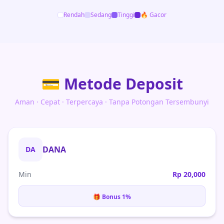
Rendah
Sedang
Tinggi
🔥 Gacor
💳 Metode
Deposit
Aman · Cepat · Terpercaya · Tanpa Potongan Tersembunyi
DANA
DA
Min
Rp 20,000
🎁 Bonus 1%