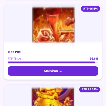
RTP 96.6%
Hot Pot
RTP Tinggi
96.6%
Mainkan →
RTP 95.68%