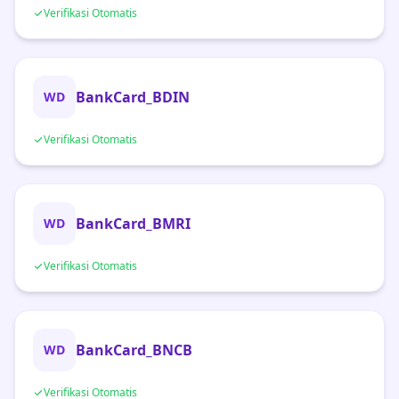
Verifikasi Otomatis
BankCard_BDIN
WD
Verifikasi Otomatis
BankCard_BMRI
WD
Verifikasi Otomatis
BankCard_BNCB
WD
Verifikasi Otomatis