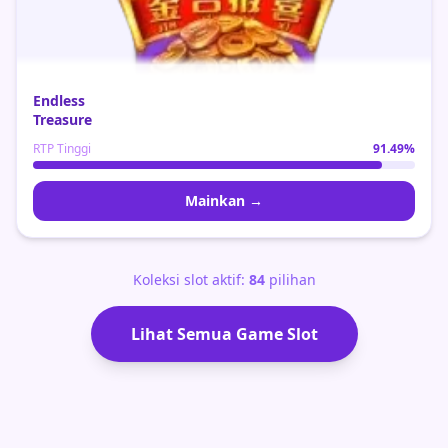
Endless
Treasure
RTP Tinggi
91.49%
Mainkan →
Koleksi slot aktif:
84
pilihan
Lihat Semua Game Slot