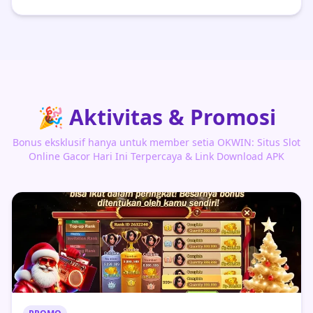
🎉 Aktivitas &
Promosi
Bonus eksklusif hanya untuk member setia OKWIN: Situs Slot
Online Gacor Hari Ini Terpercaya & Link Download APK