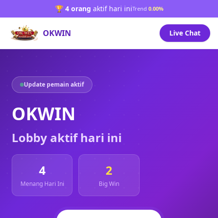
🏆
4 orang
aktif hari ini
Trend
0.00%
OKWIN
Live Chat
Update pemain aktif
OKWIN
Lobby aktif hari ini
4
2
Menang Hari Ini
Big Win