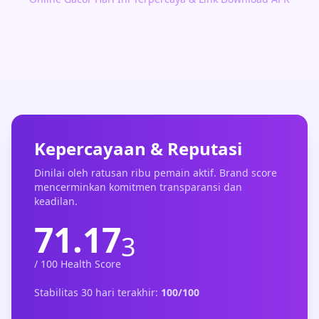
Kepercayaan &
Reputasi
Dinilai oleh ratusan ribu pemain aktif. Brand score
mencerminkan komitmen transparansi dan
keadilan.
71.17
3
/ 100 Health Score
Stabilitas 30 hari terakhir:
100/100