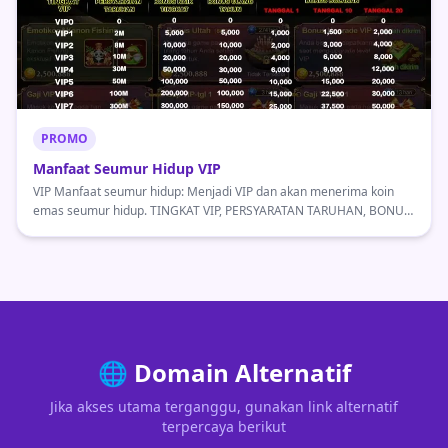
PROMO
Manfaat Seumur Hidup VIP
VIP Manfaat seumur hidup: Menjadi VIP dan akan menerima koin
emas seumur hidup. TINGKAT VIP, PERSYARATAN TARUHAN, BONUS
NAIK TINGKAT, BONUS ULANG TAHUN, BONUS BULANAN
(TANGGAL 1, TANGGAL 10, TANGGAL 20). VIP1-VIP10 details
included.
🌐 Domain
Alternatif
Jika akses utama terganggu, gunakan link alternatif
terpercaya berikut