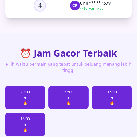
CPH******579
4
CP
Terverifikasi
⏰ Jam
Gacor
Terbaik
Pilih waktu bermain yang tepat untuk peluang menang lebih
tinggi
20:00
22:00
15:00
1
1
1
🔥
🔥
🔥
16:00
1
🔥