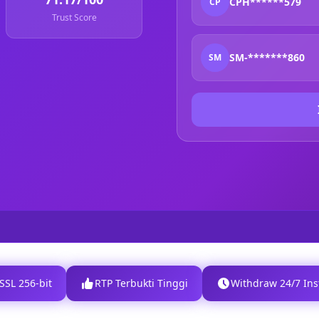
CPH******579
CP
Trust Score
SM-*******860
SM
 SSL 256-bit
RTP Terbukti Tinggi
Withdraw 24/7 Ins