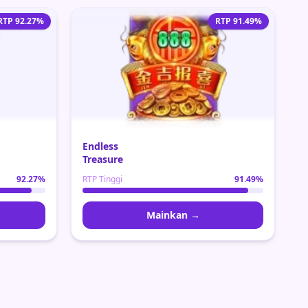
RTP 92.27%
RTP 91.49%
Endless
Treasure
92.27%
RTP Tinggi
91.49%
Mainkan →