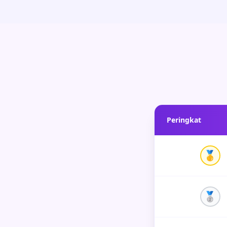
Peringkat
🥇
🥈