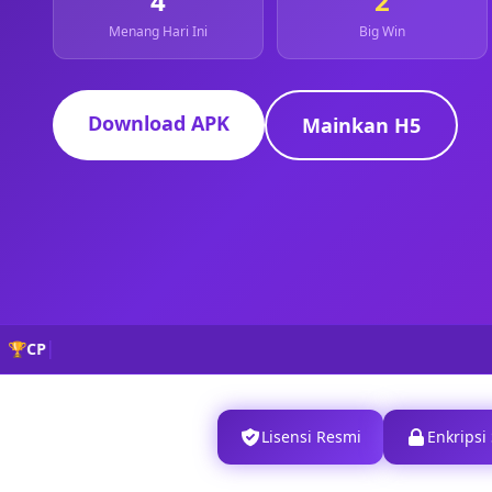
4
2
Menang Hari Ini
Big Win
Download APK
Mainkan H5
P
│
Lisensi Resmi
Enkripsi