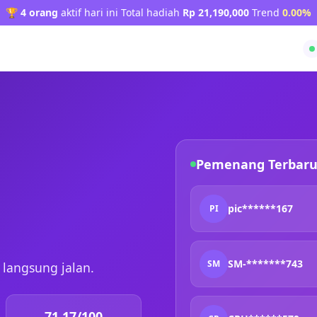
🏆
4 orang
aktif hari ini
Total hadiah
Rp 21,190,000
Trend
0.00%
Pemenang Terbar
pic******167
PI
SM-*******743
SM
 langsung jalan.
71.17/100