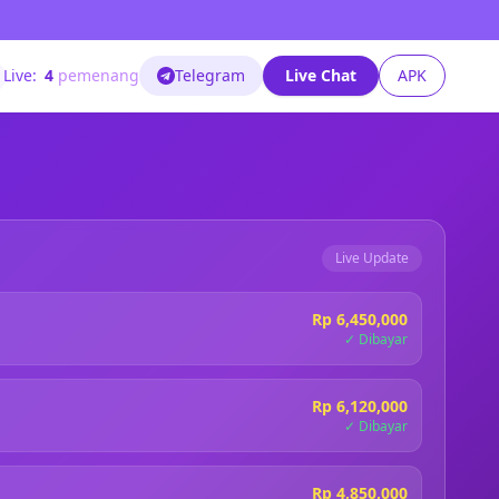
Live:
4
pemenang
Telegram
Live Chat
APK
u
Live Update
Rp 6,450,000
✓ Dibayar
Rp 6,120,000
✓ Dibayar
Rp 4,850,000