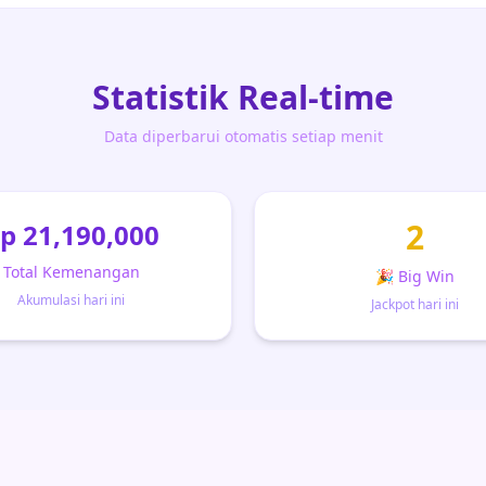
Statistik
Real-time
Data diperbarui otomatis setiap menit
2
p 21,190,000
Total Kemenangan
🎉 Big Win
Akumulasi hari ini
Jackpot hari ini