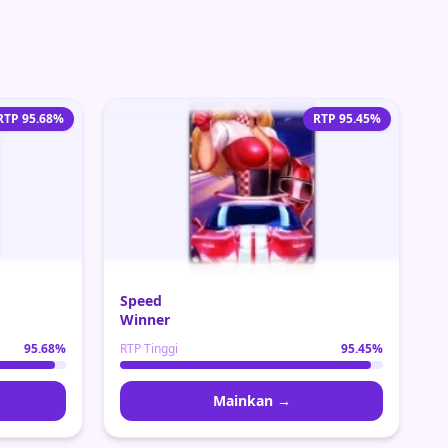
RTP 95.68%
RTP 95.45%
Speed
Winner
95.68%
RTP Tinggi
95.45%
Mainkan →