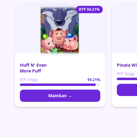
RTP 94.21%
Huff N' Even
Pinata W
More Puff
RTP Tinggi
RTP Tinggi
94.21%
Mainkan →