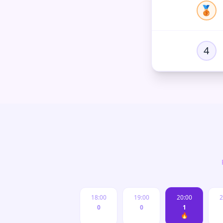
🥉
4
18:00
19:00
20:00
2
0
0
1
🔥