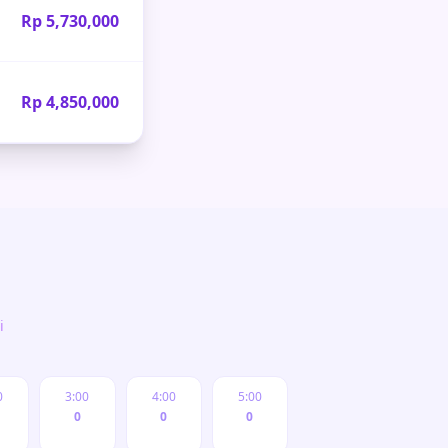
Rp 5,730,000
Rp 4,850,000
i
0
3:00
4:00
5:00
0
0
0