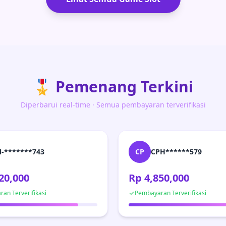
🎖 Pemenang
Terkini
Diperbarui real-time · Semua pembayaran terverifikasi
-*******743
CP
CPH******579
20,000
Rp 4,850,000
an Terverifikasi
Pembayaran Terverifikasi