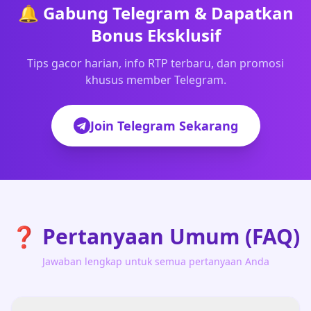
🔔 Gabung
Telegram
& Dapatkan
Bonus Eksklusif
Tips gacor harian, info RTP terbaru, dan promosi
khusus member Telegram.
Join Telegram Sekarang
❓ Pertanyaan
Umum (FAQ)
Jawaban lengkap untuk semua pertanyaan Anda