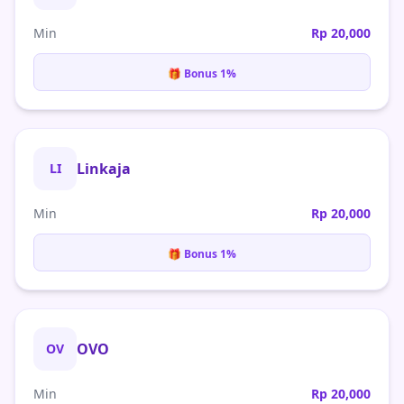
Min
Rp 20,000
🎁 Bonus 1%
Linkaja
LI
Min
Rp 20,000
🎁 Bonus 1%
OVO
OV
Min
Rp 20,000