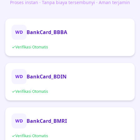
Proses instan · Tanpa biaya tersembunyi · Aman terjamin
BankCard_BBBA
WD
Verifikasi Otomatis
BankCard_BDIN
WD
Verifikasi Otomatis
BankCard_BMRI
WD
Verifikasi Otomatis