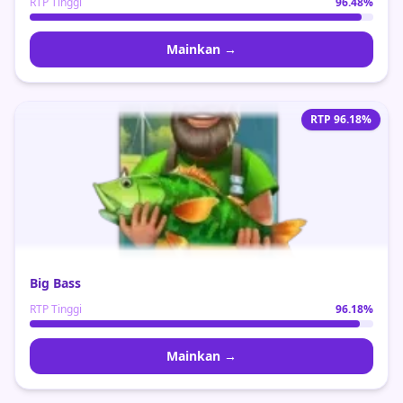
RTP Tinggi
96.48%
Mainkan →
RTP 96.18%
Big Bass
RTP Tinggi
96.18%
Mainkan →