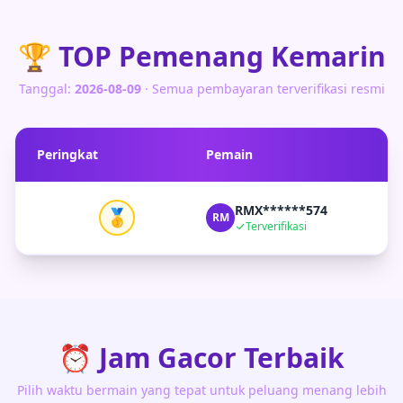
🏆 TOP Pemenang
Kemarin
Tanggal:
2026-08-09
· Semua pembayaran terverifikasi resmi
Peringkat
Pemain
RMX******574
🥇
RM
Terverifikasi
⏰ Jam
Gacor
Terbaik
Pilih waktu bermain yang tepat untuk peluang menang lebih