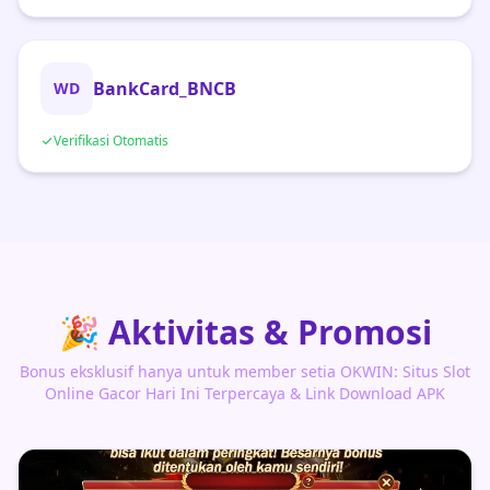
BankCard_BNCB
WD
Verifikasi Otomatis
🎉 Aktivitas &
Promosi
Bonus eksklusif hanya untuk member setia OKWIN: Situs Slot
Online Gacor Hari Ini Terpercaya & Link Download APK