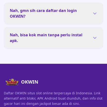
Nah, gmn sih cara daftar dan login
OKWIN?
Nah, bisa kok main tanpa perlu instal
apk.
OKWIN
Daftar OKWIN situs slot online terpercaya di Indonesia. Link
alternatif anti blokir, APK Android buat diunduh, dan info slot
gacor hari ini dengan jackpot besar ada di sini.