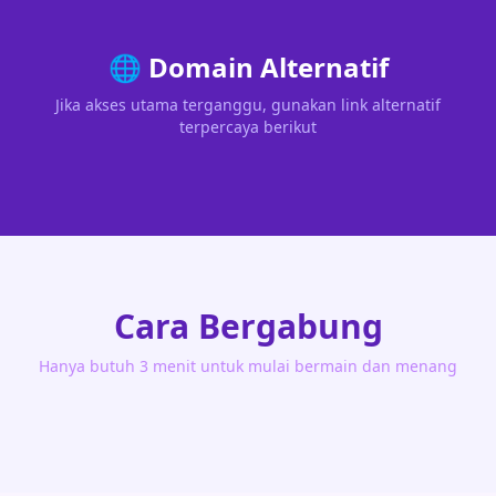
🌐 Domain
Alternatif
Jika akses utama terganggu, gunakan link alternatif
terpercaya berikut
Cara
Bergabung
Hanya butuh 3 menit untuk mulai bermain dan menang