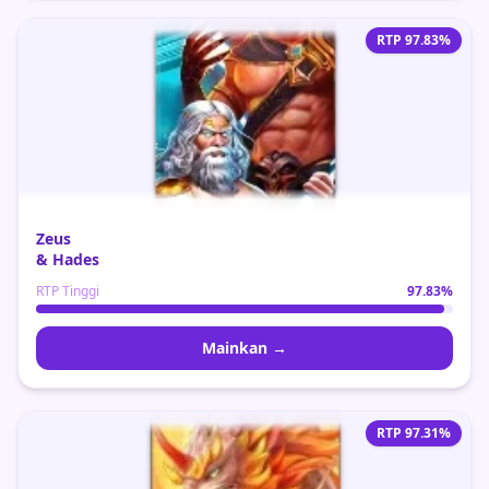
RTP 97.83%
Zeus
& Hades
RTP Tinggi
97.83%
Mainkan →
RTP 97.31%