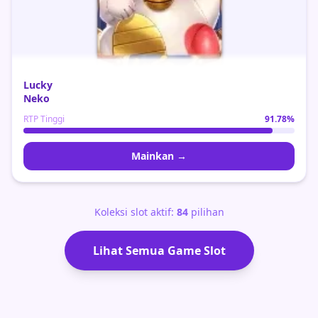
Lucky
Neko
RTP Tinggi
91.78%
Mainkan →
Koleksi slot aktif:
84
pilihan
Lihat Semua Game Slot