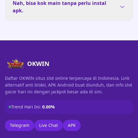
Nah, bisa kok main tanpa perlu instal
apk.
OKWIN
Daftar OKWIN situs slot online terpercaya di Indonesia. Link
alternatif anti blokir, APK Android buat diunduh, dan info slot
gacor hari ini dengan jackpot besar ada di sini.
Trend Hari Ini:
0.00%
Telegram
Live Chat
APK