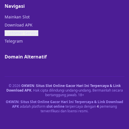
Navigasi
Mainkan Slot
Download APK
Customer Service
Telegram
Domain Alternatif
© 2026
OKWIN: Situs Slot Online Gacor Hari Ini Terpercaya & Link
Download APK
. Hak cipta dilindungi undang-undang. Bermainlah secara
bertanggung jawab. 18+
OKWIN: Situs Slot Online Gacor Hari Ini Terpercaya & Link Download
APK
adalah platform
slot online
terpercaya dengan
4
pemenang
terverifikasi dan lisensi resmi.