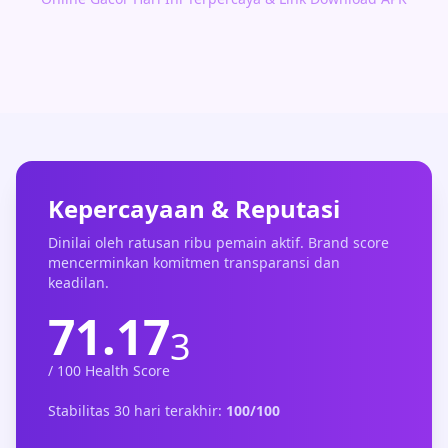
Kepercayaan &
Reputasi
Dinilai oleh ratusan ribu pemain aktif. Brand score
mencerminkan komitmen transparansi dan
keadilan.
71.17
3
/ 100 Health Score
Stabilitas 30 hari terakhir:
100/100