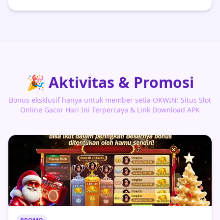
🎉 Aktivitas &
Promosi
Bonus eksklusif hanya untuk member setia OKWIN: Situs Slot
Online Gacor Hari Ini Terpercaya & Link Download APK