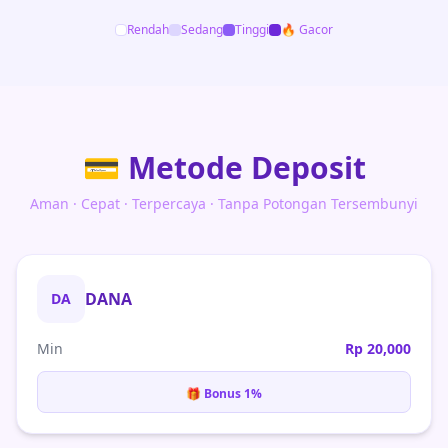
Rendah
Sedang
Tinggi
🔥 Gacor
💳 Metode
Deposit
Aman · Cepat · Terpercaya · Tanpa Potongan Tersembunyi
DANA
DA
Min
Rp 20,000
🎁 Bonus 1%