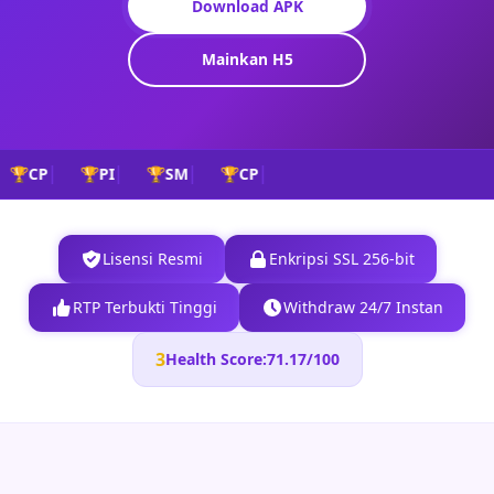
Download APK
Mainkan H5
🏆
CP
│
🏆
PI
│
🏆
SM
│
🏆
CP
│
Lisensi Resmi
Enkripsi SSL 256-bit
RTP Terbukti Tinggi
Withdraw 24/7 Instan
3
Health Score:
71.17/100