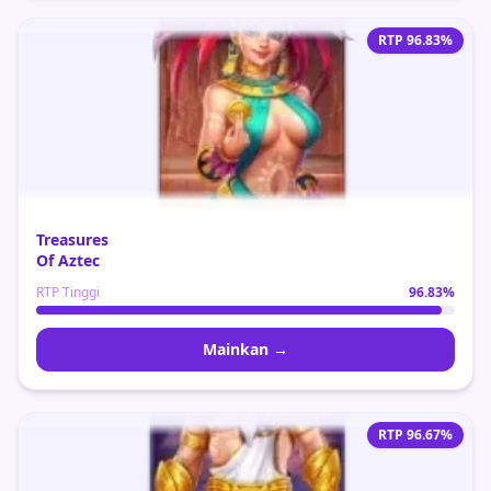
RTP 96.83%
Treasures
Of Aztec
RTP Tinggi
96.83%
Mainkan →
RTP 96.67%