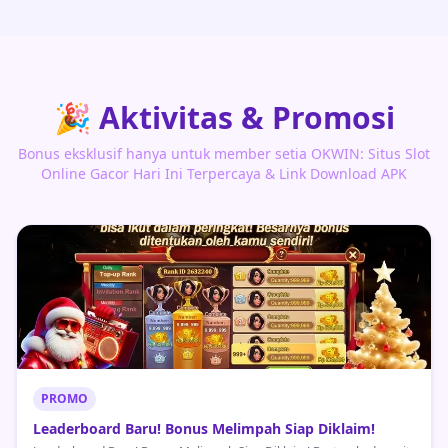
🎉 Aktivitas &
Promosi
Bonus eksklusif hanya untuk member setia OKWIN: Situs Slot
Online Gacor Hari Ini Terpercaya & Link Download APK
PROMO
Leaderboard Baru! Bonus Melimpah Siap Diklaim!