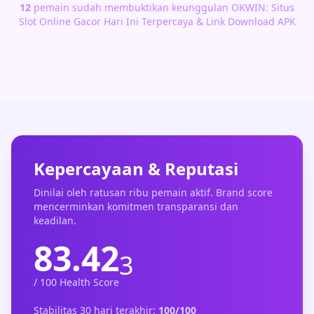
12
pemain sudah membuktikan keunggulan OKWIN: Situs
Slot Online Gacor Hari Ini Terpercaya & Link Download APK
Kepercayaan &
Reputasi
Dinilai oleh ratusan ribu pemain aktif. Brand score
mencerminkan komitmen transparansi dan
keadilan.
83.42
3
/ 100 Health Score
Stabilitas 30 hari terakhir:
100/100