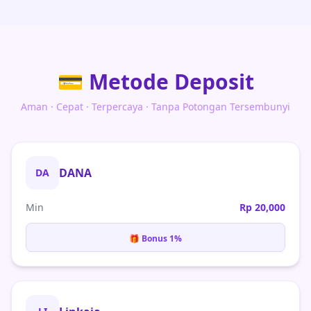
💳 Metode
Deposit
Aman · Cepat · Terpercaya · Tanpa Potongan Tersembunyi
DANA
DA
Min
Rp 20,000
🎁 Bonus 1%