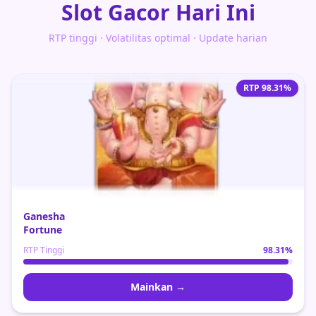
Slot
Gacor
Hari Ini
RTP tinggi · Volatilitas optimal · Update harian
RTP 98.31%
Ganesha
Fortune
RTP Tinggi
98.31%
Mainkan →