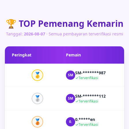
🏆 TOP Pemenang
Kemarin
Tanggal:
2026-08-07
· Semua pembayaran terverifikasi resmi
Peringkat
Pemain
SM-*******987
🥇
SM
Terverifikasi
SM-*******112
🥈
SM
Terverifikasi
0.*****en
🥉
0.
Terverifikasi