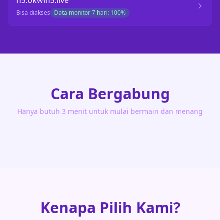
h5.okwin5.live
Bisa diakses
Data monitor 7 hari: 100%
Cara
Bergabung
Hanya butuh 3 menit untuk mulai bermain dan menang
Kenapa
Pilih Kami?