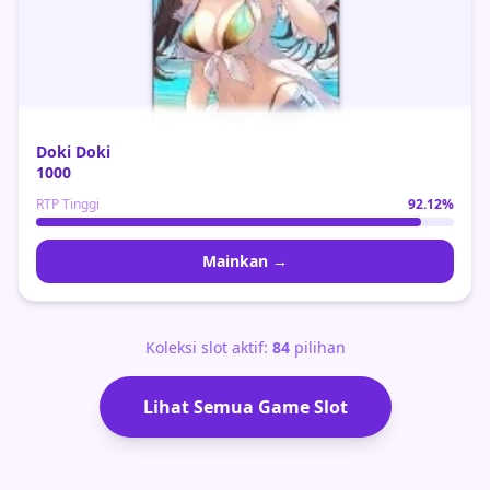
Doki Doki
1000
RTP Tinggi
92.12%
Mainkan →
Koleksi slot aktif:
84
pilihan
Lihat Semua Game Slot