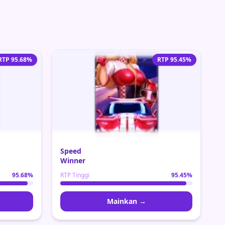
RTP 95.68%
RTP 95.45%
Speed
Winner
95.68%
RTP Tinggi
95.45%
Mainkan →