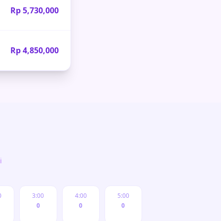
Rp 5,730,000
Rp 4,850,000
i
0
3:00
4:00
5:00
0
0
0