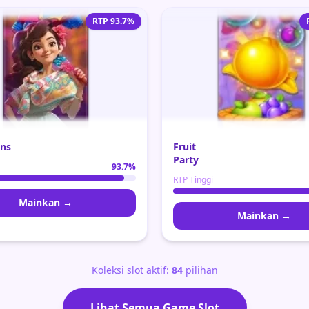
RTP 93.7%
ins
Fruit
Party
93.7%
RTP Tinggi
Mainkan →
Mainkan →
Koleksi slot aktif:
84
pilihan
Lihat Semua Game Slot