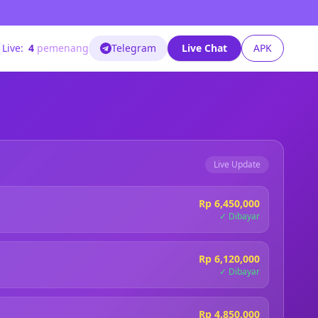
Live:
4
pemenang
Telegram
Live Chat
APK
u
Live Update
Rp 6,450,000
✓ Dibayar
Rp 6,120,000
✓ Dibayar
Rp 4,850,000