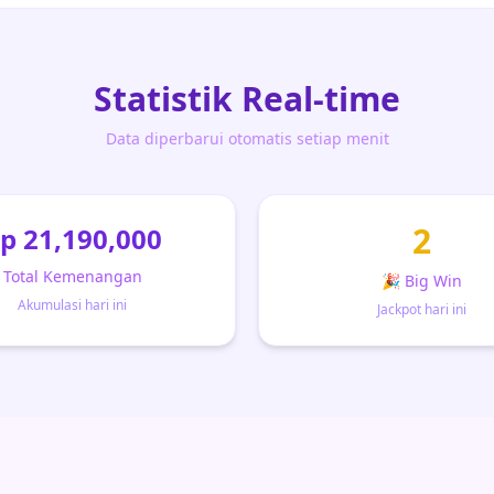
Statistik
Real-time
Data diperbarui otomatis setiap menit
2
p 21,190,000
Total Kemenangan
🎉 Big Win
Akumulasi hari ini
Jackpot hari ini