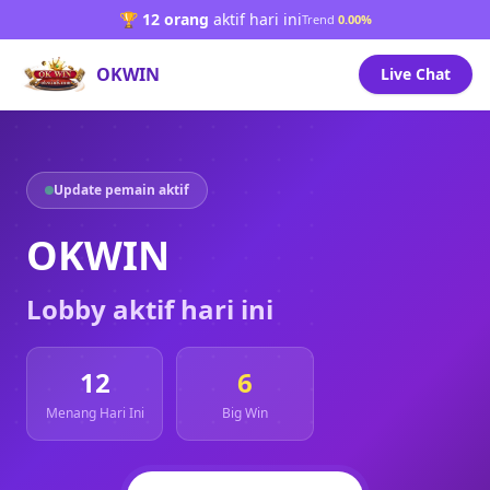
🏆
12 orang
aktif hari ini
Trend
0.00%
OKWIN
Live Chat
Update pemain aktif
OKWIN
Lobby aktif hari ini
12
6
Menang Hari Ini
Big Win