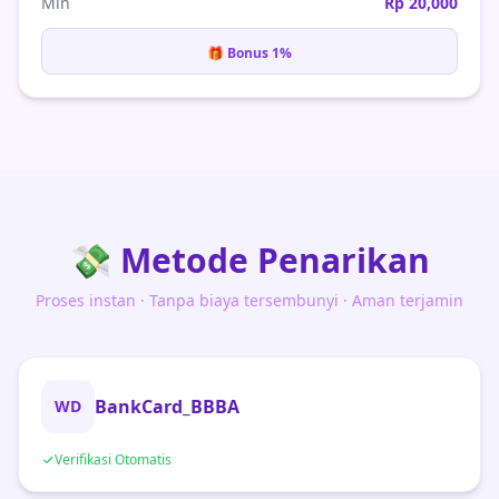
Min
Rp 20,000
🎁 Bonus 1%
💸 Metode
Penarikan
Proses instan · Tanpa biaya tersembunyi · Aman terjamin
BankCard_BBBA
WD
Verifikasi Otomatis