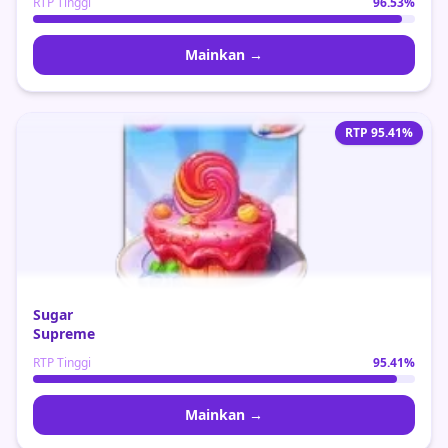
RTP Tinggi
96.53%
Mainkan →
RTP 95.41%
Sugar
Supreme
RTP Tinggi
95.41%
Mainkan →