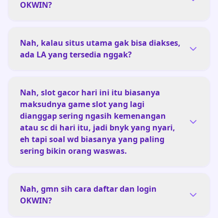
OKWIN?
Nah, kalau situs utama gak bisa diakses,
ada LA yang tersedia nggak?
Nah, slot gacor hari ini itu biasanya
maksudnya game slot yang lagi
dianggap sering ngasih kemenangan
atau sc di hari itu, jadi bnyk yang nyari,
eh tapi soal wd biasanya yang paling
sering bikin orang waswas.
Nah, gmn sih cara daftar dan login
OKWIN?