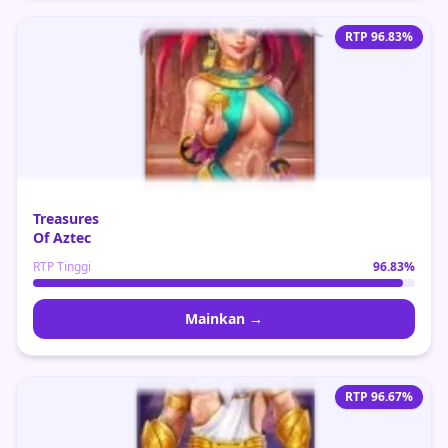
RTP 96.83%
Treasures
Of Aztec
RTP Tinggi
96.83%
Mainkan →
RTP 96.67%