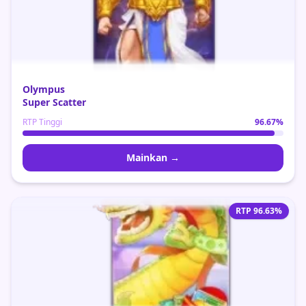
Olympus
Super Scatter
RTP Tinggi
96.67%
Mainkan →
RTP 96.63%