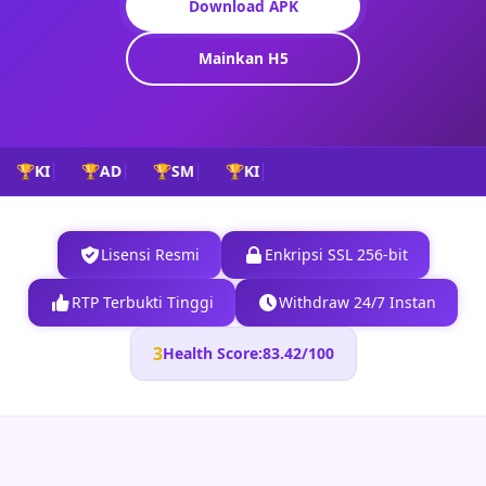
Download APK
Mainkan H5
🏆
KI
│
🏆
AD
│
🏆
SM
│
🏆
KI
│
Lisensi Resmi
Enkripsi SSL 256-bit
RTP Terbukti Tinggi
Withdraw 24/7 Instan
3
Health Score:
83.42/100