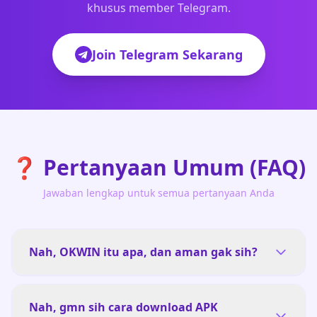
khusus member Telegram.
Join Telegram Sekarang
❓ Pertanyaan
Umum (FAQ)
Jawaban lengkap untuk semua pertanyaan Anda
Nah, OKWIN itu apa, dan aman gak sih?
Nah, gmn sih cara download APK