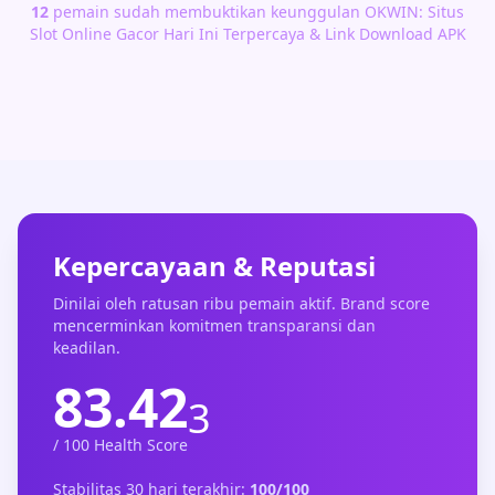
12
pemain sudah membuktikan keunggulan OKWIN: Situs
Slot Online Gacor Hari Ini Terpercaya & Link Download APK
Kepercayaan &
Reputasi
Dinilai oleh ratusan ribu pemain aktif. Brand score
mencerminkan komitmen transparansi dan
keadilan.
83.42
3
/ 100 Health Score
Stabilitas 30 hari terakhir:
100/100