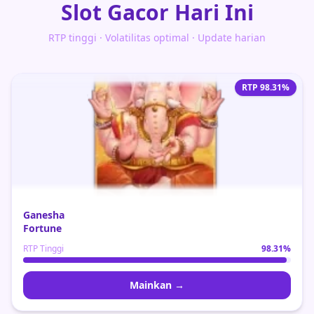
Slot
Gacor
Hari Ini
RTP tinggi · Volatilitas optimal · Update harian
RTP 98.31%
Ganesha
Fortune
RTP Tinggi
98.31%
Mainkan →