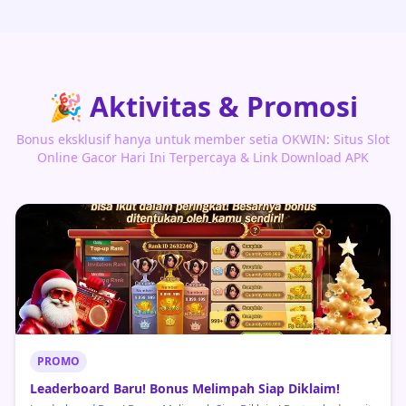
🎉 Aktivitas &
Promosi
Bonus eksklusif hanya untuk member setia OKWIN: Situs Slot
Online Gacor Hari Ini Terpercaya & Link Download APK
PROMO
Leaderboard Baru! Bonus Melimpah Siap Diklaim!