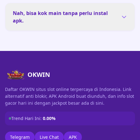
Nah, bisa kok main tanpa perlu instal
apk.
OKWIN
Daftar OKWIN situs slot online terpercaya di Indonesia. Link
alternatif anti blokir, APK Android buat diunduh, dan info slot
gacor hari ini dengan jackpot besar ada di sini.
Trend Hari Ini:
0.00%
Telegram
Live Chat
APK