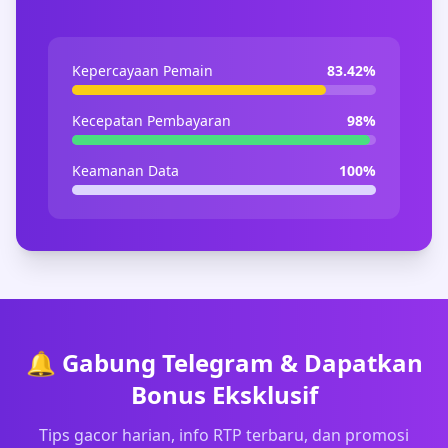
Kepercayaan Pemain
83.42%
Kecepatan Pembayaran
98%
Keamanan Data
100%
🔔 Gabung
Telegram
& Dapatkan
Bonus Eksklusif
Tips gacor harian, info RTP terbaru, dan promosi