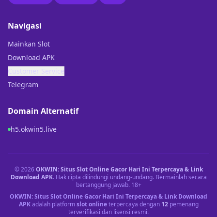
Navigasi
Mainkan Slot
Download APK
Customer Service
Telegram
Domain Alternatif
h5.okwin5.live
© 2026
OKWIN: Situs Slot Online Gacor Hari Ini Terpercaya & Link
Download APK
. Hak cipta dilindungi undang-undang. Bermainlah secara
bertanggung jawab. 18+
OKWIN: Situs Slot Online Gacor Hari Ini Terpercaya & Link Download
APK
adalah platform
slot online
terpercaya dengan
12
pemenang
terverifikasi dan lisensi resmi.