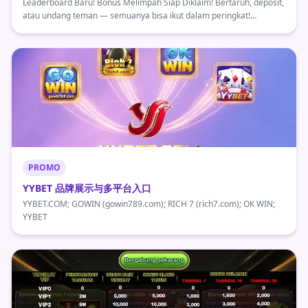
Leaderboard Baru! Bonus Melimpah Siap Diklaim! Bertaruh, deposit,
atau undang teman — semuanya bisa ikut dalam peringkat!
Besarnya bonus ditentukan oleh kamu sendiri! Daily Top-up Rank,
Weekly Invitation Rank, Monthly Betting Rank. Papan peringkat ini
diperbarui setiap bulan, dan hadiah bonus dapat diklaim dalam
waktu 7 hari. Jika ada pertanyaan, silakan hubungi layanan
pelanggan kami yang online 24/7 kapan saja.
PROMO
YYBET 品牌展示与多平台入口
YYBET.COM; GOWIN (gowin789.com); RICH 7 (rich7.com); OK WIN;
YYBET