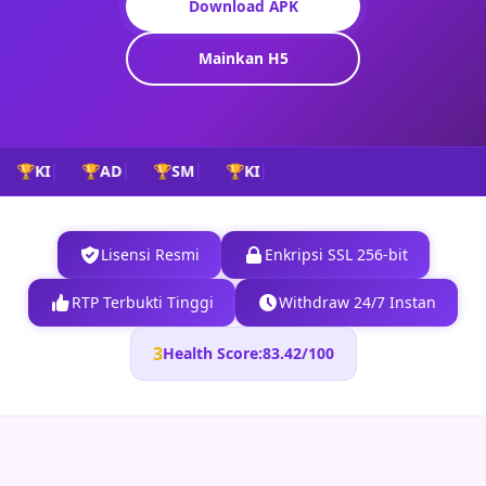
Download APK
Mainkan H5
🏆
KI
│
🏆
AD
│
🏆
SM
│
🏆
KI
│
Lisensi Resmi
Enkripsi SSL 256-bit
RTP Terbukti Tinggi
Withdraw 24/7 Instan
3
Health Score:
83.42/100