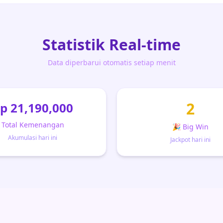
Statistik
Real-time
Data diperbarui otomatis setiap menit
2
p 21,190,000
Total Kemenangan
🎉 Big Win
Akumulasi hari ini
Jackpot hari ini