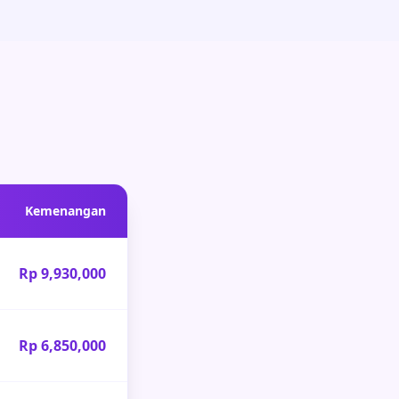
Kemenangan
Rp 9,930,000
Rp 6,850,000