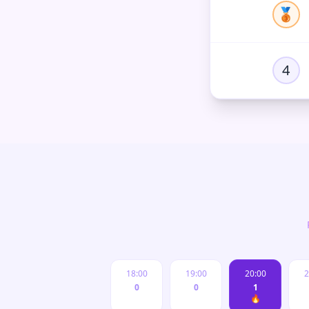
🥉
4
18:00
19:00
20:00
2
0
0
1
🔥