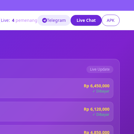
Live:
4
pemenang
Telegram
Live Chat
APK
u
Live Update
Rp 6,450,000
✓ Dibayar
Rp 6,120,000
✓ Dibayar
Rp 4,850,000