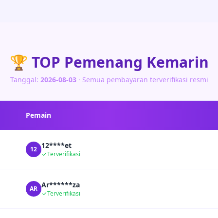
🏆 TOP Pemenang
Kemarin
Tanggal:
2026-08-03
· Semua pembayaran terverifikasi resmi
Pemain
12****et
12
Terverifikasi
Ar******za
AR
Terverifikasi