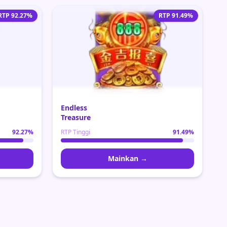
RTP 92.27%
RTP 91.49%
Endless
Treasure
92.27%
RTP Tinggi
91.49%
Mainkan →