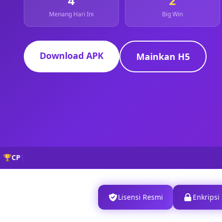
4
2
Menang Hari Ini
Big Win
Download APK
Mainkan H5
P
│
Lisensi Resmi
Enkripsi