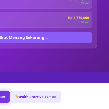
✓ Dibayar
Rp 3,770,000
✓ Dibayar
Ikut Menang Sekarang →
3
tan
Health Score:
71.17/100