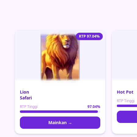
RTP 97.04%
Lion
Hot Pot
Safari
RTP Tinggi
RTP Tinggi
97.04%
Mainkan →