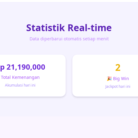
Statistik
Real-time
Data diperbarui otomatis setiap menit
2
p 21,190,000
Total Kemenangan
🎉 Big Win
Akumulasi hari ini
Jackpot hari ini