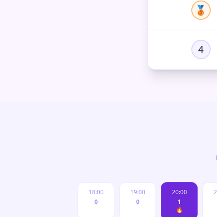
🥉
4
18:00
19:00
20:00
2
0
0
1
🔥