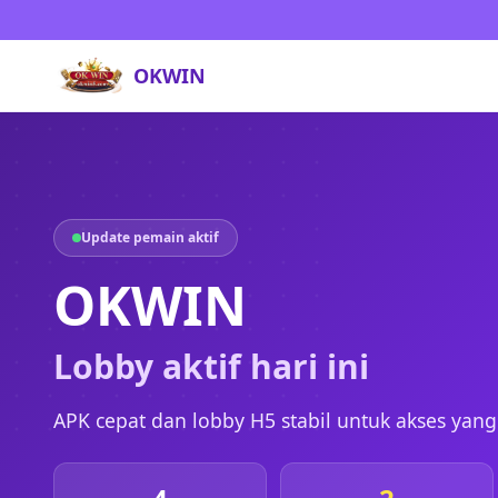
OKWIN
Update pemain aktif
OKWIN
Lobby aktif hari ini
APK cepat dan lobby H5 stabil untuk akses yang