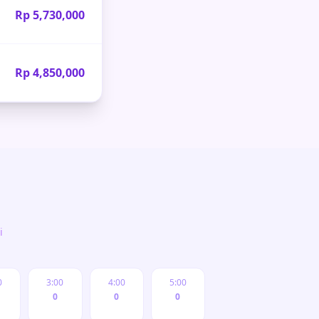
Rp 5,730,000
Rp 4,850,000
i
0
3:00
4:00
5:00
0
0
0