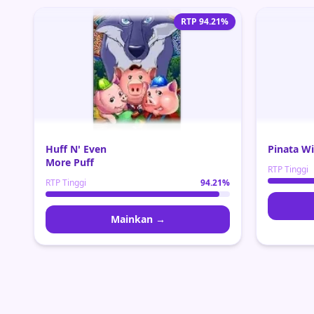
RTP 94.21%
Huff N' Even
Pinata W
More Puff
RTP Tinggi
RTP Tinggi
94.21%
Mainkan →