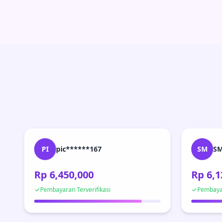
PI
pic******167
SM
SM
Rp 6,450,000
Rp 6,1
Pembayaran Terverifikasi
Pembayar