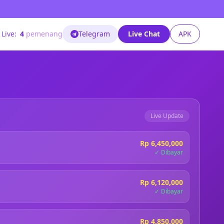
Live:
4
pemenang
Telegram
Live Chat
APK
u
Live Update
Rp 6,450,000
✓ Dibayar
Rp 6,120,000
✓ Dibayar
Rp 4,850,000