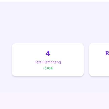
4
R
Total Pemenang
↑ 0.00%