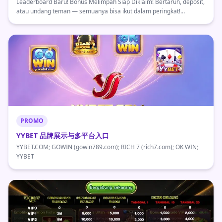
Leaderboard Baru! Bonus Melimpah Siap Diklaim! Bertaruh, deposit,
atau undang teman — semuanya bisa ikut dalam peringkat!
Besarnya bonus ditentukan oleh kamu sendiri! Daily Top-up Rank,
Weekly Invitation Rank, Monthly Betting Rank. Papan peringkat ini
diperbarui setiap bulan, dan hadiah bonus dapat diklaim dalam
waktu 7 hari. Jika ada pertanyaan, silakan hubungi layanan
pelanggan kami yang online 24/7 kapan saja.
PROMO
YYBET 品牌展示与多平台入口
YYBET.COM; GOWIN (gowin789.com); RICH 7 (rich7.com); OK WIN;
YYBET