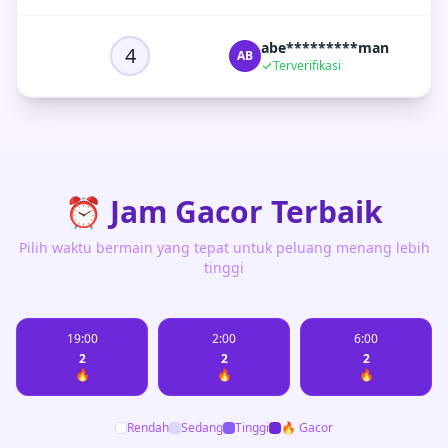
abe*********man
4
AB
Terverifikasi
⏰ Jam
Gacor
Terbaik
Pilih waktu bermain yang tepat untuk peluang menang lebih
tinggi
19:00
2:00
6:00
2
2
2
🔥
🔥
🔥
Rendah
Sedang
Tinggi
🔥 Gacor