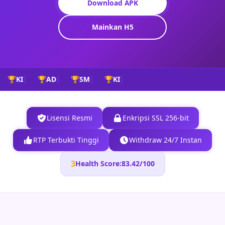
Download APK
Mainkan H5
🏆
KI
│
🏆
AD
│
🏆
SM
│
🏆
KI
│
Lisensi Resmi
Enkripsi SSL 256-bit
RTP Terbukti Tinggi
Withdraw 24/7 Instan
3
Health Score:
83.42/100