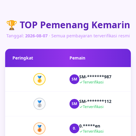
🏆 TOP Pemenang
Kemarin
Tanggal:
2026-08-07
· Semua pembayaran terverifikasi resmi
Peringkat
Pemain
SM-*******987
🥇
SM
Terverifikasi
SM-*******112
🥈
SM
Terverifikasi
0.*****en
🥉
0.
Terverifikasi