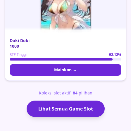
Doki Doki
1000
RTP Tinggi
92.12%
Mainkan →
Koleksi slot aktif:
84
pilihan
Lihat Semua Game Slot