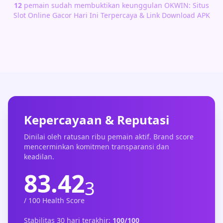
12
pemain sudah membuktikan keunggulan OKWIN: Situs
Slot Online Gacor Hari Ini Terpercaya & Link Download APK
Kepercayaan &
Reputasi
Dinilai oleh ratusan ribu pemain aktif. Brand score
mencerminkan komitmen transparansi dan
keadilan.
83.42
3
/ 100 Health Score
Stabilitas 30 hari terakhir:
100/100