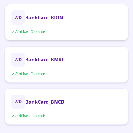
BankCard_BDIN
WD
Verifikasi Otomatis
BankCard_BMRI
WD
Verifikasi Otomatis
BankCard_BNCB
WD
Verifikasi Otomatis