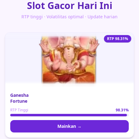
Slot
Gacor
Hari Ini
RTP tinggi · Volatilitas optimal · Update harian
RTP 98.31%
Ganesha
Fortune
RTP Tinggi
98.31%
Mainkan →